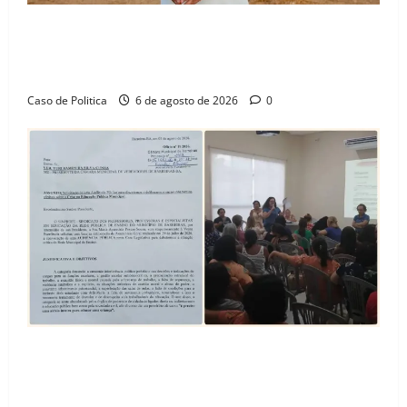
“Uma casa é o começo de uma nova história”: Tito
celebra avanço de 500 novas moradias na Vila
Amorim e o legado habitacional em Barreiras
Caso de Politica
6 de agosto de 2026
0
SINPROFE pede audiência pública na Câmara de
Barreiras sobre crise na educação e monitora
compromissos da SEDUC