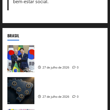
bem-estar social.
BRASIL
Brasil e Coreia do Sul selam pacto sobre
minerais estratégicos em resposta ao
protecionismo global
27 de julho de 2026
0
51 candidaturas aos governos estaduais
já estão oficializadas
27 de julho de 2026
0