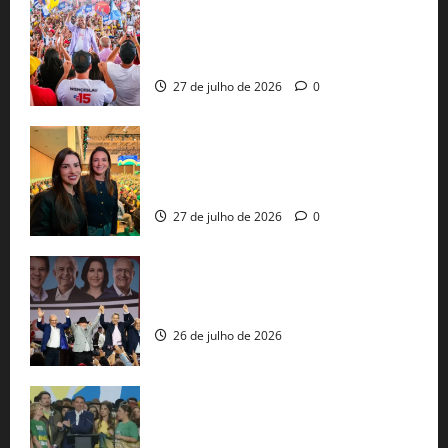
Jerônimo Rodrigues conclui PGP com
30 mil propostas e prepara entrega de
pautas a Lula
27 de julho de 2026
0
Cinthya Marabá e Roberta Roma
representam a Bahia na convenção
nacional do PL em São Paulo
27 de julho de 2026
0
Com Lula e Alckmin, PT oficializa Haddad
ao governo de SP e nacionaliza disputa
26 de julho de 2026
Sem vice, Flávio Bolsonaro oficializa
candidatura sob a sombra de ausências