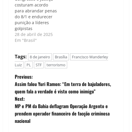
costuram acordo
para abrandar penas
do 8/1 e endurecer
punição a líderes
golpistas
28 de abril de 2025
Em "Brasil"
Tags:
8 de janeiro
Brasília
Francisco Wanderley
Luiz
PL
STF
terrorismo
P
Previous:
Assim falou Yuri Ramon: “Em terra de bajuladores,
o
quem fala a verdade é visto como inimigo”
Next:
s
MP e PM da Bahia deflagram Operação Argento e
t
prendem operador financeiro de facção criminosa
nacional
n