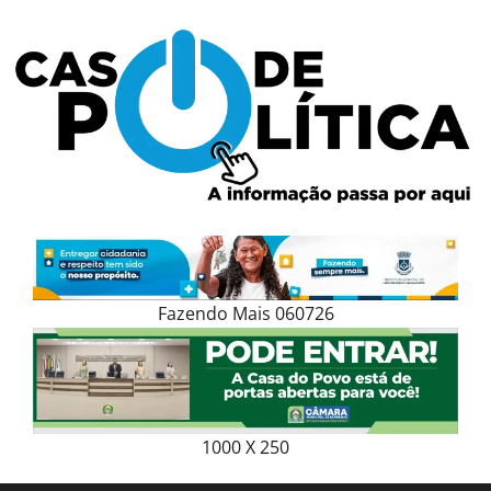
Skip
to
content
Fazendo Mais 060726
1000 X 250