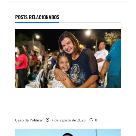
a
POSTS RELACIONADOS
v
i
g
a
t
i
o
Drª. Graça celebra fé no Riachinho e reafirma
aliança com Danilo Henrique e Antônio
n
Henrique Júnior
Caso de Politica
7 de agosto de 2026
0