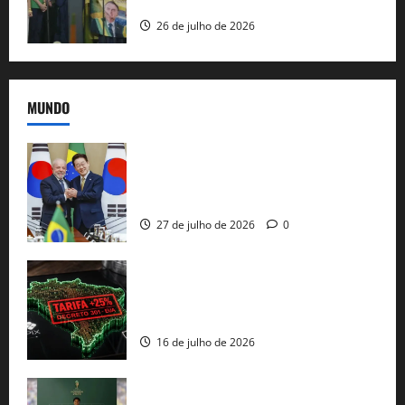
e as bênçãos de uma IA
26 de julho de 2026
MUNDO
Brasil e Coreia do Sul selam pacto sobre
minerais estratégicos em resposta ao
protecionismo global
27 de julho de 2026
0
EUA taxam Brasil em 25%: Pix e
regulação digital motivam “guerra
comercial” de Washington
16 de julho de 2026