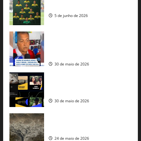
Veja datas e horários dos jogos da
seleção brasileira na Copa do Mundo
5 de junho de 2026
Rui Costa cobra ação dos EUA contra
tráfico de armas e afirma que 80% dos
fuzis apreendidos no Brasil têm origem
americana
30 de maio de 2026
Governo federal lança plataforma
gratuita de streaming com mais de 550
produções brasileiras
30 de maio de 2026
Mudanças climáticas já atingem 85% da
população brasileira, aponta pesquisa
24 de maio de 2026