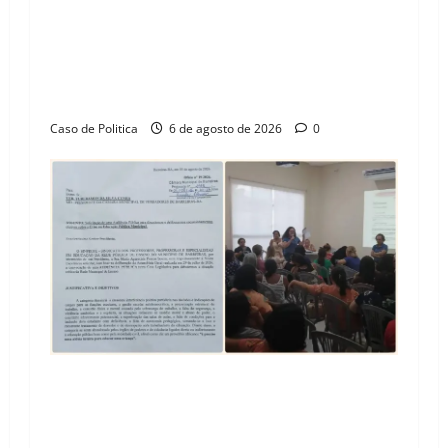
“Uma casa é o começo de uma nova história”:
Tito celebra avanço de 500 novas moradias na
Vila Amorim e o legado habitacional em
Barreiras
Caso de Politica
6 de agosto de 2026
0
SINPROFE pede audiência pública na Câmara de
Barreiras sobre crise na educação e monitora
compromissos da SEDUC