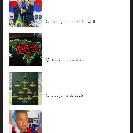
Brasil e Coreia do Sul selam pacto sobre
minerais estratégicos em resposta ao
protecionismo global
27 de julho de 2026
0
EUA taxam Brasil em 25%: Pix e
regulação digital motivam “guerra
comercial” de Washington
16 de julho de 2026
Veja datas e horários dos jogos da
seleção brasileira na Copa do Mundo
5 de junho de 2026
Rui Costa cobra ação dos EUA contra
tráfico de armas e afirma que 80% dos
fuzis apreendidos no Brasil têm origem