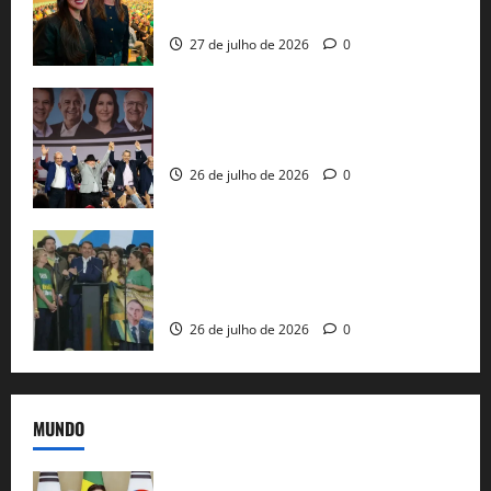
nacional do PL em São Paulo
27 de julho de 2026
0
Com Lula e Alckmin, PT oficializa Haddad
ao governo de SP e nacionaliza disputa
26 de julho de 2026
0
Sem vice, Flávio Bolsonaro oficializa
candidatura sob a sombra de ausências
e as bênçãos de uma IA
26 de julho de 2026
0
MUNDO