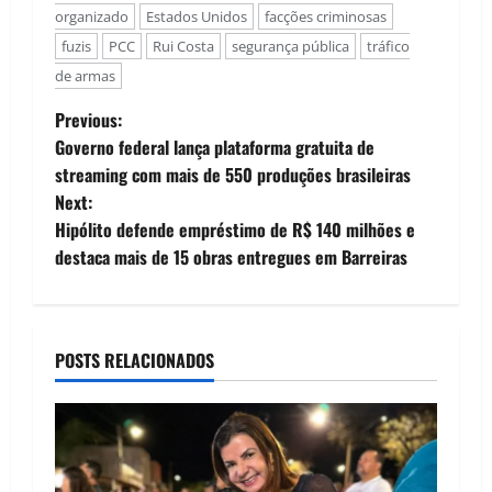
organizado
Estados Unidos
facções criminosas
fuzis
PCC
Rui Costa
segurança pública
tráfico
de armas
P
Previous:
Governo federal lança plataforma gratuita de
o
streaming com mais de 550 produções brasileiras
Next:
s
Hipólito defende empréstimo de R$ 140 milhões e
t
destaca mais de 15 obras entregues em Barreiras
n
a
POSTS RELACIONADOS
v
i