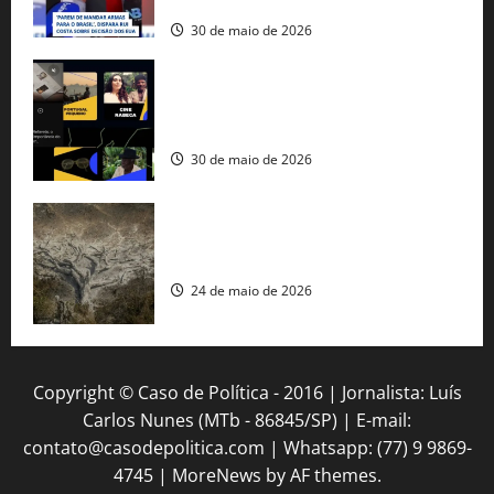
americana
30 de maio de 2026
Governo federal lança plataforma
gratuita de streaming com mais de 550
produções brasileiras
30 de maio de 2026
Mudanças climáticas já atingem 85% da
população brasileira, aponta pesquisa
24 de maio de 2026
Copyright © Caso de Política - 2016 | Jornalista: Luís
Carlos Nunes (MTb - 86845/SP) | E-mail:
contato@casodepolitica.com | Whatsapp: (77) 9 9869-
4745
|
MoreNews
by AF themes.