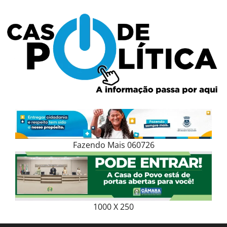
Skip
to
content
Fazendo Mais 060726
1000 X 250