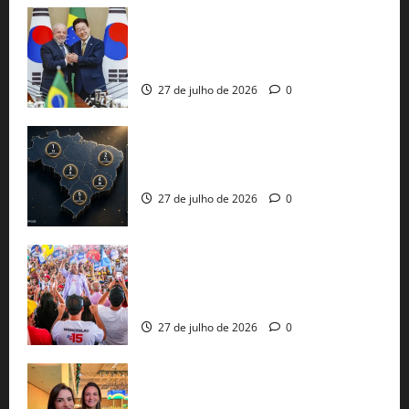
Brasil e Coreia do Sul selam pacto sobre
minerais estratégicos em resposta ao
protecionismo global
27 de julho de 2026
0
51 candidaturas aos governos estaduais
já estão oficializadas
27 de julho de 2026
0
Jerônimo Rodrigues conclui PGP com
30 mil propostas e prepara entrega de
pautas a Lula
27 de julho de 2026
0
Cinthya Marabá e Roberta Roma
representam a Bahia na convenção