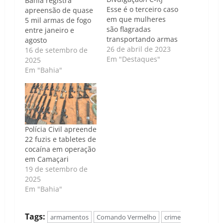
Bahia registra
Esse é o terceiro caso
apreensão de quase
em que mulheres
5 mil armas de fogo
são flagradas
entre janeiro e
transportando armas
agosto
para facções
26 de abril de 2023
16 de setembro de
criminosas no Rio de
Em "Destaques"
2025
Janeiro Na
Em "Bahia"
madrugada desta
terça-feira (25), uma
mulher foi presa em
flagrante na
Rodoviária de
Niterói, região
Polícia Civil apreende
metropolitana do Rio
22 fuzis e tabletes de
de Janeiro,
cocaína em operação
transportando sete
em Camaçari
pistolas automáticas
19 de setembro de
presas ao corpo,
2025
além de…
Em "Bahia"
Tags:
armamentos
Comando Vermelho
crime