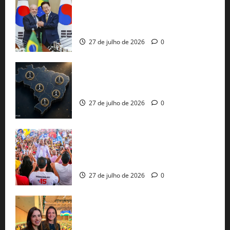
Brasil e Coreia do Sul selam pacto sobre
minerais estratégicos em resposta ao
protecionismo global
27 de julho de 2026
0
51 candidaturas aos governos estaduais
já estão oficializadas
27 de julho de 2026
0
Jerônimo Rodrigues conclui PGP com
30 mil propostas e prepara entrega de
pautas a Lula
27 de julho de 2026
0
Cinthya Marabá e Roberta Roma
representam a Bahia na convenção
nacional do PL em São Paulo