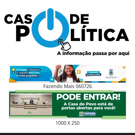
Skip
to
content
Fazendo Mais 060726
1000 X 250