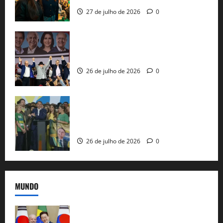
27 de julho de 2026
0
Com Lula e Alckmin, PT oficializa Haddad
ao governo de SP e nacionaliza disputa
26 de julho de 2026
0
Sem vice, Flávio Bolsonaro oficializa
candidatura sob a sombra de ausências
e as bênçãos de uma IA
26 de julho de 2026
0
MUNDO
Brasil e Coreia do Sul selam pacto sobre