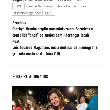
FNDE
Hábitos Saudáveis
Horta Escolar
Luís
Eduardo Magalhães
PNAE
P
Previous:
Cinthya Marabá amplia musculatura em Barreiras e
o
consolida “onda” de apoios com lideranças locais
Next:
s
Luís Eduardo Magalhães inicia mutirão de mamografia
t
gratuita nesta sexta-feira (10)
n
a
POSTS RELACIONADOS
v
i
g