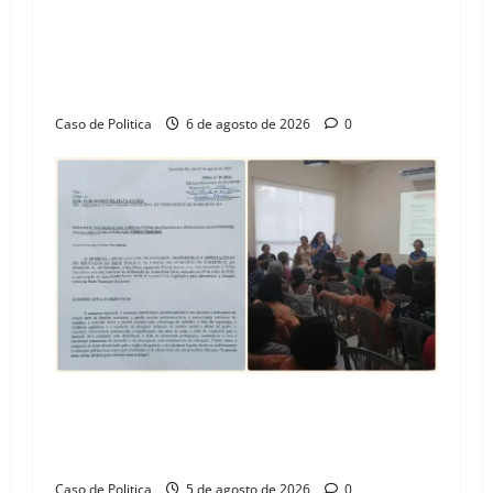
“Uma casa é o começo de uma nova história”:
Tito celebra avanço de 500 novas moradias na
Vila Amorim e o legado habitacional em
Barreiras
Caso de Politica
6 de agosto de 2026
0
SINPROFE pede audiência pública na Câmara de
Barreiras sobre crise na educação e monitora
compromissos da SEDUC
Caso de Politica
5 de agosto de 2026
0