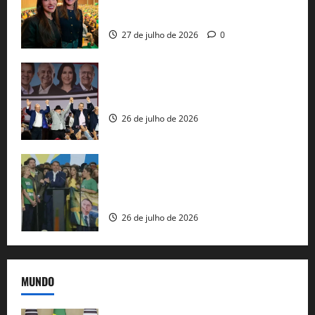
representam a Bahia na convenção
nacional do PL em São Paulo
27 de julho de 2026
0
Com Lula e Alckmin, PT oficializa Haddad
ao governo de SP e nacionaliza disputa
26 de julho de 2026
Sem vice, Flávio Bolsonaro oficializa
candidatura sob a sombra de ausências
e as bênçãos de uma IA
26 de julho de 2026
MUNDO