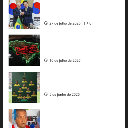
Brasil e Coreia do Sul selam pacto sobre
minerais estratégicos em resposta ao
protecionismo global
27 de julho de 2026
0
EUA taxam Brasil em 25%: Pix e
regulação digital motivam “guerra
comercial” de Washington
16 de julho de 2026
Veja datas e horários dos jogos da
seleção brasileira na Copa do Mundo
5 de junho de 2026
Rui Costa cobra ação dos EUA contra
tráfico de armas e afirma que 80% dos
fuzis apreendidos no Brasil têm origem