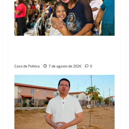
g
a
t
i
Drª. Graça celebra fé no Riachinho e reafirma
o
aliança com Danilo Henrique e Antônio
Henrique Júnior
n
Caso de Politica
7 de agosto de 2026
0