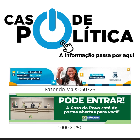
Skip
to
content
Fazendo Mais 060726
1000 X 250