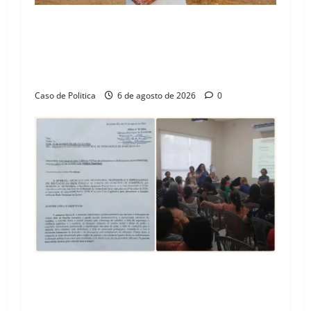
“Uma casa é o começo de uma nova história”:
Tito celebra avanço de 500 novas moradias na
Vila Amorim e o legado habitacional em
Barreiras
Caso de Politica
6 de agosto de 2026
0
SINPROFE pede audiência pública na Câmara de
Barreiras sobre crise na educação e monitora
compromissos da SEDUC