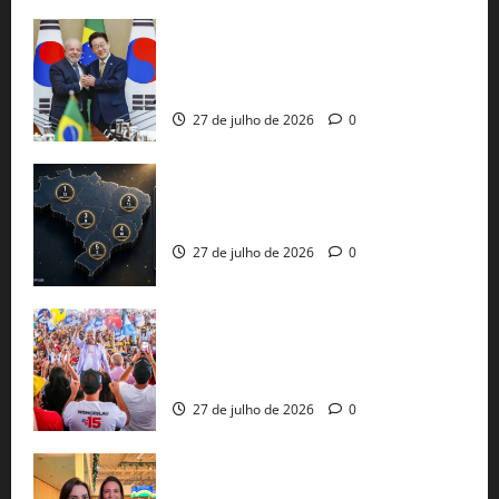
Brasil e Coreia do Sul selam pacto sobre
minerais estratégicos em resposta ao
protecionismo global
27 de julho de 2026
0
51 candidaturas aos governos estaduais
já estão oficializadas
27 de julho de 2026
0
Jerônimo Rodrigues conclui PGP com
30 mil propostas e prepara entrega de
pautas a Lula
27 de julho de 2026
0
Cinthya Marabá e Roberta Roma