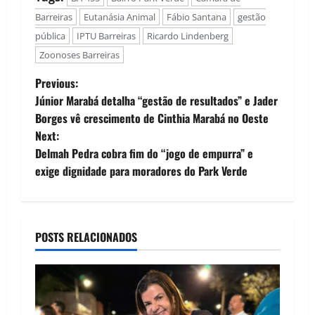
Barreiras
Eutanásia Animal
Fábio Santana
gestão
pública
IPTU Barreiras
Ricardo Lindenberg
Zoonoses Barreiras
P
Previous:
Júnior Marabá detalha “gestão de resultados” e Jader
o
Borges vê crescimento de Cinthia Marabá no Oeste
Next:
s
Delmah Pedra cobra fim do “jogo de empurra” e
t
exige dignidade para moradores do Park Verde
n
a
POSTS RELACIONADOS
v
i