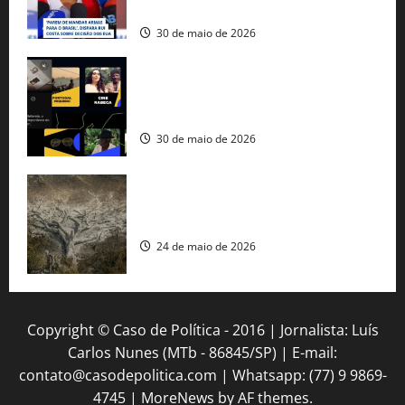
americana
30 de maio de 2026
Governo federal lança plataforma
gratuita de streaming com mais de 550
produções brasileiras
30 de maio de 2026
Mudanças climáticas já atingem 85% da
população brasileira, aponta pesquisa
24 de maio de 2026
Copyright © Caso de Política - 2016 | Jornalista: Luís
Carlos Nunes (MTb - 86845/SP) | E-mail:
contato@casodepolitica.com | Whatsapp: (77) 9 9869-
4745
|
MoreNews
by AF themes.