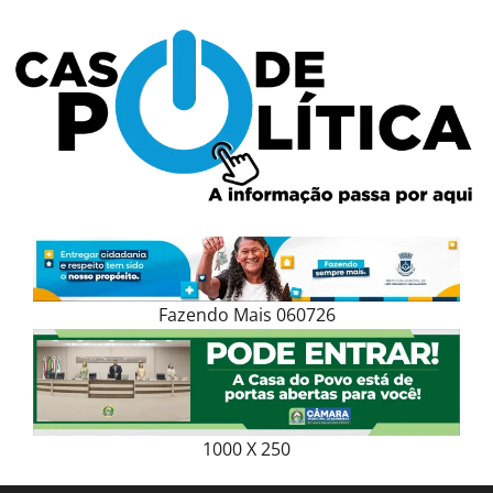
Skip
to
content
Fazendo Mais 060726
1000 X 250