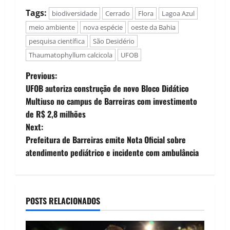
Tags:
biodiversidade
Cerrado
Flora
Lagoa Azul
meio ambiente
nova espécie
oeste da Bahia
pesquisa científica
São Desidério
Thaumatophyllum calcicola
UFOB
P
Previous:
UFOB autoriza construção de novo Bloco Didático
o
Multiuso no campus de Barreiras com investimento
de R$ 2,8 milhões
s
Next:
t
Prefeitura de Barreiras emite Nota Oficial sobre
atendimento pediátrico e incidente com ambulância
n
a
POSTS RELACIONADOS
v