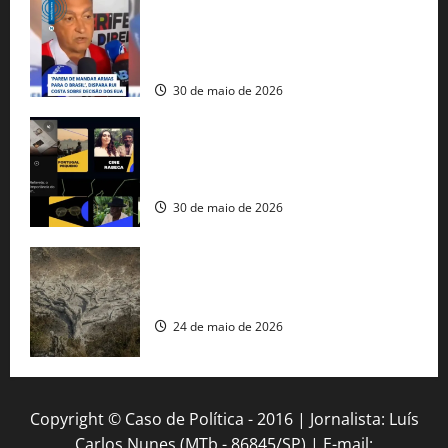
tráfico de armas e afirma que 80% dos
fuzis apreendidos no Brasil têm origem
americana
30 de maio de 2026
Governo federal lança plataforma
gratuita de streaming com mais de 550
produções brasileiras
30 de maio de 2026
Mudanças climáticas já atingem 85% da
população brasileira, aponta pesquisa
24 de maio de 2026
Copyright © Caso de Política - 2016 | Jornalista: Luís
Carlos Nunes (MTb - 86845/SP) | E-mail: