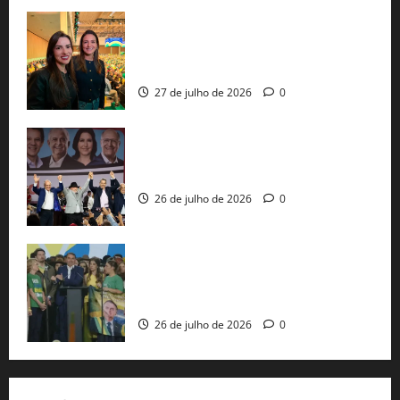
Cinthya Marabá e Roberta Roma
representam a Bahia na convenção
nacional do PL em São Paulo
27 de julho de 2026
0
Com Lula e Alckmin, PT oficializa Haddad
ao governo de SP e nacionaliza disputa
26 de julho de 2026
0
Sem vice, Flávio Bolsonaro oficializa
candidatura sob a sombra de ausências
e as bênçãos de uma IA
26 de julho de 2026
0