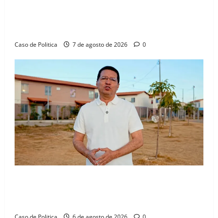
Drª. Graça celebra fé no Riachinho e reafirma
aliança com Danilo Henrique e Antônio Henrique
Júnior
Caso de Politica
7 de agosto de 2026
0
“Uma casa é o começo de uma nova história”: Tito
celebra avanço de 500 novas moradias na Vila
Amorim e o legado habitacional em Barreiras
Caso de Politica
6 de agosto de 2026
0