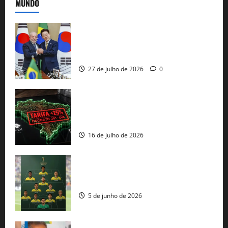
MUNDO
Brasil e Coreia do Sul selam pacto sobre
minerais estratégicos em resposta ao
protecionismo global
27 de julho de 2026
0
EUA taxam Brasil em 25%: Pix e
regulação digital motivam “guerra
comercial” de Washington
16 de julho de 2026
Veja datas e horários dos jogos da
seleção brasileira na Copa do Mundo
5 de junho de 2026
Rui Costa cobra ação dos EUA contra