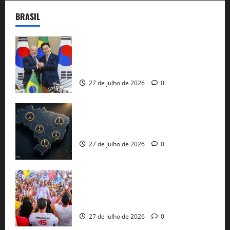
BRASIL
Brasil e Coreia do Sul selam pacto sobre
minerais estratégicos em resposta ao
protecionismo global
27 de julho de 2026
0
51 candidaturas aos governos estaduais
já estão oficializadas
27 de julho de 2026
0
Jerônimo Rodrigues conclui PGP com
30 mil propostas e prepara entrega de
pautas a Lula
27 de julho de 2026
0