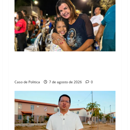
i
g
a
t
i
o
Drª. Graça celebra fé no Riachinho e reafirma
aliança com Danilo Henrique e Antônio
n
Henrique Júnior
Caso de Politica
7 de agosto de 2026
0