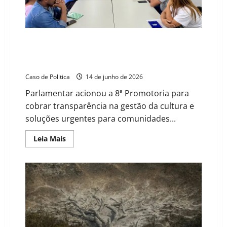
imprensa
no
Oeste
João Felipe aciona Ministério Público contra
desmonte da cultura e falta de água na zona rural de
Barreiras
Caso de Politica
14 de junho de 2026
Parlamentar acionou a 8ª Promotoria para
cobrar transparência na gestão da cultura e
soluções urgentes para comunidades...
Read
Leia Mais
more
about
João
Felipe
aciona
Ministério
Público
contra
desmonte
da
cultura
e