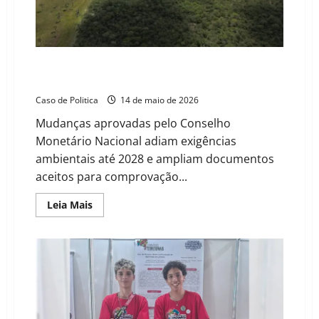
MATOPIBA
e
Cerrado
Aiba orienta produtores sobre novas regras do
Prodes e impactos no crédito rural
Caso de Politica
14 de maio de 2026
Mudanças aprovadas pelo Conselho
Monetário Nacional adiam exigências
ambientais até 2028 e ampliam documentos
aceitos para comprovação...
Read
Leia Mais
more
about
Aiba
orienta
produtores
sobre
novas
regras
do
Prodes
e