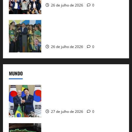
26 de julho de 2026
0
Sem vice, Flávio Bolsonaro oficializa
candidatura sob a sombra de ausências
e as bênçãos de uma IA
26 de julho de 2026
0
MUNDO
Brasil e Coreia do Sul selam pacto sobre
minerais estratégicos em resposta ao
protecionismo global
27 de julho de 2026
0
EUA taxam Brasil em 25%: Pix e