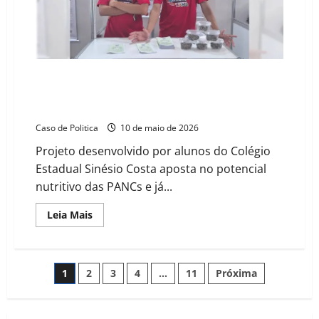
impactos
no
crédito
rural
Estudantes baianos de Riacho de Santana criam barra
de cereal à base de ora-pro-nóbis e planejam
patentear produto
Caso de Politica
10 de maio de 2026
Projeto desenvolvido por alunos do Colégio
Estadual Sinésio Costa aposta no potencial
nutritivo das PANCs e já...
Read
Leia Mais
more
about
Estudantes
baianos
de
Paginação
1
2
3
4
…
11
Próxima
Riacho
de
Santana
de
criam
barra