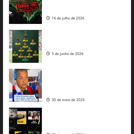
regulação digital motivam “guerra
comercial” de Washington
16 de julho de 2026
Veja datas e horários dos jogos da
seleção brasileira na Copa do Mundo
5 de junho de 2026
Rui Costa cobra ação dos EUA contra
tráfico de armas e afirma que 80% dos
fuzis apreendidos no Brasil têm origem
americana
30 de maio de 2026
Governo federal lança plataforma
gratuita de streaming com mais de 550
produções brasileiras