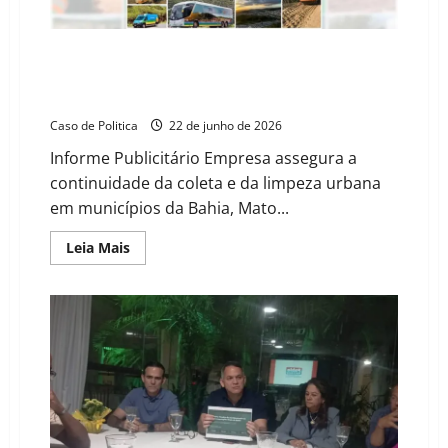
sexta-
feira
(26)
Mesmo em meio à greve nacional da limpeza urbana,
cidades atendidas pela LINCAR terão serviços
mantidos
Caso de Politica
22 de junho de 2026
Informe Publicitário Empresa assegura a
continuidade da coleta e da limpeza urbana
em municípios da Bahia, Mato...
Read
Leia Mais
more
about
Mesmo
em
meio
à
greve
nacional
da
limpeza
urbana,
cidades
atendidas
pela