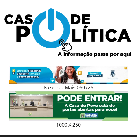
Skip
to
content
Fazendo Mais 060726
1000 X 250