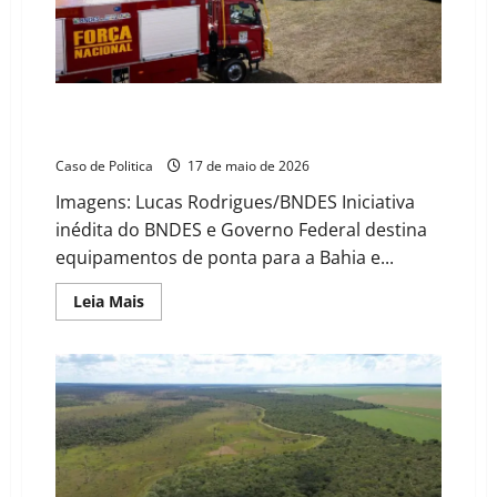
Xique
após
apontar
falta
de
transparência
e
Fundo Amazônia rompe fronteiras e equipa combate
omissão
a incêndios no MATOPIBA e Cerrado
de
dados.
Caso de Politica
17 de maio de 2026
Imagens: Lucas Rodrigues/BNDES Iniciativa
inédita do BNDES e Governo Federal destina
equipamentos de ponta para a Bahia e...
Read
Leia Mais
more
about
Fundo
Amazônia
rompe
fronteiras
e
equipa
combate
a
incêndios
no