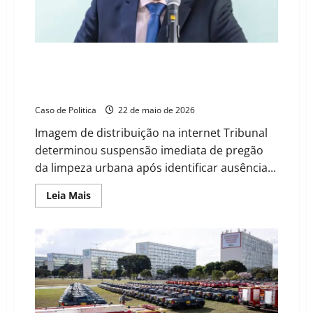
TCM-BA suspende licitação de R$ 16,6 milhões em
Xique-Xique após apontar falta de transparência e
omissão de dados.
Caso de Politica
22 de maio de 2026
Imagem de distribuição na internet Tribunal
determinou suspensão imediata de pregão
da limpeza urbana após identificar ausência...
Read
Leia Mais
more
about
TCM-
BA
suspende
licitação
de
R$
16,6
milhões
em
Xique-