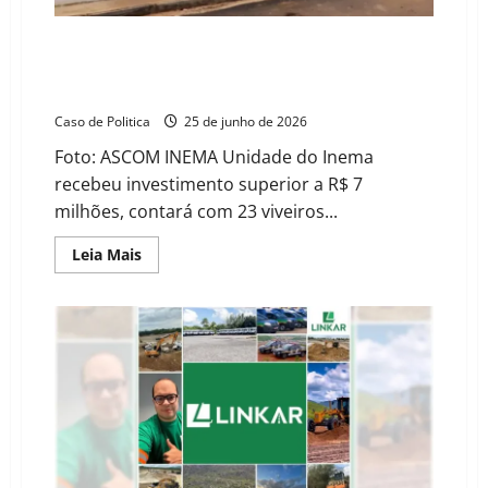
animal
em
Barreiras
INEMA inaugura novo Cetas para atendimento da
fauna silvestre do Oeste baiano nesta sexta-feira
(26)
Caso de Politica
25 de junho de 2026
Foto: ASCOM INEMA Unidade do Inema
recebeu investimento superior a R$ 7
milhões, contará com 23 viveiros...
Read
Leia Mais
more
about
INEMA
inaugura
novo
Cetas
para
atendimento
da
fauna
silvestre
do
Oeste
baiano
nesta