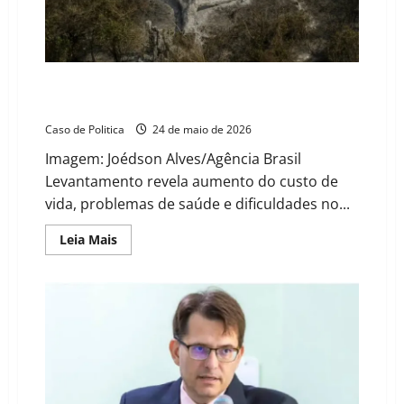
falta
de
água
na
zona
rural
de
Mudanças climáticas já atingem 85% da população
Barreiras
brasileira, aponta pesquisa
Caso de Politica
24 de maio de 2026
Imagem: Joédson Alves/Agência Brasil
Levantamento revela aumento do custo de
vida, problemas de saúde e dificuldades no...
Read
Leia Mais
more
about
Mudanças
climáticas
já
atingem
85%
da
população
brasileira,
aponta
pesquisa