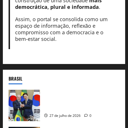
construção de uma sociedade
mais
democrática, plural e informada
.
Assim, o portal se consolida como um
espaço de informação, reflexão e
compromisso com a democracia e o
bem-estar social.
BRASIL
Brasil e Coreia do Sul selam pacto sobre
minerais estratégicos em resposta ao
protecionismo global
27 de julho de 2026
0