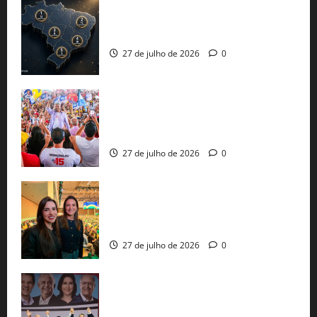
51 candidaturas aos governos estaduais
já estão oficializadas
27 de julho de 2026
0
Jerônimo Rodrigues conclui PGP com
30 mil propostas e prepara entrega de
pautas a Lula
27 de julho de 2026
0
Cinthya Marabá e Roberta Roma
representam a Bahia na convenção
nacional do PL em São Paulo
27 de julho de 2026
0
Com Lula e Alckmin, PT oficializa Haddad
ao governo de SP e nacionaliza disputa