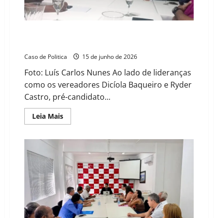
LINCAR
terão
serviços
mantidos
Pablo Barrozo defende industrialização do interior e
união regional em sabatina com a imprensa no Oeste
Caso de Politica
15 de junho de 2026
Foto: Luís Carlos Nunes Ao lado de lideranças
como os vereadores Dicíola Baqueiro e Ryder
Castro, pré-candidato...
Read
Leia Mais
more
about
Pablo
Barrozo
defende
industrialização
do
interior
e
união
regional
em
sabatina
com
a