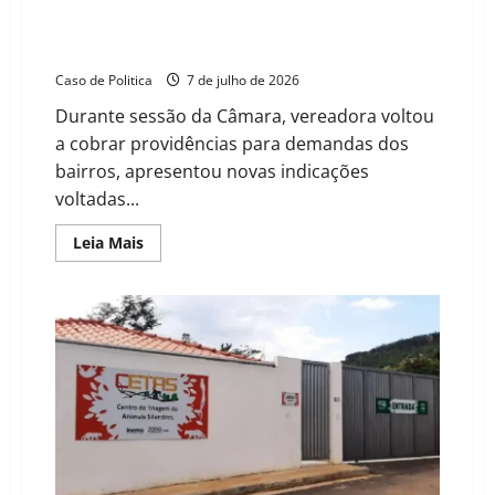
Delmah Pedra cobra respostas da prefeitura e aposta
na educação para fortalecer a proteção animal em
Barreiras
Caso de Politica
7 de julho de 2026
Durante sessão da Câmara, vereadora voltou
a cobrar providências para demandas dos
bairros, apresentou novas indicações
voltadas...
Read
Leia Mais
more
about
Delmah
Pedra
cobra
respostas
da
prefeitura
e
aposta
na
educação
para
fortalecer
a
proteção