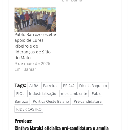
Pablo Barrozo recebe
apoio de Eures
Ribeiro e de
lideranças de Sítio
do Mato
9 de maio de 2026
Em "Bahia"
Tags:
ALBA
Barreiras
BR 242
Diciola Baqueiro
FIOL
Industrialização
meio ambiente
Pablo
Barrozo
Política Oeste Baiano
Pré-candidatura
RIDER CASTRO
P
Previous:
Cinthya Marabá oficializa pré-candidatura e amplia