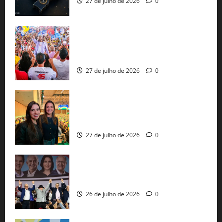
27 de julho de 2026
0
Jerônimo Rodrigues conclui PGP com
30 mil propostas e prepara entrega de
pautas a Lula
27 de julho de 2026
0
Cinthya Marabá e Roberta Roma
representam a Bahia na convenção
nacional do PL em São Paulo
27 de julho de 2026
0
Com Lula e Alckmin, PT oficializa Haddad
ao governo de SP e nacionaliza disputa
26 de julho de 2026
0