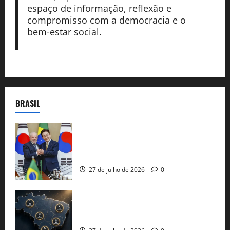
espaço de informação, reflexão e
compromisso com a democracia e o
bem-estar social.
BRASIL
Brasil e Coreia do Sul selam pacto sobre
minerais estratégicos em resposta ao
protecionismo global
27 de julho de 2026
0
51 candidaturas aos governos estaduais
já estão oficializadas