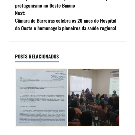
o
protagonismo no Oeste Baiano
Next:
s
Câmara de Barreiras celebra os 20 anos do Hospital
t
do Oeste e homenageia pioneiros da saúde regional
n
a
POSTS RELACIONADOS
v
i
g
a
t
i