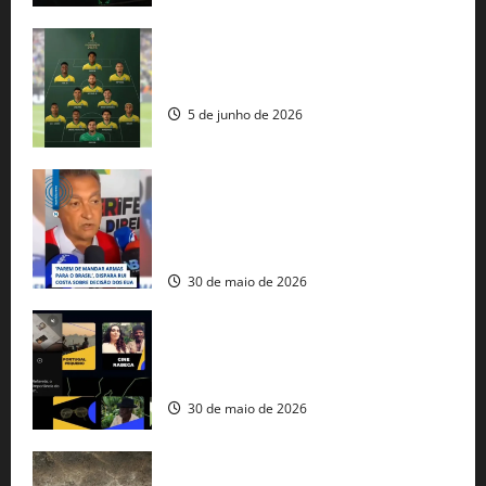
Veja datas e horários dos jogos da
seleção brasileira na Copa do Mundo
5 de junho de 2026
Rui Costa cobra ação dos EUA contra
tráfico de armas e afirma que 80% dos
fuzis apreendidos no Brasil têm origem
americana
30 de maio de 2026
Governo federal lança plataforma
gratuita de streaming com mais de 550
produções brasileiras
30 de maio de 2026
Mudanças climáticas já atingem 85% da