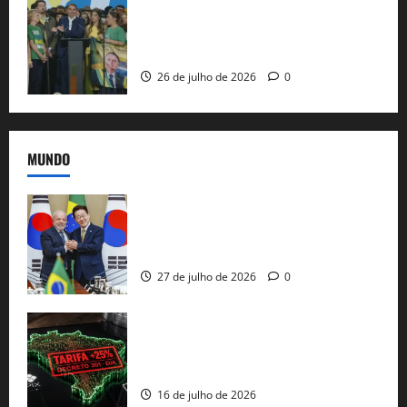
Sem vice, Flávio Bolsonaro oficializa
candidatura sob a sombra de ausências
e as bênçãos de uma IA
26 de julho de 2026
0
MUNDO
Brasil e Coreia do Sul selam pacto sobre
minerais estratégicos em resposta ao
protecionismo global
27 de julho de 2026
0
EUA taxam Brasil em 25%: Pix e
regulação digital motivam “guerra
comercial” de Washington
16 de julho de 2026