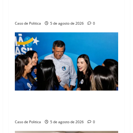
SINPROFE pede audiência pública na Câmara de
o
Barreiras sobre crise na educação e monitora
compromissos da SEDUC
n
Caso de Politica
5 de agosto de 2026
0
Barreiras recebe Cinthya Marabá e Zito
Barbosa em dia marcado pelo diálogo e força
feminina
Caso de Politica
5 de agosto de 2026
0