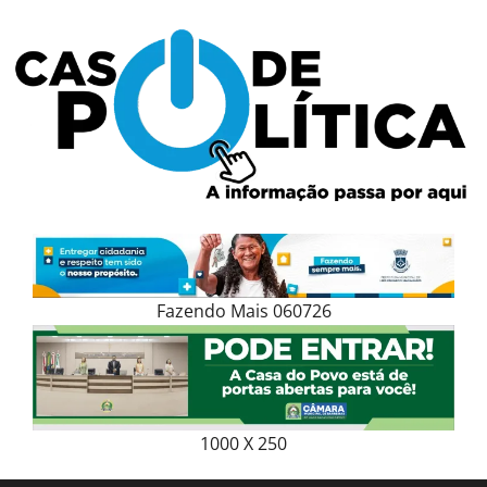
Skip
to
content
Fazendo Mais 060726
1000 X 250