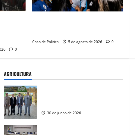
lica na
Barreiras recebe Cinthya Marabá e Zito
rise na
Barbosa em dia marcado pelo diálogo e
missos da
força feminina
Caso de Politica
5 de agosto de 2026
0
2026
0
AGRICULTURA
Plano Safra 2026/2027: Aiba articula
interesses do Oeste baiano em
lançamento de R$ 525 bilhões
30 de junho de 2026
CONSID e Governo da Bahia lançam