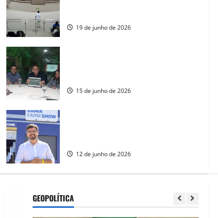
programa de regularização fundiária rural
em Barreiras
19 de junho de 2026
Pablo Barrozo defende industrialização
do interior e união regional em sabatina
com a imprensa no Oeste
15 de junho de 2026
Porto de Ilhéus mira exportação de
algodão após articulações na Bahia Farm
Show 2026
12 de junho de 2026
GEOPOLÍTICA