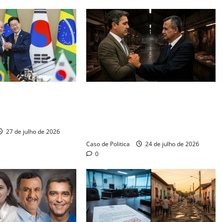
a do Sul selam pacto
Justiça enquadra prefeitura e exige
s estratégicos em
fim do caos sanitário na feira de
rotecionismo global
Barreiras; herança maldita de Zito
pressiona Otoniel
27 de julho de 2026
China apresenta
Caso de Politica
24 de julho de 2026
0
nove diretrizes n
ONU para reforma