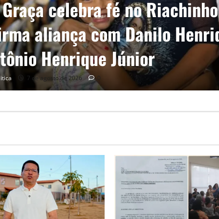
ória”: Tito celebra avanço de 5
s moradias na Vila Amorim e o
do habitacional em Barreiras
itica
6 de agosto de 2026
0