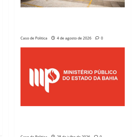
Operação Último Tango: Justiça condena três
vereadores e ex-parlamentar à prisão em
Correntina
Caso de Politica
4 de agosto de 2026
0
Justiça determina que Prefeitura de
Correntina regularize repasses
previdenciários em 15 dias
Caso de Politica
28 de julho de 2026
0