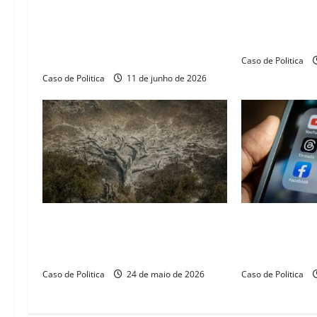
Pesquisa de estudantes de Bom
Geraldo Alckmi
Jesus da Lapa é destaque em
bilhões para m
encontro nacional de geografia
agrícola no B
agrária
Caso de Politica
Caso de Politica
11 de junho de 2026
Mudanças climáticas já atingem
Novo decreto 
85% da população brasileira,
big techs e pl
aponta pesquisa
Brasil.
Caso de Politica
24 de maio de 2026
Caso de Politica