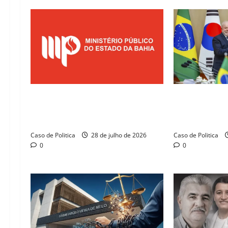
Justiça determina que Prefeitura
Brasil e Corei
de Correntina regularize repasses
sobre minerai
previdenciários em 15 dias
resposta ao p
Caso de Politica
28 de julho de 2026
Caso de Politica
0
0