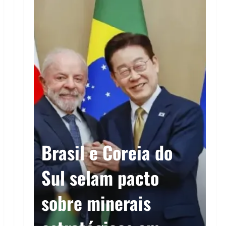
Brasil e Coreia do
E
a
Sul selam pacto
2
r a
sobre minerais
r