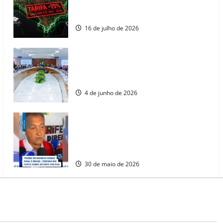
regulação digital motivam “guerra
comercial” de Washington
16 de julho de 2026
Lula rechaça, em reunião ministerial,
política comercial dos EUA e afirma que
vai procurar novos parceiros.
4 de junho de 2026
Rui Costa cobra ação dos EUA contra
tráfico de armas e afirma que 80% dos
fuzis apreendidos no Brasil têm origem
americana
30 de maio de 2026