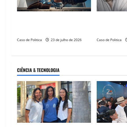
MPBA processa bancos em R$ 2
Barreiras e o 
milhões por “limpa” nos salários
Como quatro g
de servidores em Barreiras
a dívida recor
Caso de Politica
23 de julho de 2026
Caso de Politica
CIÊNCIA & TECNOLOGIA