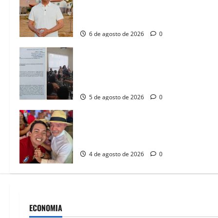
novas moradias na Vila Amorim e o
legado habitacional em Barreiras
6 de agosto de 2026
0
SINPROFE pede audiência pública na
Câmara de Barreiras sobre crise na
educação e monitora compromissos da
SEDUC
5 de agosto de 2026
0
João Felipe tem candidatura oficializada
em Salvador e ganha projeção nacional
com “benção” de Lula
4 de agosto de 2026
0
ECONOMIA