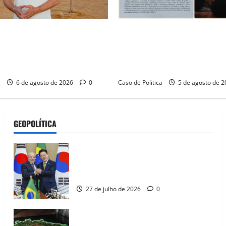
é o começo de uma nova
SINPROFE pede audiência púb
Tito celebra avanço de 500
Câmara de Barreiras sobre c
ias na Vila Amorim e o
educação e monitora compro
tacional em Barreiras
SEDUC
a
6 de agosto de 2026
0
Caso de Politica
5 de agosto de 
GEOPOLÍTICA
Brasil e Coreia do Sul selam pacto sobre
minerais estratégicos em resposta ao
protecionismo global
27 de julho de 2026
0
EUA taxam Brasil em 25%: Pix e