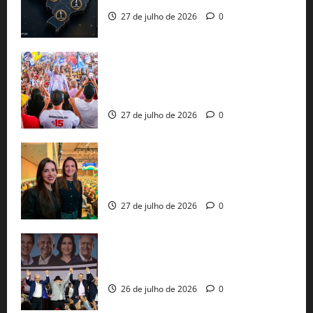
27 de julho de 2026
0
Jerônimo Rodrigues conclui PGP com
30 mil propostas e prepara entrega de
pautas a Lula
27 de julho de 2026
0
Cinthya Marabá e Roberta Roma
representam a Bahia na convenção
nacional do PL em São Paulo
27 de julho de 2026
0
Com Lula e Alckmin, PT oficializa Haddad
ao governo de SP e nacionaliza disputa
26 de julho de 2026
0