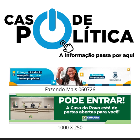
Skip
to
content
Fazendo Mais 060726
1000 X 250