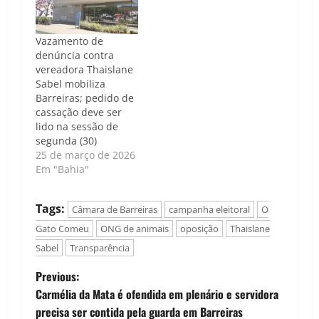
Vazamento de
denúncia contra
vereadora Thaislane
Sabel mobiliza
Barreiras; pedido de
cassação deve ser
lido na sessão de
segunda (30)
25 de março de 2026
Em "Bahia"
Tags:
Câmara de Barreiras
campanha eleitoral
O
Gato Comeu
ONG de animais
oposição
Thaislane
Sabel
Transparência
P
Previous:
Carmélia da Mata é ofendida em plenário e servidora
o
precisa ser contida pela guarda em Barreiras