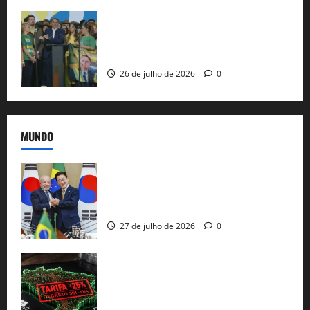
Sem vice, Flávio Bolsonaro oficializa
candidatura sob a sombra de ausências
e as bênçãos de uma IA
26 de julho de 2026
0
MUNDO
Brasil e Coreia do Sul selam pacto sobre
minerais estratégicos em resposta ao
protecionismo global
27 de julho de 2026
0
EUA taxam Brasil em 25%: Pix e
regulação digital motivam “guerra
comercial” de Washington