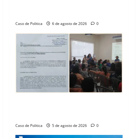
o
Vila Amorim e o legado habitacional em
n
Barreiras
Caso de Politica
6 de agosto de 2026
0
SINPROFE pede audiência pública na Câmara de
Barreiras sobre crise na educação e monitora
compromissos da SEDUC
Caso de Politica
5 de agosto de 2026
0