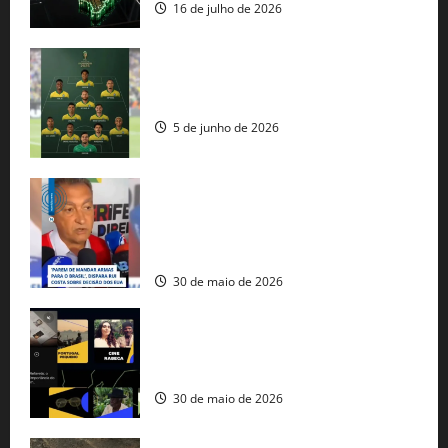
16 de julho de 2026
Veja datas e horários dos jogos da
seleção brasileira na Copa do Mundo
5 de junho de 2026
Rui Costa cobra ação dos EUA contra
tráfico de armas e afirma que 80% dos
fuzis apreendidos no Brasil têm origem
americana
30 de maio de 2026
Governo federal lança plataforma
gratuita de streaming com mais de 550
produções brasileiras
30 de maio de 2026