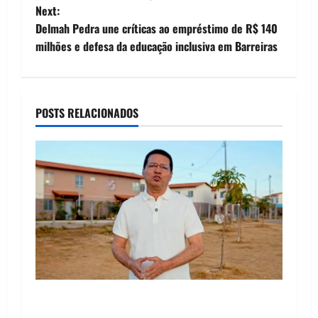
Next:
s
Delmah Pedra une críticas ao empréstimo de R$ 140
t
milhões e defesa da educação inclusiva em Barreiras
n
a
POSTS RELACIONADOS
v
i
g
a
t
i
“Uma casa é o começo de uma nova história”:
Tito celebra avanço de 500 novas moradias na