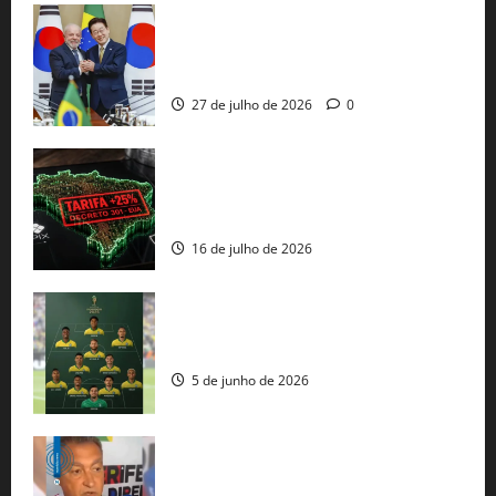
Brasil e Coreia do Sul selam pacto sobre
minerais estratégicos em resposta ao
protecionismo global
27 de julho de 2026
0
EUA taxam Brasil em 25%: Pix e
regulação digital motivam “guerra
comercial” de Washington
16 de julho de 2026
Veja datas e horários dos jogos da
seleção brasileira na Copa do Mundo
5 de junho de 2026
Rui Costa cobra ação dos EUA contra
tráfico de armas e afirma que 80% dos