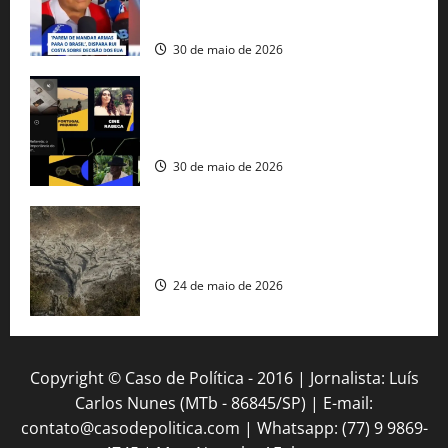
fuzis apreendidos no Brasil têm origem
americana
30 de maio de 2026
Governo federal lança plataforma
gratuita de streaming com mais de 550
produções brasileiras
30 de maio de 2026
Mudanças climáticas já atingem 85% da
população brasileira, aponta pesquisa
24 de maio de 2026
Copyright © Caso de Política - 2016 | Jornalista: Luís
Carlos Nunes (MTb - 86845/SP) | E-mail:
contato@casodepolitica.com | Whatsapp: (77) 9 9869-