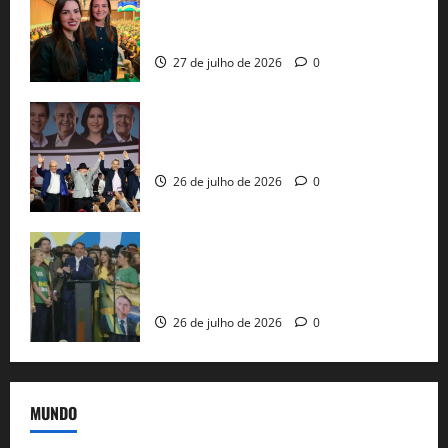
representam a Bahia na convenção
nacional do PL em São Paulo
27 de julho de 2026
0
Com Lula e Alckmin, PT oficializa Haddad
ao governo de SP e nacionaliza disputa
26 de julho de 2026
0
Sem vice, Flávio Bolsonaro oficializa
candidatura sob a sombra de ausências
e as bênçãos de uma IA
26 de julho de 2026
0
MUNDO