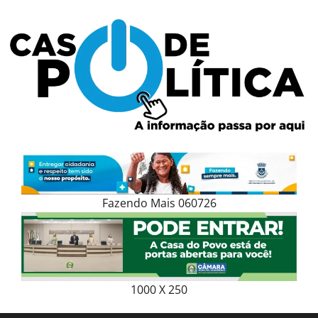
Skip
to
content
Fazendo Mais 060726
1000 X 250