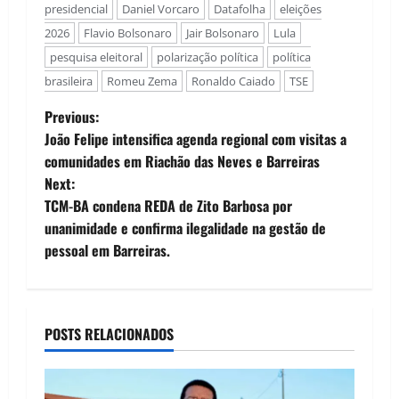
presidencial
Daniel Vorcaro
Datafolha
eleições
2026
Flavio Bolsonaro
Jair Bolsonaro
Lula
pesquisa eleitoral
polarização política
política
brasileira
Romeu Zema
Ronaldo Caiado
TSE
P
Previous:
João Felipe intensifica agenda regional com visitas a
o
comunidades em Riachão das Neves e Barreiras
Next:
s
TCM-BA condena REDA de Zito Barbosa por
t
unanimidade e confirma ilegalidade na gestão de
pessoal em Barreiras.
n
a
POSTS RELACIONADOS
v
i