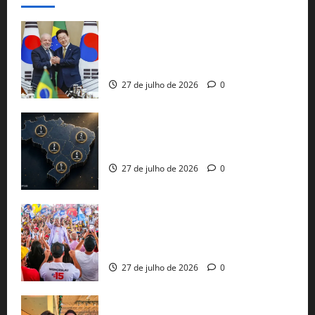
Brasil e Coreia do Sul selam pacto sobre
minerais estratégicos em resposta ao
protecionismo global
27 de julho de 2026
0
51 candidaturas aos governos estaduais
já estão oficializadas
27 de julho de 2026
0
Jerônimo Rodrigues conclui PGP com
30 mil propostas e prepara entrega de
pautas a Lula
27 de julho de 2026
0
Cinthya Marabá e Roberta Roma