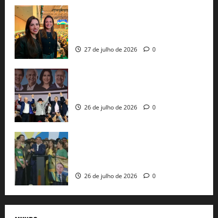
Cinthya Marabá e Roberta Roma
representam a Bahia na convenção
nacional do PL em São Paulo
27 de julho de 2026
0
Com Lula e Alckmin, PT oficializa Haddad
ao governo de SP e nacionaliza disputa
26 de julho de 2026
0
Sem vice, Flávio Bolsonaro oficializa
candidatura sob a sombra de ausências
e as bênçãos de uma IA
26 de julho de 2026
0