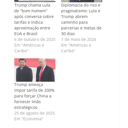
Trump chama Lula
Diplomacia do riso e
de “bom homem”
pragmatismo: Lula e
após conversa sobre
Trump abrem
tarifas e indica
caminho para
aproximação entre
parcerias e metas de
EUA e Brasil
30 dias
6 de outubro de 2025
7 de maio de 2026
Em "Américas e
Em "Américas e
Caribe"
Caribe"
Trump ameaça
impor tarifa de 200%
para forçar China a
fornecer ímãs
estratégicos
25 de agosto de 2025
Em "Economia"