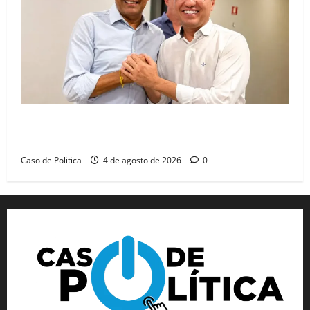
Jerônimo tem 57% de aprovação e 52% defendem
reeleição para 2026, aponta Pesquisa Quaest
Caso de Politica
4 de agosto de 2026
0