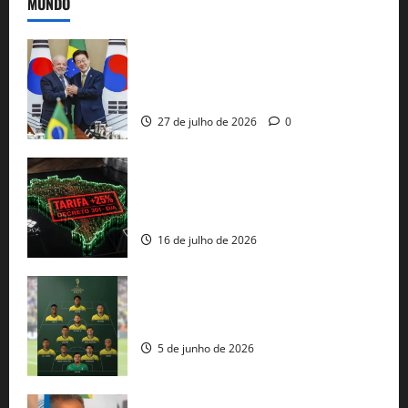
MUNDO
Brasil e Coreia do Sul selam pacto sobre
minerais estratégicos em resposta ao
protecionismo global
27 de julho de 2026
0
EUA taxam Brasil em 25%: Pix e
regulação digital motivam “guerra
comercial” de Washington
16 de julho de 2026
Veja datas e horários dos jogos da
seleção brasileira na Copa do Mundo
5 de junho de 2026
Rui Costa cobra ação dos EUA contra