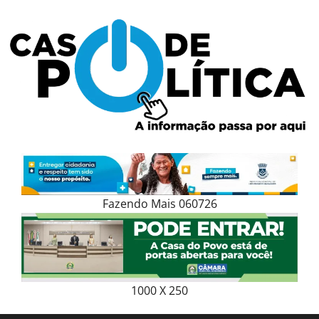
Skip
to
content
Fazendo Mais 060726
1000 X 250