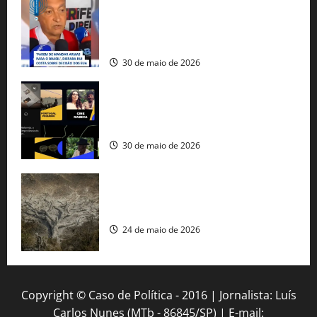
tráfico de armas e afirma que 80% dos
fuzis apreendidos no Brasil têm origem
americana
30 de maio de 2026
Governo federal lança plataforma
gratuita de streaming com mais de 550
produções brasileiras
30 de maio de 2026
Mudanças climáticas já atingem 85% da
população brasileira, aponta pesquisa
24 de maio de 2026
Copyright © Caso de Política - 2016 | Jornalista: Luís
Carlos Nunes (MTb - 86845/SP) | E-mail: