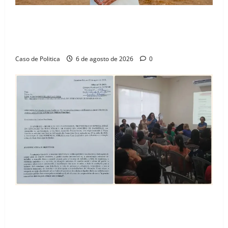
“Uma casa é o começo de uma nova história”: Tito
celebra avanço de 500 novas moradias na Vila
Amorim e o legado habitacional em Barreiras
Caso de Politica
6 de agosto de 2026
0
SINPROFE pede audiência pública na Câmara de
Barreiras sobre crise na educação e monitora
compromissos da SEDUC