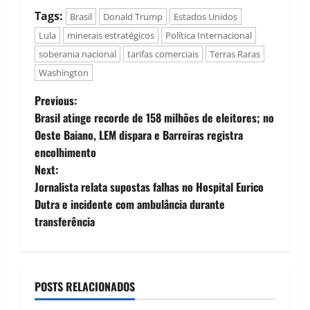
Tags:
Brasil
Donald Trump
Estados Unidos
Lula
minerais estratégicos
Política Internacional
soberania nacional
tarifas comerciais
Terras Raras
Washington
P
Previous:
Brasil atinge recorde de 158 milhões de eleitores; no
o
Oeste Baiano, LEM dispara e Barreiras registra
encolhimento
s
Next:
t
Jornalista relata supostas falhas no Hospital Eurico
Dutra e incidente com ambulância durante
n
transferência
a
v
POSTS RELACIONADOS
i