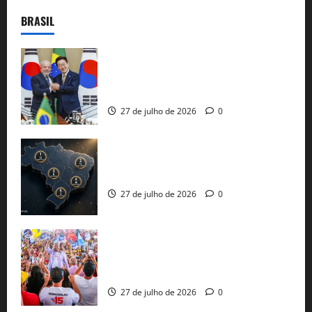
BRASIL
Brasil e Coreia do Sul selam pacto sobre
minerais estratégicos em resposta ao
protecionismo global
27 de julho de 2026
0
51 candidaturas aos governos estaduais
já estão oficializadas
27 de julho de 2026
0
Jerônimo Rodrigues conclui PGP com
30 mil propostas e prepara entrega de
pautas a Lula
27 de julho de 2026
0