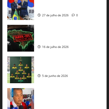
minerais estratégicos em resposta ao
protecionismo global
27 de julho de 2026
0
EUA taxam Brasil em 25%: Pix e
regulação digital motivam “guerra
comercial” de Washington
16 de julho de 2026
Veja datas e horários dos jogos da
seleção brasileira na Copa do Mundo
5 de junho de 2026
Rui Costa cobra ação dos EUA contra
tráfico de armas e afirma que 80% dos
fuzis apreendidos no Brasil têm origem
americana