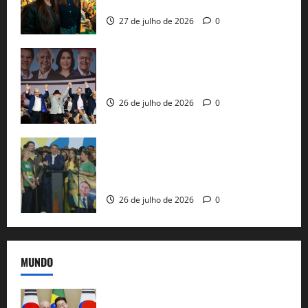
nacional do PL em São Paulo
27 de julho de 2026
0
Com Lula e Alckmin, PT oficializa Haddad
ao governo de SP e nacionaliza disputa
26 de julho de 2026
0
Sem vice, Flávio Bolsonaro oficializa
candidatura sob a sombra de ausências
e as bênçãos de uma IA
26 de julho de 2026
0
MUNDO
Brasil e Coreia do Sul selam pacto sobre