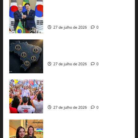
Brasil e Coreia do Sul selam pacto sobre
minerais estratégicos em resposta ao
protecionismo global
27 de julho de 2026
0
51 candidaturas aos governos estaduais
já estão oficializadas
27 de julho de 2026
0
Jerônimo Rodrigues conclui PGP com
30 mil propostas e prepara entrega de
pautas a Lula
27 de julho de 2026
0
Cinthya Marabá e Roberta Roma
representam a Bahia na convenção