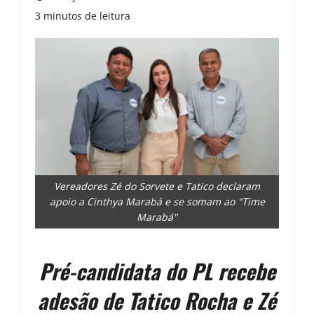
3 minutos de leitura
Vereadores Zé do Sorvete e Tatico declaram
apoio a Cinthya Marabá e se somam ao "Time
Marabá"
Pré-candidata do PL recebe
adesão de Tatico Rocha e Zé