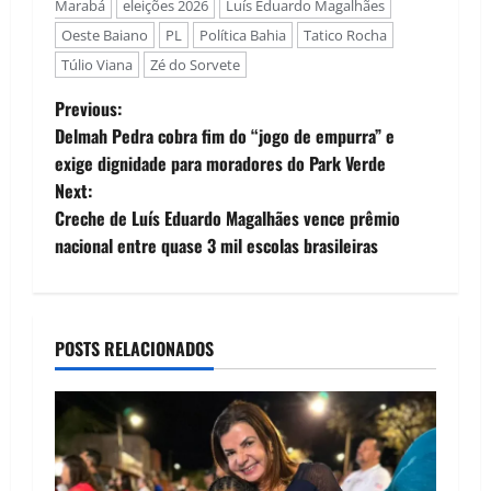
Marabá
eleições 2026
Luís Eduardo Magalhães
Oeste Baiano
PL
Política Bahia
Tatico Rocha
Túlio Viana
Zé do Sorvete
P
Previous:
Delmah Pedra cobra fim do “jogo de empurra” e
o
exige dignidade para moradores do Park Verde
Next:
s
Creche de Luís Eduardo Magalhães vence prêmio
t
nacional entre quase 3 mil escolas brasileiras
n
a
POSTS RELACIONADOS
v
i
g