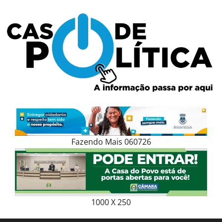
Skip
to
content
Fazendo Mais 060726
1000 X 250