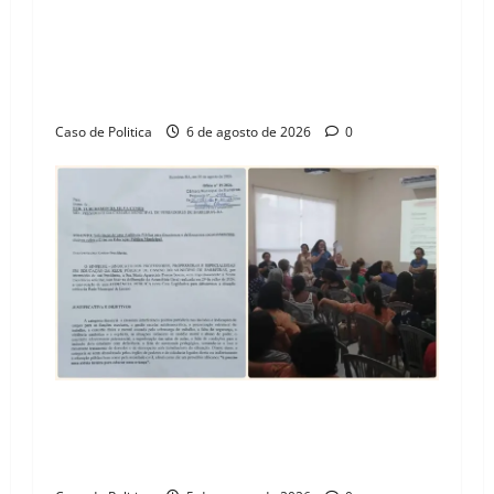
“Uma casa é o começo de uma nova história”:
Tito celebra avanço de 500 novas moradias na
Vila Amorim e o legado habitacional em
Barreiras
Caso de Politica
6 de agosto de 2026
0
SINPROFE pede audiência pública na Câmara de
Barreiras sobre crise na educação e monitora
compromissos da SEDUC