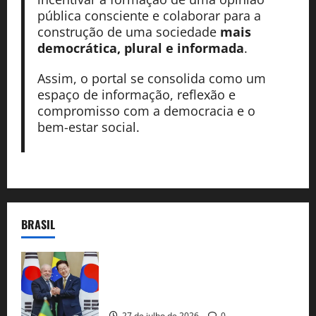
pública consciente e colaborar para a
construção de uma sociedade
mais
democrática, plural e informada
.
Assim, o portal se consolida como um
espaço de informação, reflexão e
compromisso com a democracia e o
bem-estar social.
BRASIL
Brasil e Coreia do Sul selam pacto sobre
minerais estratégicos em resposta ao
protecionismo global
27 de julho de 2026
0