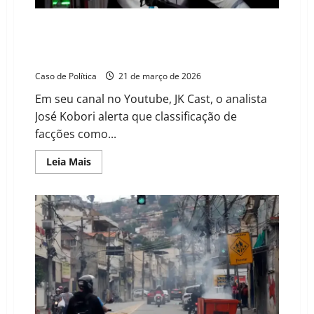
eles
mesmos
financiam
A estratégia dos EUA para a América Latina:
enfraquecimento, cercamento e o risco de
intervenção no Brasil
Caso de Política
21 de março de 2026
Em seu canal no Youtube, JK Cast, o analista
José Kobori alerta que classificação de
facções como...
Read
Leia Mais
more
about
A
estratégia
dos
EUA
para
a
América
Latina:
enfraquecimento,
cercamento
e
o
risco