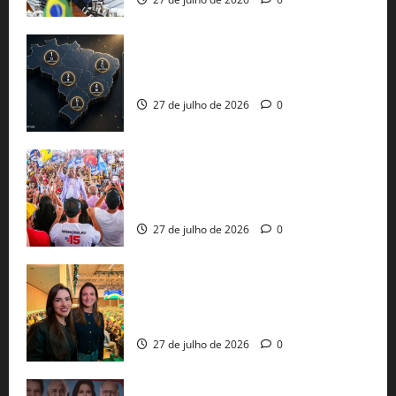
51 candidaturas aos governos estaduais
já estão oficializadas
27 de julho de 2026
0
Jerônimo Rodrigues conclui PGP com
30 mil propostas e prepara entrega de
pautas a Lula
27 de julho de 2026
0
Cinthya Marabá e Roberta Roma
representam a Bahia na convenção
nacional do PL em São Paulo
27 de julho de 2026
0