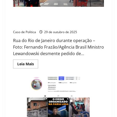
de
intervenção
no
Brasil
Chacina com 64 mortos no Rio expõe falhas
estaduais e reforça urgência do “SUS da Segurança
Pública”
Caso de Política
29 de outubro de 2025
Rua do Rio de Janeiro durante operação –
Foto: Fernando Frazão/Agência Brasil Ministro
Lewandowski desmente pedido de...
Read
Leia Mais
more
about
Chacina
com
64
mortos
no
Rio
expõe
falhas
estaduais
e
reforça
urgência