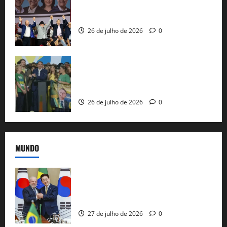
Com Lula e Alckmin, PT oficializa Haddad
ao governo de SP e nacionaliza disputa
26 de julho de 2026
0
Sem vice, Flávio Bolsonaro oficializa
candidatura sob a sombra de ausências
e as bênçãos de uma IA
26 de julho de 2026
0
MUNDO
Brasil e Coreia do Sul selam pacto sobre
minerais estratégicos em resposta ao
protecionismo global
27 de julho de 2026
0