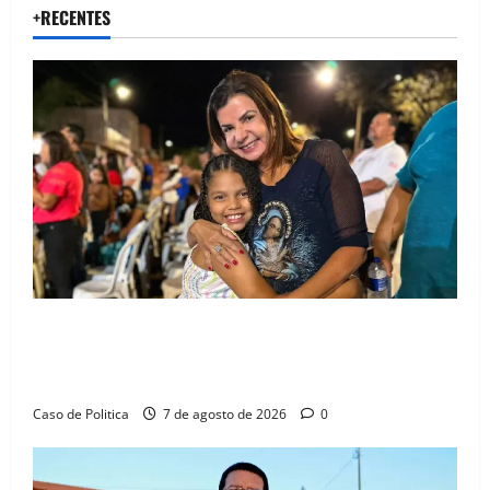
Lima
posts
+RECENTES
pode
atingir
políticos
de
peso,
incluindo
do
Centrão
Drª. Graça celebra fé no Riachinho e reafirma
aliança com Danilo Henrique e Antônio Henrique
Júnior
Caso de Politica
7 de agosto de 2026
0