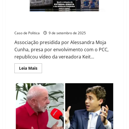
do
“SUS
da
Segurança
Pública”
Irmã de líder do PCC divulga vídeo associando
Nikolas Ferreira ao crime organizado
Caso de Política
9 de setembro de 2025
Associação presidida por Alessandra Moja
Cunha, presa por envolvimento com o PCC,
republicou vídeo da vereadora Keit...
Read
Leia Mais
more
about
Irmã
de
líder
do
PCC
divulga
vídeo
associando
Nikolas
Ferreira
ao
crime
organizado