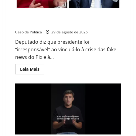
Nikolas anuncia processo contra Lula após acusação
indireta de favorecer o PCC
Caso de Política
29 de agosto de 2025
Deputado diz que presidente foi
“irresponsável” ao vinculá-lo à crise das fake
news do Pix e à...
Read
Leia Mais
more
about
Nikolas
anuncia
processo
contra
Lula
após
acusação
indireta
de
favorecer
o
PCC