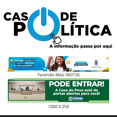
Skip
to
content
Fazendo Mais 060726
1000 X 250