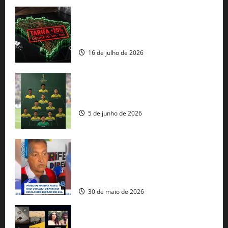
EUA taxam Brasil em 25%: Pix e
regulação digital motivam “guerra
comercial” de Washington
16 de julho de 2026
Veja datas e horários dos jogos da
seleção brasileira na Copa do Mundo
5 de junho de 2026
Rui Costa cobra ação dos EUA contra
tráfico de armas e afirma que 80% dos
fuzis apreendidos no Brasil têm origem
americana
30 de maio de 2026
Governo federal lança plataforma
gratuita de streaming com mais de 550