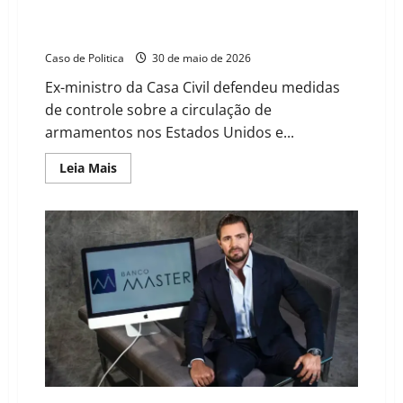
e afirma que 80% dos fuzis apreendidos no Brasil
têm origem americana
Caso de Politica
30 de maio de 2026
Ex-ministro da Casa Civil defendeu medidas
de controle sobre a circulação de
armamentos nos Estados Unidos e...
Read
Leia Mais
more
about
Rui
Costa
cobra
ação
dos
EUA
contra
tráfico
de
armas
e
afirma
que
80%
dos
fuzis