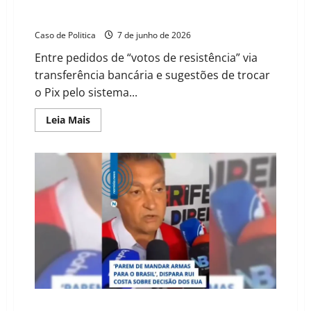
Do “Roubanet” ao Zelle: Flávio Bolsonaro pede Pix
enquanto Eduardo negocia a soberania digital
Caso de Politica
7 de junho de 2026
Entre pedidos de “votos de resistência” via
transferência bancária e sugestões de trocar
o Pix pelo sistema...
Read
Leia Mais
more
about
Do
“Roubanet”
ao
Zelle:
Flávio
Bolsonaro
pede
Pix
enquanto
Eduardo
negocia
a
soberania
digital
Rui Costa cobra ação dos EUA contra tráfico de armas