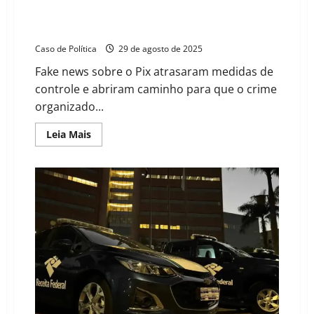
Receita Federal reforça que onda mentiras sobre o
Pix facilitaram ações do crime organizado
Caso de Política
29 de agosto de 2025
Fake news sobre o Pix atrasaram medidas de
controle e abriram caminho para que o crime
organizado...
Read
Leia Mais
more
about
Receita
Federal
reforça
que
onda
mentiras
sobre
o
Pix
facilitaram
ações
do
crime
organizado