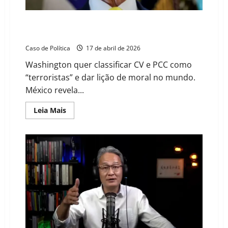
mi
ao
PCC
e
Hipocrisia ianque: EUA dão aviso ao Brasil para ditar
à
regras contra o crime que eles mesmos financiam
máfia
italiana
Caso de Política
17 de abril de 2026
Washington quer classificar CV e PCC como
“terroristas” e dar lição de moral no mundo.
México revela...
Read
Leia Mais
more
about
Hipocrisia
ianque:
EUA
dão
aviso
ao
Brasil
para
ditar
regras
contra
o
crime
que