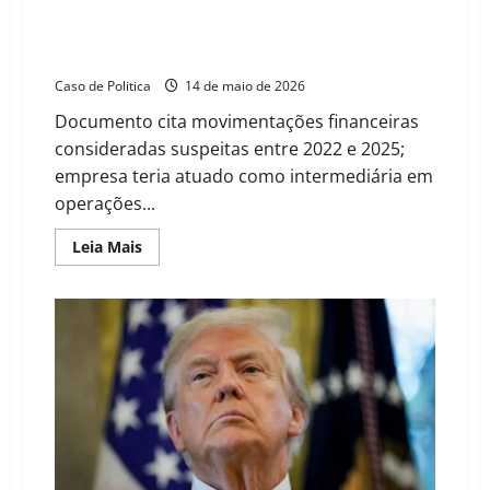
apreendidos
Empresa de Vorcaro em filme de Bolsonaro é
no
suspeita de repassar R$ 139 mi ao PCC e à máfia
Brasil
têm
italiana
origem
americana
Caso de Politica
14 de maio de 2026
Documento cita movimentações financeiras
consideradas suspeitas entre 2022 e 2025;
empresa teria atuado como intermediária em
operações...
Read
Leia Mais
more
about
Empresa
de
Vorcaro
em
filme
de
Bolsonaro
é
suspeita
de
repassar
R$
139