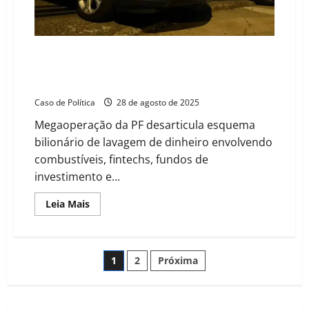
Operação Carbono Oculto: investigação do PCC na
Faria Lima pode atingir políticos de peso, incluindo
do Centrão
Caso de Política
28 de agosto de 2025
Megaoperação da PF desarticula esquema
bilionário de lavagem de dinheiro envolvendo
combustíveis, fintechs, fundos de
investimento e...
Read
Leia Mais
more
about
Operação
Carbono
Oculto:
Paginação
1
2
Próxima
investigação
do
PCC
de
na
Faria