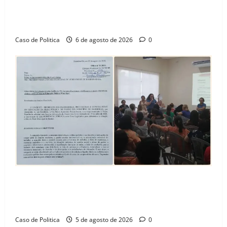
“Uma casa é o começo de uma nova história”: Tito
celebra avanço de 500 novas moradias na Vila
Amorim e o legado habitacional em Barreiras
Caso de Politica
6 de agosto de 2026
0
SINPROFE pede audiência pública na Câmara de
Barreiras sobre crise na educação e monitora
compromissos da SEDUC
Caso de Politica
5 de agosto de 2026
0