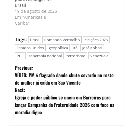
Brasil
19 de agosto de 2025
Em "Américas e
Caribe"
Tags:
Brasil
Comando Vermelho
eleições 2026
Estados Unidos
geopolítica
Irã
José Kobori
PCC
soberania nacional
terrorismo
Venezuela
P
Previous:
VÍDEO: PM é flagrado dando chute covarde no rosto
o
de mulher já caída em São Vicente
Next:
s
Igreja e poder público se unem em Barreiras para
t
lançar Campanha da Fraternidade 2026 com foco na
moradia digna
n
a