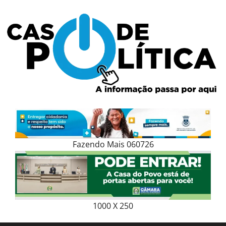
Skip
to
content
Fazendo Mais 060726
1000 X 250