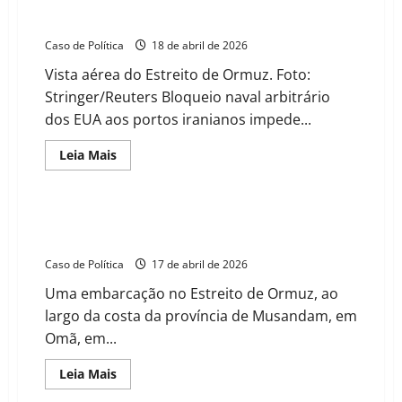
Agressividade de Trump sabota diplomacia e força Irã
a fechar novamente o Estreito de Ormuz
Caso de Política
18 de abril de 2026
Vista aérea do Estreito de Ormuz. Foto:
Stringer/Reuters Bloqueio naval arbitrário
dos EUA aos portos iranianos impede...
Read
Leia Mais
more
about
Agressividade
de
Trump
Irã reabre Estreito de Ormuz, mas Trump mantém
sabota
bloqueio e eleva tom de guerra
diplomacia
e
Caso de Política
17 de abril de 2026
força
Irã
Uma embarcação no Estreito de Ormuz, ao
a
fechar
largo da costa da província de Musandam, em
novamente
o
Omã, em...
Estreito
de
Ormuz
Read
Leia Mais
more
about