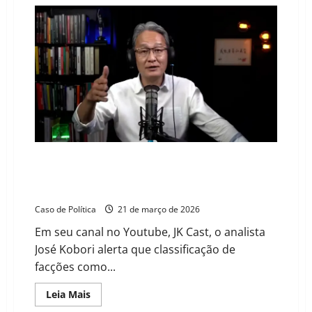
Dólar
fecha
abaixo
de
R$
5
após
mais
de
dois
anos
e
Ibovespa
renova
recorde
A estratégia dos EUA para a América Latina:
enfraquecimento, cercamento e o risco de
intervenção no Brasil
Caso de Política
21 de março de 2026
Em seu canal no Youtube, JK Cast, o analista
José Kobori alerta que classificação de
facções como...
Read
Leia Mais
more