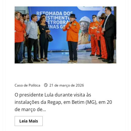
about
A
estratégia
dos
EUA
para
a
América
Latina:
enfraquecimento,
cercamento
e
o
risco
de
intervenção
no
Brasil
Lula anuncia plano para recomprar refinaria na Bahia
e critica venda da BR Distribuidora
Caso de Política
21 de março de 2026
O presidente Lula durante visita às
instalações da Regap, em Betim (MG), em 20
de março de...
Read
Leia Mais
more
about