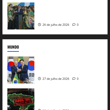
Sem vice, Flávio Bolsonaro oficializa
candidatura sob a sombra de ausências
e as bênçãos de uma IA
26 de julho de 2026
0
MUNDO
Brasil e Coreia do Sul selam pacto sobre
minerais estratégicos em resposta ao
protecionismo global
27 de julho de 2026
0
EUA taxam Brasil em 25%: Pix e
regulação digital motivam “guerra
comercial” de Washington