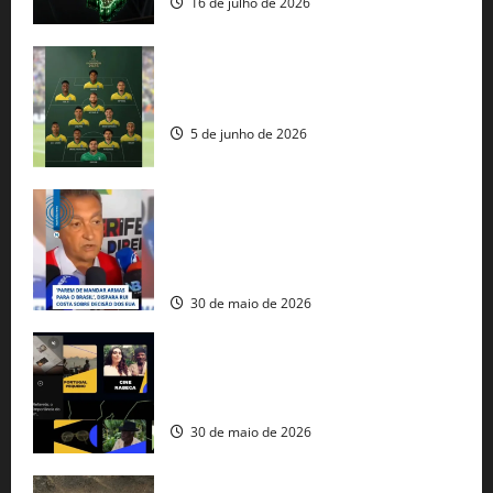
16 de julho de 2026
Veja datas e horários dos jogos da
seleção brasileira na Copa do Mundo
5 de junho de 2026
Rui Costa cobra ação dos EUA contra
tráfico de armas e afirma que 80% dos
fuzis apreendidos no Brasil têm origem
americana
30 de maio de 2026
Governo federal lança plataforma
gratuita de streaming com mais de 550
produções brasileiras
30 de maio de 2026