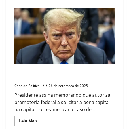
about
“Os
cães
da
guerra
não
negociam”:
A
hipocrisia
do
discurso
de
Trump
e
as
mulheres
do
Irã
Trump restabelece pena de morte em Washington,
como
D.C.
moeda
de
Caso de Política
26 de setembro de 2025
troca
Presidente assina memorando que autoriza
promotoria federal a solicitar a pena capital
na capital norte-americana Caso de...
Read
Leia Mais
more
about