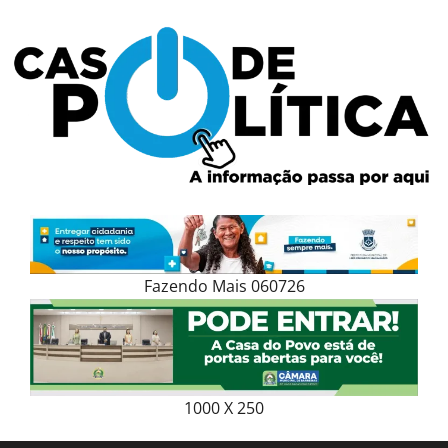
Skip
to
content
Fazendo Mais 060726
1000 X 250