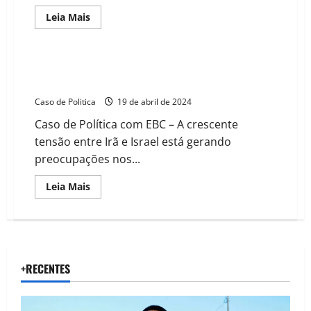
Read
Leia Mais
more
about
Trump
recua,
elogia
Tensão entre Irã e Israel pode abalar o mercado de
Xi
petróleo no mundo e elevar preço de combustíveis
Jinping
e
Caso de Politica
19 de abril de 2024
abre
caminho
Caso de Política com EBC – A crescente
para
acordo
tensão entre Irã e Israel está gerando
comercial
preocupações nos...
Read
Leia Mais
more
about
Tensão
entre
Irã
e
Israel
pode
+RECENTES
abalar
o
mercado
de