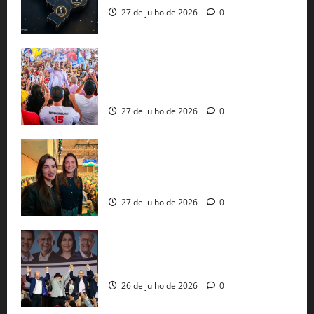
27 de julho de 2026
0
Jerônimo Rodrigues conclui PGP com
30 mil propostas e prepara entrega de
pautas a Lula
27 de julho de 2026
0
Cinthya Marabá e Roberta Roma
representam a Bahia na convenção
nacional do PL em São Paulo
27 de julho de 2026
0
Com Lula e Alckmin, PT oficializa Haddad
ao governo de SP e nacionaliza disputa
26 de julho de 2026
0