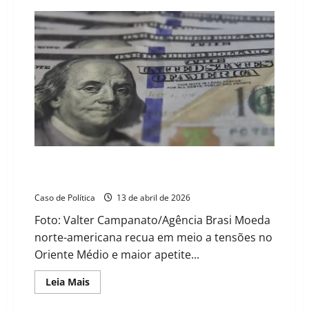
Irã
reabre
Estreito
de
Ormuz,
mas
Trump
mantém
bloqueio
e
eleva
tom
de
guerra
Dólar fecha abaixo de R$ 5 após mais de dois anos e
Ibovespa renova recorde
Caso de Política
13 de abril de 2026
Foto: Valter Campanato/Agência Brasi Moeda
norte-americana recua em meio a tensões no
Oriente Médio e maior apetite...
Read
Leia Mais
more
about