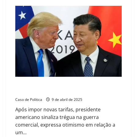
Trump
restabelece
pena
de
morte
em
Washington,
D.C.
Trump recua, elogia Xi Jinping e abre caminho para
acordo comercial
Caso de Política
9 de abril de 2025
Após impor novas tarifas, presidente
americano sinaliza trégua na guerra
comercial, expressa otimismo em relação a
um...