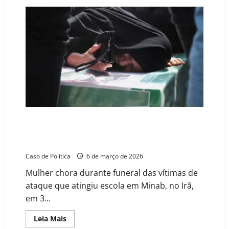
Lula
anuncia
plano
para
recomprar
refinaria
na
Bahia
e
critica
venda
da
BR
Distribuidora
“Os cães da guerra não negociam”: A hipocrisia do
discurso de Trump e as mulheres do Irã como moeda
de troca
Caso de Política
6 de março de 2026
Mulher chora durante funeral das vítimas de
ataque que atingiu escola em Minab, no Irã,
em 3...
Read
Leia Mais
more