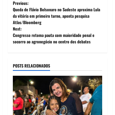
P
Previous:
Queda de Flávio Bolsonaro no Sudeste aproxima Lula
o
da vitória em primeiro turno, aponta pesquisa
Atlas/Bloomberg
s
Next:
t
Congresso retoma pauta com maioridade penal e
socorro ao agronegócio no centro dos debates
n
a
POSTS RELACIONADOS
v
i
g
a
t