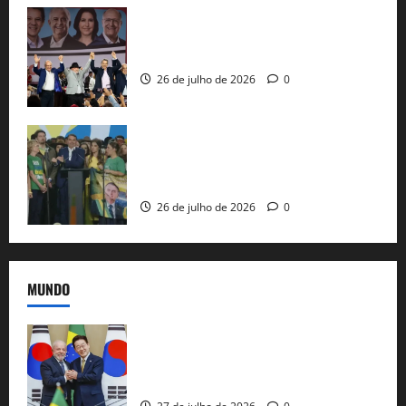
Com Lula e Alckmin, PT oficializa Haddad
ao governo de SP e nacionaliza disputa
26 de julho de 2026
0
Sem vice, Flávio Bolsonaro oficializa
candidatura sob a sombra de ausências
e as bênçãos de uma IA
26 de julho de 2026
0
MUNDO
Brasil e Coreia do Sul selam pacto sobre
minerais estratégicos em resposta ao
protecionismo global