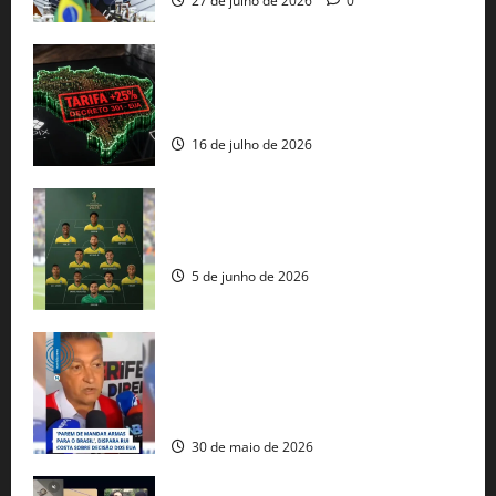
27 de julho de 2026
0
EUA taxam Brasil em 25%: Pix e
regulação digital motivam “guerra
comercial” de Washington
16 de julho de 2026
Veja datas e horários dos jogos da
seleção brasileira na Copa do Mundo
5 de junho de 2026
Rui Costa cobra ação dos EUA contra
tráfico de armas e afirma que 80% dos
fuzis apreendidos no Brasil têm origem
americana
30 de maio de 2026