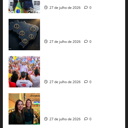
protecionismo global
27 de julho de 2026
0
51 candidaturas aos governos estaduais
já estão oficializadas
27 de julho de 2026
0
Jerônimo Rodrigues conclui PGP com
30 mil propostas e prepara entrega de
pautas a Lula
27 de julho de 2026
0
Cinthya Marabá e Roberta Roma
representam a Bahia na convenção
nacional do PL em São Paulo
27 de julho de 2026
0