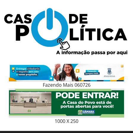
Skip
to
content
Fazendo Mais 060726
1000 X 250