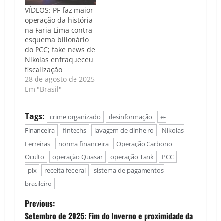
VÍDEOS: PF faz maior
operação da história
na Faria Lima contra
esquema bilionário
do PCC; fake news de
Nikolas enfraqueceu
fiscalização
28 de agosto de 2025
Em "Brasil"
Tags:
crime organizado
desinformação
e-
Financeira
fintechs
lavagem de dinheiro
Nikolas
Ferreiras
norma financeira
Operação Carbono
Oculto
operação Quasar
operação Tank
PCC
pix
receita federal
sistema de pagamentos
brasileiro
P
Previous:
Setembro de 2025: Fim do Inverno e proximidade da