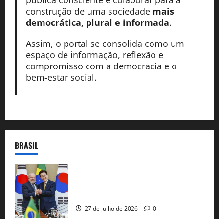
pública consciente e colaborar para a
construção de uma sociedade
mais
democrática, plural e informada
.
Assim, o portal se consolida como um
espaço de informação, reflexão e
compromisso com a democracia e o
bem-estar social.
BRASIL
Brasil e Coreia do Sul selam pacto sobre
minerais estratégicos em resposta ao
protecionismo global
27 de julho de 2026
0