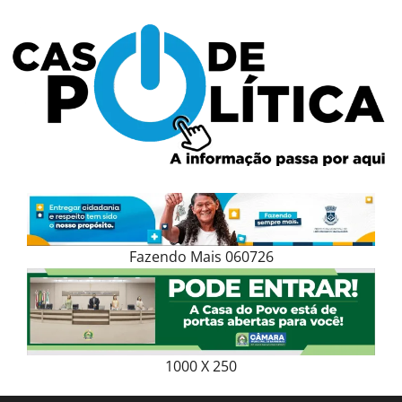
Skip
to
content
Fazendo Mais 060726
1000 X 250