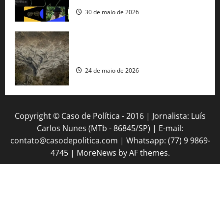
30 de maio de 2026
Mudanças climáticas já atingem 85% da
população brasileira, aponta pesquisa
24 de maio de 2026
Copyright © Caso de Política - 2016 | Jornalista: Luís
Carlos Nunes (MTb - 86845/SP) | E-mail:
contato@casodepolitica.com | Whatsapp: (77) 9 9869-
4745
|
MoreNews
by AF themes.