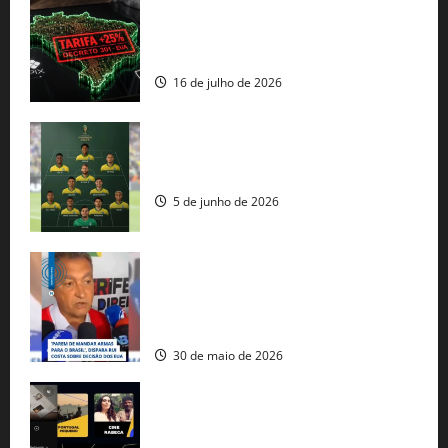
EUA taxam Brasil em 25%: Pix e
regulação digital motivam “guerra
comercial” de Washington
16 de julho de 2026
Veja datas e horários dos jogos da
seleção brasileira na Copa do Mundo
5 de junho de 2026
Rui Costa cobra ação dos EUA contra
tráfico de armas e afirma que 80% dos
fuzis apreendidos no Brasil têm origem
americana
30 de maio de 2026
Governo federal lança plataforma
gratuita de streaming com mais de 550
produções brasileiras