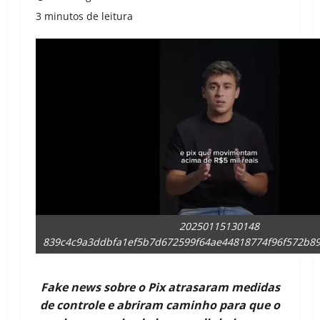
3 minutos de leitura
20250115130148
839c4c9a3ddbfa1ef5b7d672599f64ae44818774f96f572b89
Fake news sobre o Pix atrasaram medidas
de controle e abriram caminho para que o