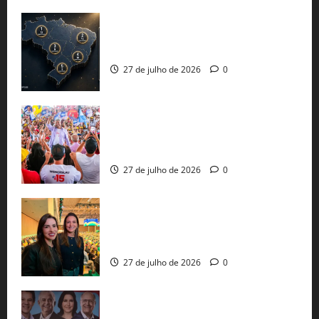
51 candidaturas aos governos estaduais
já estão oficializadas
27 de julho de 2026
0
Jerônimo Rodrigues conclui PGP com
30 mil propostas e prepara entrega de
pautas a Lula
27 de julho de 2026
0
Cinthya Marabá e Roberta Roma
representam a Bahia na convenção
nacional do PL em São Paulo
27 de julho de 2026
0
Com Lula e Alckmin, PT oficializa Haddad