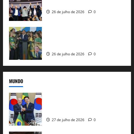
ao governo de SP e nacionaliza disputa
26 de julho de 2026
0
Sem vice, Flávio Bolsonaro oficializa
candidatura sob a sombra de ausências
e as bênçãos de uma IA
26 de julho de 2026
0
MUNDO
Brasil e Coreia do Sul selam pacto sobre
minerais estratégicos em resposta ao
protecionismo global
27 de julho de 2026
0