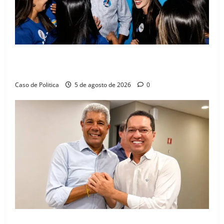
Barreiras recebe Cinthya Marabá e Zito Barbosa em
dia marcado pelo diálogo e força feminina
Caso de Politica
5 de agosto de 2026
0
Jerônimo tem 57% de aprovação e 52% defendem