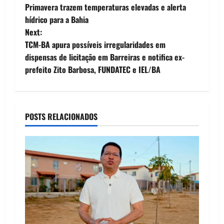
o
Primavera trazem temperaturas elevadas e alerta
hídrico para a Bahia
s
Next:
t
TCM-BA apura possíveis irregularidades em
dispensas de licitação em Barreiras e notifica ex-
n
prefeito Zito Barbosa, FUNDATEC e IEL/BA
a
v
POSTS RELACIONADOS
i
g
a
t
i