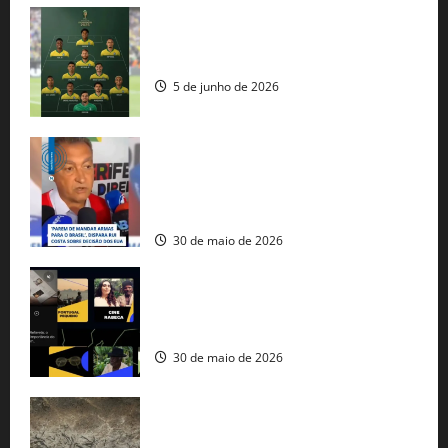
Veja datas e horários dos jogos da
seleção brasileira na Copa do Mundo
5 de junho de 2026
Rui Costa cobra ação dos EUA contra
tráfico de armas e afirma que 80% dos
fuzis apreendidos no Brasil têm origem
americana
30 de maio de 2026
Governo federal lança plataforma
gratuita de streaming com mais de 550
produções brasileiras
30 de maio de 2026
Mudanças climáticas já atingem 85% da