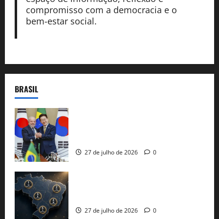
compromisso com a democracia e o
bem-estar social.
BRASIL
Brasil e Coreia do Sul selam pacto sobre
minerais estratégicos em resposta ao
protecionismo global
27 de julho de 2026
0
51 candidaturas aos governos estaduais
já estão oficializadas
27 de julho de 2026
0