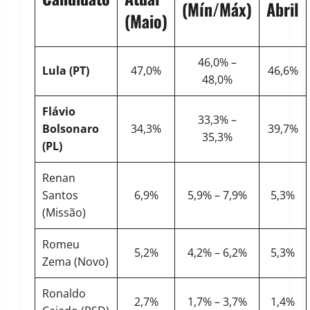
(Mín/Máx)
Abril
(Maio)
46,0% –
Lula (PT)
47,0%
46,6%
48,0%
Flávio
33,3% –
Bolsonaro
34,3%
39,7%
35,3%
(PL)
Renan
Santos
6,9%
5,9% – 7,9%
5,3%
(Missão)
Romeu
5,2%
4,2% – 6,2%
5,3%
Zema (Novo)
Ronaldo
2,7%
1,7% – 3,7%
1,4%