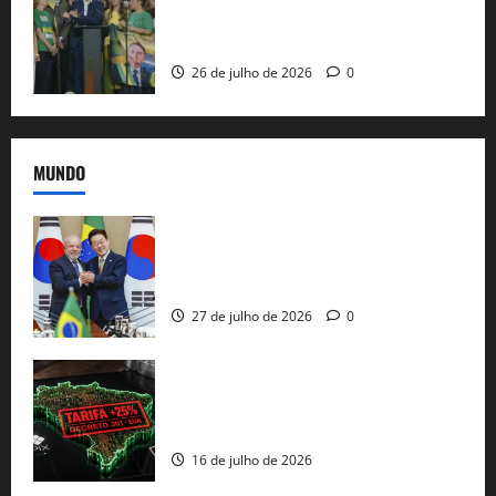
candidatura sob a sombra de ausências
e as bênçãos de uma IA
26 de julho de 2026
0
MUNDO
Brasil e Coreia do Sul selam pacto sobre
minerais estratégicos em resposta ao
protecionismo global
27 de julho de 2026
0
EUA taxam Brasil em 25%: Pix e
regulação digital motivam “guerra
comercial” de Washington
16 de julho de 2026