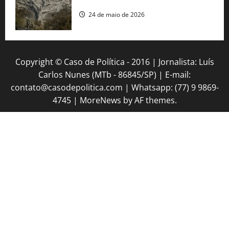
população brasileira, aponta pesquisa
24 de maio de 2026
Copyright © Caso de Política - 2016 | Jornalista: Luís
Carlos Nunes (MTb - 86845/SP) | E-mail:
contato@casodepolitica.com | Whatsapp: (77) 9 9869-
4745
|
MoreNews
by AF themes.