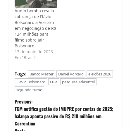
Áudio bomba revela
cobrança de Flávio
Bolsonaro a Vorcaro
em negociação de R$
134 milhões para
filme sobre Jair
Bolsonaro
13 de maio de 2026
Em "Brasil"
Tags:
Banco Master
Daniel Vorcaro
eleições 2026
Flavio Bolsonaro
Lula
pesquisa AtlasIntel
segundo turno
P
Previous:
TCM notifica gestão do IMUPRE por contas de 2025;
o
balanço aponta passivo de R$ 210 milhões em
Correntina
s
Next: