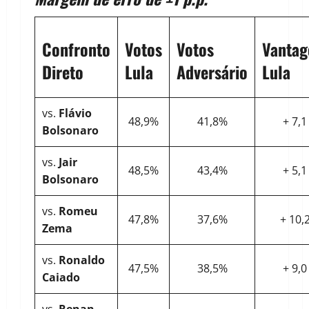
Confronto
Votos
Votos
Vanta
Direto
Lula
Adversário
Lula
vs.
Flávio
48,9%
41,8%
+ 7,1
Bolsonaro
vs.
Jair
48,5%
43,4%
+ 5,1
Bolsonaro
vs.
Romeu
47,8%
37,6%
+ 10,
Zema
vs.
Ronaldo
47,5%
38,5%
+ 9,0
Caiado