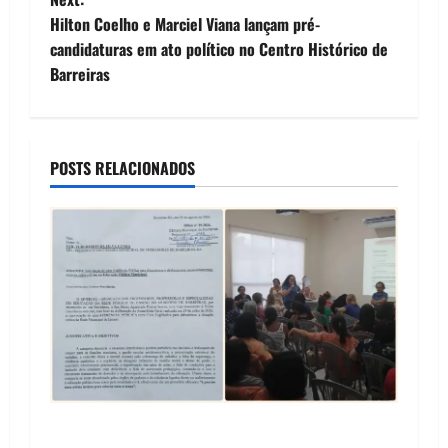
t
Hilton Coelho e Marciel Viana lançam pré-
candidaturas em ato político no Centro Histórico de
n
Barreiras
a
v
POSTS RELACIONADOS
i
g
a
t
i
o
SINPROFE pede audiência pública na Câmara de