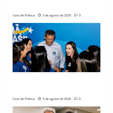
n
Barreiras sobre crise na educação e monitora
compromissos da SEDUC
Caso de Politica
5 de agosto de 2026
0
Barreiras recebe Cinthya Marabá e Zito
Barbosa em dia marcado pelo diálogo e força
feminina
Caso de Politica
5 de agosto de 2026
0