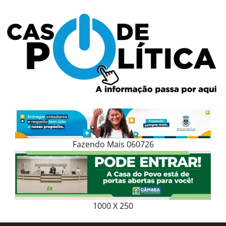
Skip
to
content
Fazendo Mais 060726
1000 X 250