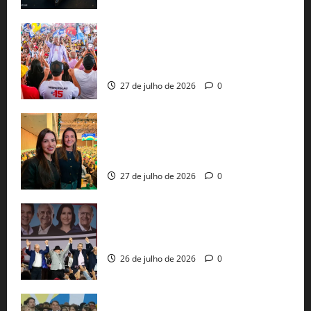
Jerônimo Rodrigues conclui PGP com
30 mil propostas e prepara entrega de
pautas a Lula
27 de julho de 2026
0
Cinthya Marabá e Roberta Roma
representam a Bahia na convenção
nacional do PL em São Paulo
27 de julho de 2026
0
Com Lula e Alckmin, PT oficializa Haddad
ao governo de SP e nacionaliza disputa
26 de julho de 2026
0
Sem vice, Flávio Bolsonaro oficializa