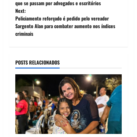
o
que se passam por advogados e escritórios
Next:
s
Policiamento reforçado é pedido pelo vereador
t
Sargento Alan para combater aumento nos índices
criminais
n
a
POSTS RELACIONADOS
v
i
g
a
t
i