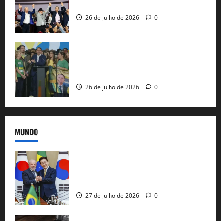
ao governo de SP e nacionaliza disputa
26 de julho de 2026
0
Sem vice, Flávio Bolsonaro oficializa
candidatura sob a sombra de ausências
e as bênçãos de uma IA
26 de julho de 2026
0
MUNDO
Brasil e Coreia do Sul selam pacto sobre
minerais estratégicos em resposta ao
protecionismo global
27 de julho de 2026
0