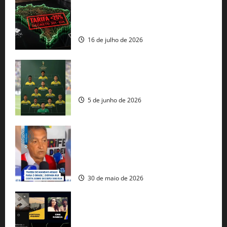
EUA taxam Brasil em 25%: Pix e
regulação digital motivam “guerra
comercial” de Washington
16 de julho de 2026
Veja datas e horários dos jogos da
seleção brasileira na Copa do Mundo
5 de junho de 2026
Rui Costa cobra ação dos EUA contra
tráfico de armas e afirma que 80% dos
fuzis apreendidos no Brasil têm origem
americana
30 de maio de 2026
Governo federal lança plataforma
gratuita de streaming com mais de 550
produções brasileiras