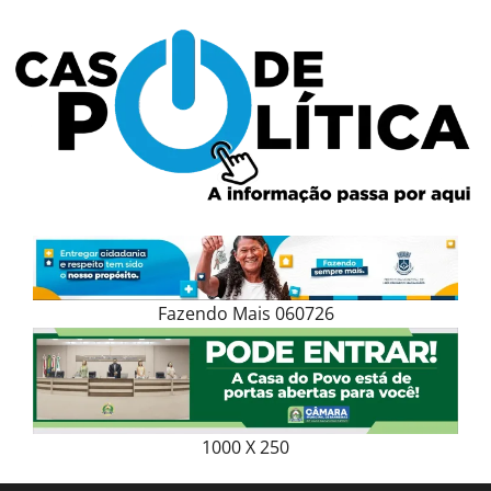
Skip
to
content
Fazendo Mais 060726
1000 X 250