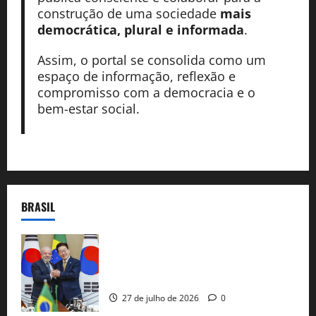
construção de uma sociedade
mais
democrática, plural e informada
.
Assim, o portal se consolida como um
espaço de informação, reflexão e
compromisso com a democracia e o
bem-estar social.
BRASIL
Brasil e Coreia do Sul selam pacto sobre
minerais estratégicos em resposta ao
protecionismo global
27 de julho de 2026
0