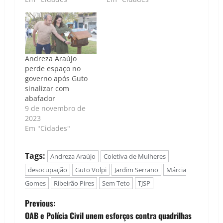
Andreza Araújo
perde espaço no
governo após Guto
sinalizar com
abafador
9 de novembro de
2023
Em "Cidades"
Tags:
Andreza Araújo
Coletiva de Mulheres
desocupação
Guto Volpi
Jardim Serrano
Márcia
Gomes
Ribeirão Pires
Sem Teto
TJSP
P
Previous:
OAB e Polícia Civil unem esforços contra quadrilhas