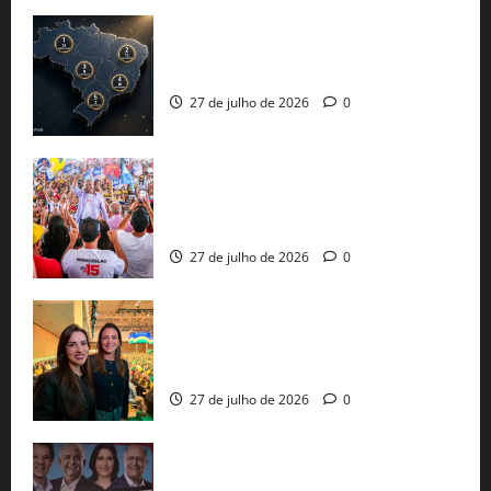
51 candidaturas aos governos estaduais
já estão oficializadas
27 de julho de 2026
0
Jerônimo Rodrigues conclui PGP com
30 mil propostas e prepara entrega de
pautas a Lula
27 de julho de 2026
0
Cinthya Marabá e Roberta Roma
representam a Bahia na convenção
nacional do PL em São Paulo
27 de julho de 2026
0
Com Lula e Alckmin, PT oficializa Haddad