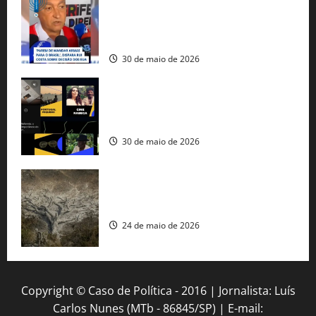
tráfico de armas e afirma que 80% dos
fuzis apreendidos no Brasil têm origem
americana
30 de maio de 2026
Governo federal lança plataforma
gratuita de streaming com mais de 550
produções brasileiras
30 de maio de 2026
Mudanças climáticas já atingem 85% da
população brasileira, aponta pesquisa
24 de maio de 2026
Copyright © Caso de Política - 2016 | Jornalista: Luís
Carlos Nunes (MTb - 86845/SP) | E-mail: