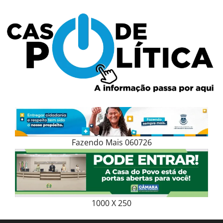
Skip
to
content
Fazendo Mais 060726
1000 X 250