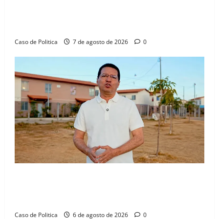
Drª. Graça celebra fé no Riachinho e reafirma
aliança com Danilo Henrique e Antônio Henrique
Júnior
Caso de Politica
7 de agosto de 2026
0
“Uma casa é o começo de uma nova história”: Tito
celebra avanço de 500 novas moradias na Vila
Amorim e o legado habitacional em Barreiras
Caso de Politica
6 de agosto de 2026
0