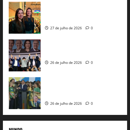
Cinthya Marabá e Roberta Roma
representam a Bahia na convenção
nacional do PL em São Paulo
27 de julho de 2026
0
Com Lula e Alckmin, PT oficializa Haddad
ao governo de SP e nacionaliza disputa
26 de julho de 2026
0
Sem vice, Flávio Bolsonaro oficializa
candidatura sob a sombra de ausências
e as bênçãos de uma IA
26 de julho de 2026
0
MUNDO