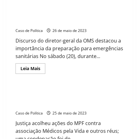
about
PRTB
realiza
encontro
OMS: mundo deve se preparar para surto mais mortal
Regional
do que a Covid-19
em
Ribeirão
Caso de Política
26 de maio de 2023
Pires
(VÍDEO)
Discurso do diretor-geral da OMS destacou a
importância da preparação para emergências
sanitárias No sábado (20), durante...
Read
Leia Mais
more
about
OMS:
mundo
deve
Defensores de “tratamento precoce” contra covid
se
são condenados a pagar R$ 55 milhões por danos
preparar
para
morais coletivos e à saúde
surto
mais
Caso de Política
25 de maio de 2023
mortal
do
Justiça acolheu ações do MPF contra
que
a
associação Médicos pela Vida e outros réus;
Covid-
19
uma condenação foi de...