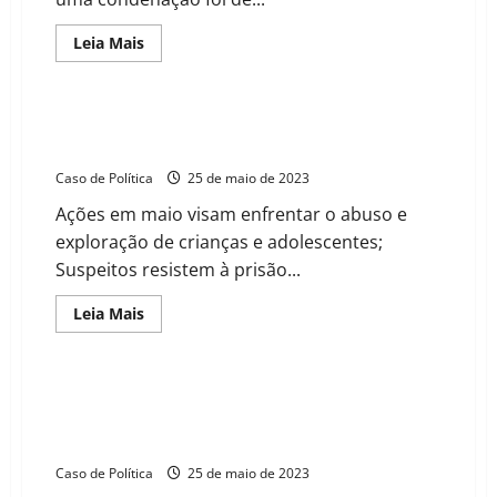
Read
Leia Mais
more
about
Defensores
de
“tratamento
Polícia Civil prende quatro homens no ABC por
precoce”
compartilharem vídeos de abuso infantil
contra
covid
Caso de Política
25 de maio de 2023
são
condenados
Ações em maio visam enfrentar o abuso e
a
pagar
exploração de crianças e adolescentes;
R$
55
Suspeitos resistem à prisão...
milhões
por
danos
Read
Leia Mais
morais
more
coletivos
about
e
Polícia
à
Civil
saúde
prende
Policiamento reforçado é pedido pelo vereador
quatro
Sargento Alan para combater aumento nos índices
homens
no
criminais
ABC
por
Caso de Política
25 de maio de 2023
compartilharem