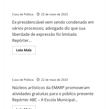
imunidade
Ciro Gomes acumula condenações judiciais por
e
difamação e enfrenta problemas financeiros
ameniza
inflamação
Caso de Política
22 de maio de 2023
em
pessoas
Ex-presidenciável vem sendo condenado em
com
HIV
vários processos; advogado diz que sua
liberdade de expressão foi limitada
Repórter...
Read
Leia Mais
more
about
Ciro
Gomes
acumula
EMARP comemora dois anos com eventos no Parque
condenações
Oriental
judiciais
por
Caso de Política
22 de maio de 2023
difamação
e
Núcleos artísticos da EMARP promoveram
enfrenta
problemas
atividades gratuitas para o público presente
financeiros
Repórter ABC – A Escola Municipal...