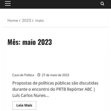
Primary
Menu
Home
2023
maio
Mês:
maio 2023
PRTB realiza encontro Regional em Ribeirão Pires
(VÍDEO)
Caso de Política
27 de maio de 2023
Propostas de políticas públicas são discutidas
durante o encontro do PRTB Repórter ABC |
Luís Carlos Nunes...
Read
Leia Mais
more