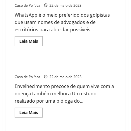
justiça”,
Caso de Política
22 de maio de 2023
diz
vereadora
WhatsApp é o meio preferido dos golpistas
Márcia
sobre
que usam nomes de advogados e de
ocupação
no
escritórios para abordar possíveis...
Jardim
Serrano
Read
Leia Mais
more
about
OAB
e
Polícia
Própolis melhora imunidade e ameniza inflamação em
Civil
pessoas com HIV
unem
esforços
Caso de Política
22 de maio de 2023
contra
quadrilhas
Envelhecimento precoce de quem vive com a
que
se
doença também melhora Um estudo
passam
por
realizado por uma bióloga do...
advogados
e
escritórios
Read
Leia Mais
more
about
Própolis
melhora