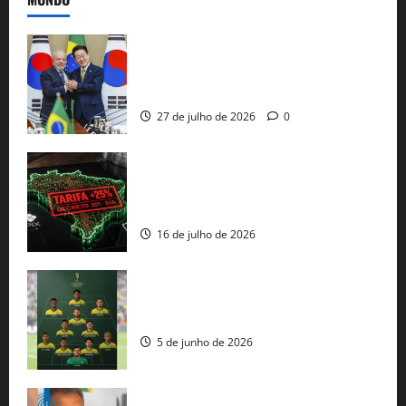
Brasil e Coreia do Sul selam pacto sobre
minerais estratégicos em resposta ao
protecionismo global
27 de julho de 2026
0
EUA taxam Brasil em 25%: Pix e
regulação digital motivam “guerra
comercial” de Washington
16 de julho de 2026
Veja datas e horários dos jogos da
seleção brasileira na Copa do Mundo
5 de junho de 2026
Rui Costa cobra ação dos EUA contra