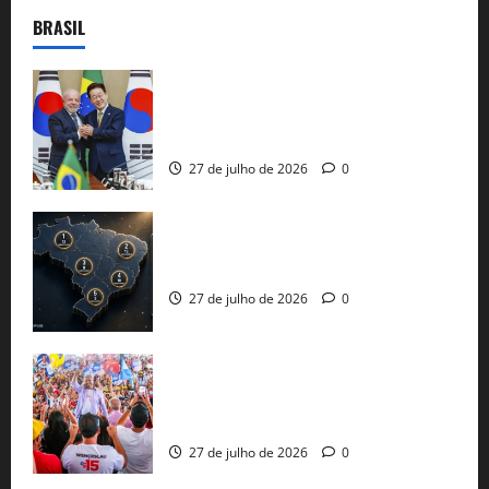
BRASIL
Brasil e Coreia do Sul selam pacto sobre
minerais estratégicos em resposta ao
protecionismo global
27 de julho de 2026
0
51 candidaturas aos governos estaduais
já estão oficializadas
27 de julho de 2026
0
Jerônimo Rodrigues conclui PGP com
30 mil propostas e prepara entrega de
pautas a Lula
27 de julho de 2026
0