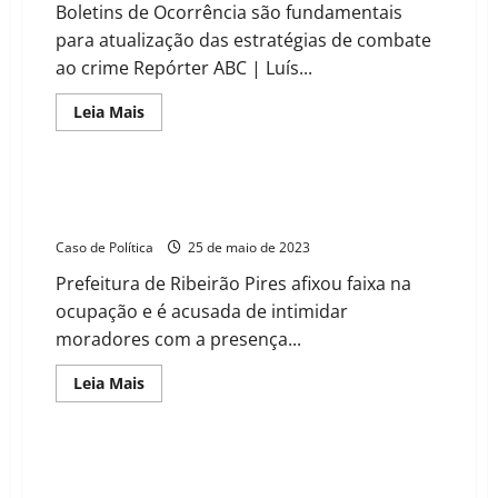
vídeos
Boletins de Ocorrência são fundamentais
de
abuso
para atualização das estratégias de combate
infantil
ao crime Repórter ABC | Luís...
Read
Leia Mais
more
about
Policiamento
reforçado
é
“Governo Guto Volpi afronta a justiça”, diz vereadora
pedido
Márcia sobre ocupação no Jardim Serrano
pelo
vereador
Caso de Política
25 de maio de 2023
Sargento
Alan
Prefeitura de Ribeirão Pires afixou faixa na
para
combater
ocupação e é acusada de intimidar
aumento
nos
moradores com a presença...
índices
criminais
Read
Leia Mais
more
about
“Governo
Guto
Volpi
OAB e Polícia Civil unem esforços contra quadrilhas
afronta
que se passam por advogados e escritórios
a