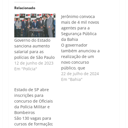
Relacionado
Jerônimo convoca
mais de 4 mil novos
agentes para a
Segurança Pública
da Bahia
Governo do Estado
O governador
sanciona aumento
também anunciou a
salarial para as
realização de um
polícias de São Paulo
novo concurso
12 de junho de 2023
público, que
Em "Polícia"
ocorrerá nos
22 de julho de 2024
próximos meses
Em "Bahia"
Caso de Política |
Estado de SP abre
Luís Carlos Nunes -
inscrições para
O governo da Bahia
concurso de Oficiais
anunciou nesta
da Polícia Militar e
segunda-feira, 22, a
Bombeiros
convocação de 4.263
São 130 vagas para
agentes de
cursos de formação;
Segurança Pública. O