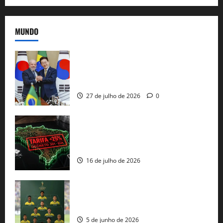
MUNDO
Brasil e Coreia do Sul selam pacto sobre
minerais estratégicos em resposta ao
protecionismo global
27 de julho de 2026
0
EUA taxam Brasil em 25%: Pix e
regulação digital motivam “guerra
comercial” de Washington
16 de julho de 2026
Veja datas e horários dos jogos da
seleção brasileira na Copa do Mundo
5 de junho de 2026