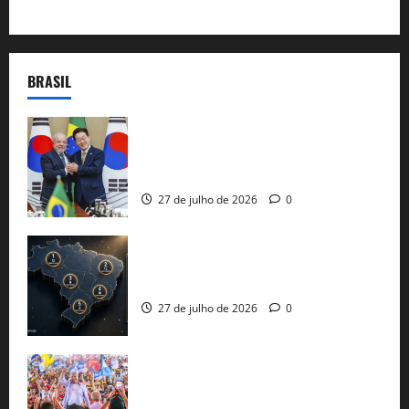
BRASIL
Brasil e Coreia do Sul selam pacto sobre
minerais estratégicos em resposta ao
protecionismo global
27 de julho de 2026
0
51 candidaturas aos governos estaduais
já estão oficializadas
27 de julho de 2026
0
Jerônimo Rodrigues conclui PGP com
30 mil propostas e prepara entrega de