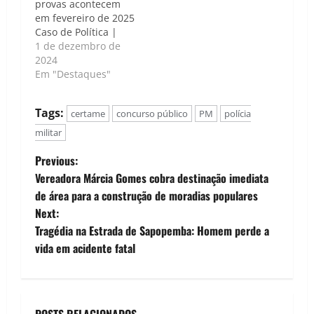
provas acontecem
governador Jerônimo
em fevereiro de 2025
Rodrigues, ao lado
Caso de Política |
do secretário de
Luís Carlos Nunes -
1 de dezembro de
Segurança…
O Governo do Estado
2024
publicou nesta sexta-
Em "Destaques"
feira (29), no Diário
Oficial, os editais do
Tags:
certame
concurso público
PM
polícia
concurso público
para os Cursos de
militar
Formação de Oficiais
P
(CFO) da Polícia
Previous:
Militar e do…
Vereadora Márcia Gomes cobra destinação imediata
o
de área para a construção de moradias populares
Next:
s
Tragédia na Estrada de Sapopemba: Homem perde a
t
vida em acidente fatal
n
a