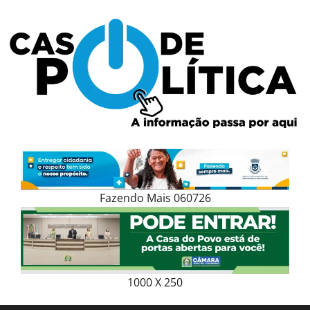
Skip
to
content
Fazendo Mais 060726
1000 X 250