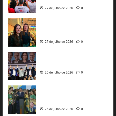
pautas a Lula
27 de julho de 2026
0
Cinthya Marabá e Roberta Roma
representam a Bahia na convenção
nacional do PL em São Paulo
27 de julho de 2026
0
Com Lula e Alckmin, PT oficializa Haddad
ao governo de SP e nacionaliza disputa
26 de julho de 2026
0
Sem vice, Flávio Bolsonaro oficializa
candidatura sob a sombra de ausências
e as bênçãos de uma IA
26 de julho de 2026
0