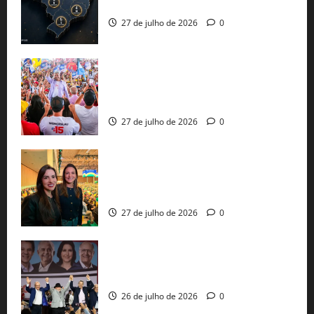
já estão oficializadas
27 de julho de 2026
0
Jerônimo Rodrigues conclui PGP com
30 mil propostas e prepara entrega de
pautas a Lula
27 de julho de 2026
0
Cinthya Marabá e Roberta Roma
representam a Bahia na convenção
nacional do PL em São Paulo
27 de julho de 2026
0
Com Lula e Alckmin, PT oficializa Haddad
ao governo de SP e nacionaliza disputa
26 de julho de 2026
0