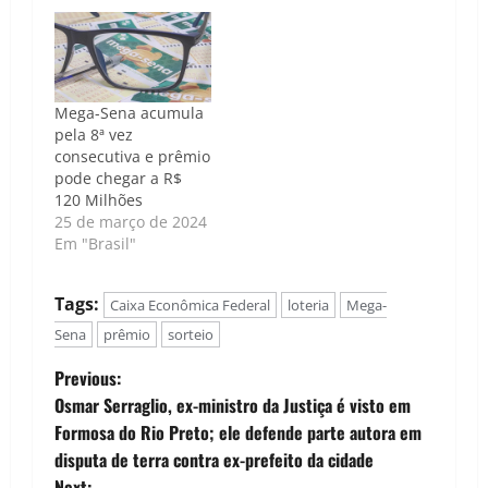
acertou as seis
dezenas no concurso
2794 da Mega-Sena,
realizado nesta
quinta-feira, 7 de
Mega-Sena acumula
novembro. Com isso,
pela 8ª vez
o prêmio acumulou,
consecutiva e prêmio
e o próximo sorteio,
pode chegar a R$
marcado para
120 Milhões
sábado, terá…
25 de março de 2024
Em "Brasil"
Tags:
Caixa Econômica Federal
loteria
Mega-
Sena
prêmio
sorteio
P
Previous:
Osmar Serraglio, ex-ministro da Justiça é visto em
o
Formosa do Rio Preto; ele defende parte autora em
disputa de terra contra ex-prefeito da cidade
s
Next: