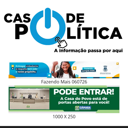
Skip
to
content
Fazendo Mais 060726
1000 X 250