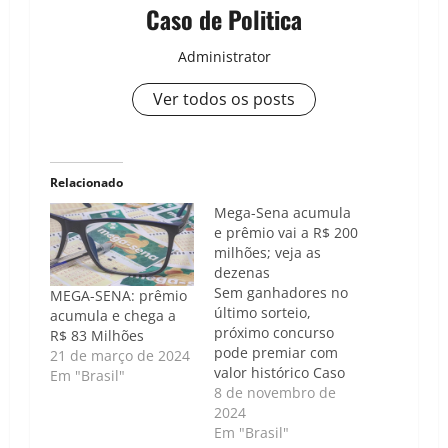
Caso de Politica
Administrator
Ver todos os posts
Relacionado
Mega-Sena acumula
e prêmio vai a R$ 200
milhões; veja as
dezenas
Sem ganhadores no
MEGA-SENA: prêmio
último sorteio,
acumula e chega a
próximo concurso
R$ 83 Milhões
pode premiar com
21 de março de 2024
valor histórico Caso
Em "Brasil"
de Política | Luís
8 de novembro de
Carlos Nunes -
2024
Nenhuma aposta
Em "Brasil"