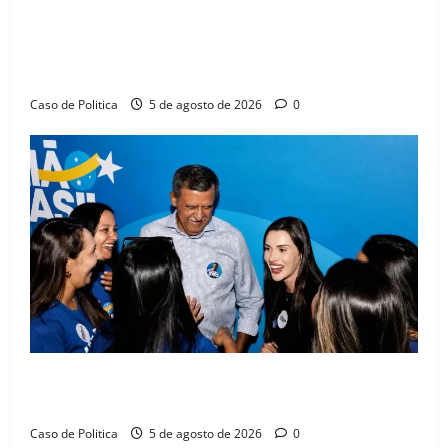
SINPROFE pede audiência pública na Câmara de
Barreiras sobre crise na educação e monitora
compromissos da SEDUC
Caso de Politica
5 de agosto de 2026
0
Barreiras recebe Cinthya Marabá e Zito Barbosa em
dia marcado pelo diálogo e força feminina
Caso de Politica
5 de agosto de 2026
0