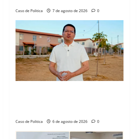
n
Henrique Júnior
Caso de Politica
7 de agosto de 2026
0
“Uma casa é o começo de uma nova história”:
Tito celebra avanço de 500 novas moradias na
Vila Amorim e o legado habitacional em
Barreiras
Caso de Politica
6 de agosto de 2026
0