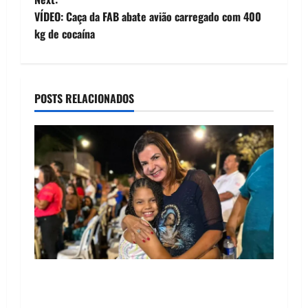
t
VÍDEO: Caça da FAB abate avião carregado com 400
kg de cocaína
n
a
POSTS RELACIONADOS
v
i
g
a
t
i
o
Drª. Graça celebra fé no Riachinho e reafirma
aliança com Danilo Henrique e Antônio