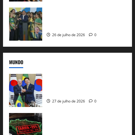
Sem vice, Flávio Bolsonaro oficializa
candidatura sob a sombra de ausências
e as bênçãos de uma IA
26 de julho de 2026
0
MUNDO
Brasil e Coreia do Sul selam pacto sobre
minerais estratégicos em resposta ao
protecionismo global
27 de julho de 2026
0
EUA taxam Brasil em 25%: Pix e
regulação digital motivam “guerra
comercial” de Washington