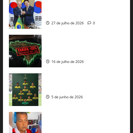
Brasil e Coreia do Sul selam pacto sobre
minerais estratégicos em resposta ao
protecionismo global
27 de julho de 2026
0
EUA taxam Brasil em 25%: Pix e
regulação digital motivam “guerra
comercial” de Washington
16 de julho de 2026
Veja datas e horários dos jogos da
seleção brasileira na Copa do Mundo
5 de junho de 2026
Rui Costa cobra ação dos EUA contra
tráfico de armas e afirma que 80% dos
fuzis apreendidos no Brasil têm origem