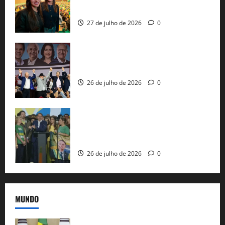
nacional do PL em São Paulo
27 de julho de 2026
0
Com Lula e Alckmin, PT oficializa Haddad
ao governo de SP e nacionaliza disputa
26 de julho de 2026
0
Sem vice, Flávio Bolsonaro oficializa
candidatura sob a sombra de ausências
e as bênçãos de uma IA
26 de julho de 2026
0
MUNDO