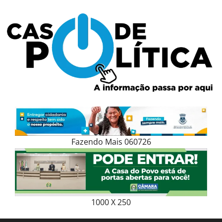
Skip
to
content
Fazendo Mais 060726
1000 X 250