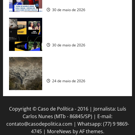
americana
30 de maio de 2026
Governo federal lança plataforma
gratuita de streaming com mais de 550
produções brasileiras
30 de maio de 2026
Mudanças climáticas já atingem 85% da
população brasileira, aponta pesquisa
24 de maio de 2026
Copyright © Caso de Política - 2016 | Jornalista: Luís
Carlos Nunes (MTb - 86845/SP) | E-mail:
contato@casodepolitica.com | Whatsapp: (77) 9 9869-
4745
|
MoreNews
by AF themes.