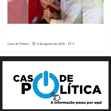
João Felipe tem candidatura oficializada em Salvador
e ganha projeção nacional com “benção” de Lula
Caso de Politica
4 de agosto de 2026
0