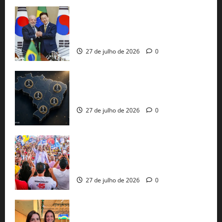
Brasil e Coreia do Sul selam pacto sobre
minerais estratégicos em resposta ao
protecionismo global
27 de julho de 2026
0
51 candidaturas aos governos estaduais
já estão oficializadas
27 de julho de 2026
0
Jerônimo Rodrigues conclui PGP com
30 mil propostas e prepara entrega de
pautas a Lula
27 de julho de 2026
0
Cinthya Marabá e Roberta Roma
representam a Bahia na convenção