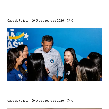
SINPROFE pede audiência pública na Câmara de
Barreiras sobre crise na educação e monitora
compromissos da SEDUC
Caso de Politica
5 de agosto de 2026
0
Barreiras recebe Cinthya Marabá e Zito Barbosa em
dia marcado pelo diálogo e força feminina
Caso de Politica
5 de agosto de 2026
0