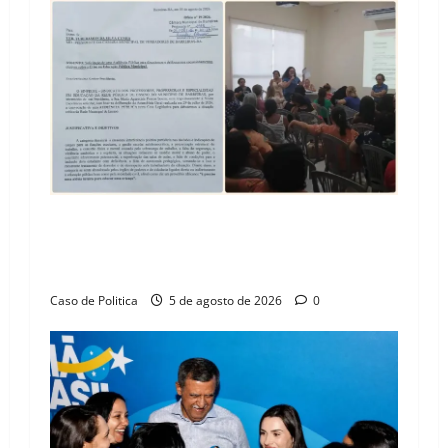
v
i
g
a
t
i
SINPROFE pede audiência pública na Câmara de
o
Barreiras sobre crise na educação e monitora
compromissos da SEDUC
n
Caso de Politica
5 de agosto de 2026
0