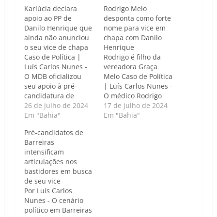
Karlúcia declara
Rodrigo Melo
apoio ao PP de
desponta como forte
Danilo Henrique que
nome para vice em
ainda não anunciou
chapa com Danilo
o seu vice de chapa
Henrique
Caso de Política |
Rodrigo é filho da
Luís Carlos Nunes -
vereadora Graça
O MDB oficializou
Melo Caso de Política
seu apoio à pré-
| Luís Carlos Nunes -
candidatura de
O médico Rodrigo
Danilo Henrique (PP),
26 de julho de 2024
Melo, filiado ao
17 de julho de 2024
para as eleições de
Em "Bahia"
Solidariedade e filho
Em "Bahia"
2024 em Barreiras. A
da vereadora Graça
Pré-candidatos de
confirmação do apoio
Melo, desponta como
Barreiras
foi anunciada por
um dos possíveis
intensificam
Karlúcia Macedo,
nomes para compor
articulações nos
presidente do MDB
a chapa ao lado de
bastidores em busca
Mulher da Bahia, em
Danilo Henrique (PP)
de seu vice
um evento realizado
na corrida eleitoral
Por Luís Carlos
nesta sexta-feira (26).
de Barreiras.
Nunes - O cenário
Karlúcia Macedo…
Rodrigo,…
político em Barreiras