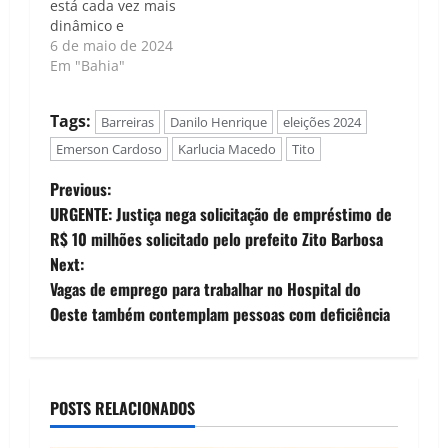
está cada vez mais
dinâmico e
estratégico à medida
6 de maio de 2024
que os pré-
Em "Bahia"
candidatos se
preparam para a
Tags:
Barreiras
Danilo Henrique
eleições 2024
corrida eleitoral.
Com destaque para
Emerson Cardoso
Karlucia Macedo
Tito
nomes como Otoniel
P
Teixeira (UB), Tito
Previous:
(PT), Danilo Henrique
URGENTE: Justiça nega solicitação de empréstimo de
o
(PP), Emerson
R$ 10 milhões solicitado pelo prefeito Zito Barbosa
Cardoso (Avante),
Next:
Comandante Rangel
s
(PL) e Karlúcia
Vagas de emprego para trabalhar no Hospital do
Macedo…
t
Oeste também contemplam pessoas com deficiência
n
a
POSTS RELACIONADOS