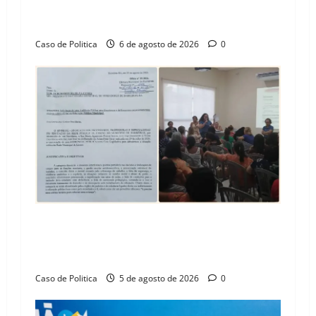
n
Vila Amorim e o legado habitacional em
Barreiras
Caso de Politica
6 de agosto de 2026
0
SINPROFE pede audiência pública na Câmara de
Barreiras sobre crise na educação e monitora
compromissos da SEDUC
Caso de Politica
5 de agosto de 2026
0