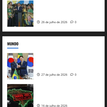
Sem vice, Flávio Bolsonaro oficializa
candidatura sob a sombra de ausências
e as bênçãos de uma IA
26 de julho de 2026
0
MUNDO
Brasil e Coreia do Sul selam pacto sobre
minerais estratégicos em resposta ao
protecionismo global
27 de julho de 2026
0
EUA taxam Brasil em 25%: Pix e
regulação digital motivam “guerra
comercial” de Washington
16 de julho de 2026