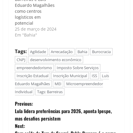
Eduardo Magalhães
como centros
logísticos em
potencial
25 de março de 2024
Em "Bahia"
Tags:
Agilidade
Arrecadação
Bahia
Burocracia
CNPJ
desenvolvimento econômico
empreendedorismo
Imposto Sobre Serviços
Inscrição Estadual
Inscrição Municipal
ISS
Luís
Eduardo Magalhães
MEI
Microempreendedor
Individual
Tags: Barreiras
P
Previous:
Lula lidera preferências para 2026, aponta Ipespe,
o
mas desafios persistem
Next:
s