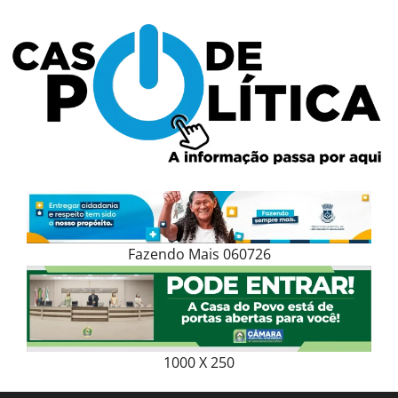
Skip
to
content
Fazendo Mais 060726
1000 X 250