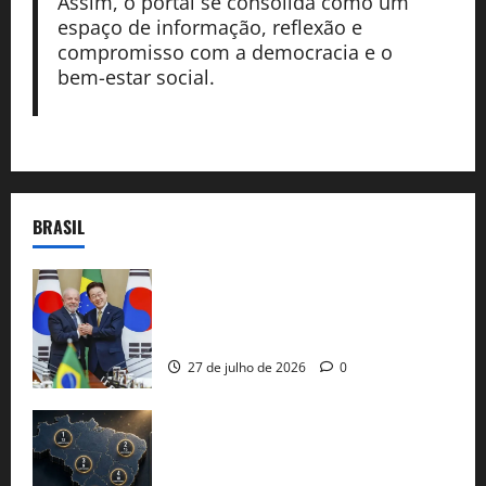
Assim, o portal se consolida como um
espaço de informação, reflexão e
compromisso com a democracia e o
bem-estar social.
BRASIL
Brasil e Coreia do Sul selam pacto sobre
minerais estratégicos em resposta ao
protecionismo global
27 de julho de 2026
0
51 candidaturas aos governos estaduais
já estão oficializadas