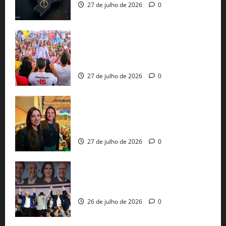
27 de julho de 2026
0
Jerônimo Rodrigues conclui PGP com
30 mil propostas e prepara entrega de
pautas a Lula
27 de julho de 2026
0
Cinthya Marabá e Roberta Roma
representam a Bahia na convenção
nacional do PL em São Paulo
27 de julho de 2026
0
Com Lula e Alckmin, PT oficializa Haddad
ao governo de SP e nacionaliza disputa
26 de julho de 2026
0