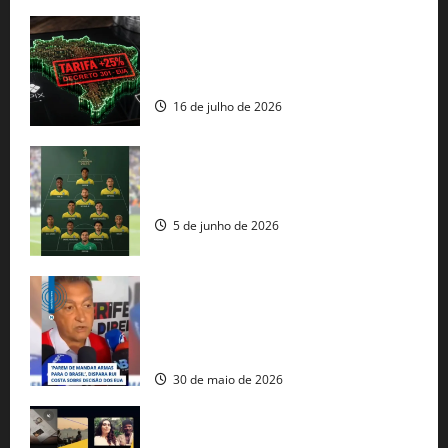
EUA taxam Brasil em 25%: Pix e
regulação digital motivam “guerra
comercial” de Washington
16 de julho de 2026
Veja datas e horários dos jogos da
seleção brasileira na Copa do Mundo
5 de junho de 2026
Rui Costa cobra ação dos EUA contra
tráfico de armas e afirma que 80% dos
fuzis apreendidos no Brasil têm origem
americana
30 de maio de 2026
Governo federal lança plataforma
gratuita de streaming com mais de 550