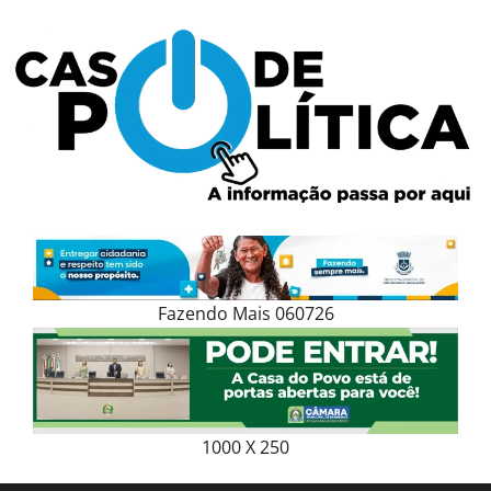
Skip
to
content
Fazendo Mais 060726
1000 X 250