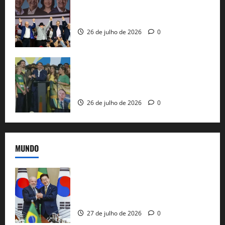
Com Lula e Alckmin, PT oficializa Haddad
ao governo de SP e nacionaliza disputa
26 de julho de 2026
0
Sem vice, Flávio Bolsonaro oficializa
candidatura sob a sombra de ausências
e as bênçãos de uma IA
26 de julho de 2026
0
MUNDO
Brasil e Coreia do Sul selam pacto sobre
minerais estratégicos em resposta ao
protecionismo global
27 de julho de 2026
0