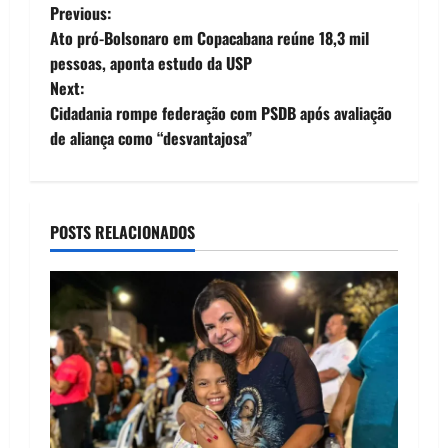
P
Previous:
Ato pró-Bolsonaro em Copacabana reúne 18,3 mil
o
pessoas, aponta estudo da USP
Next:
s
Cidadania rompe federação com PSDB após avaliação
t
de aliança como “desvantajosa”
n
a
POSTS RELACIONADOS
v
i
g
a
t