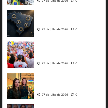
27 de julho de 2026
0
51 candidaturas aos governos estaduais
já estão oficializadas
27 de julho de 2026
0
Jerônimo Rodrigues conclui PGP com
30 mil propostas e prepara entrega de
pautas a Lula
27 de julho de 2026
0
Cinthya Marabá e Roberta Roma
representam a Bahia na convenção
nacional do PL em São Paulo
27 de julho de 2026
0