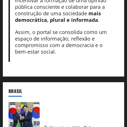
incentivar a formação de uma opinião
pública consciente e colaborar para a
construção de uma sociedade
mais
democrática, plural e informada
.
Assim, o portal se consolida como um
espaço de informação, reflexão e
compromisso com a democracia e o
bem-estar social.
BRASIL
Brasil e Coreia do Sul selam pacto sobre
minerais estratégicos em resposta ao
protecionismo global