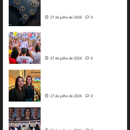
51 candidaturas aos governos estaduais
já estão oficializadas
27 de julho de 2026
0
Jerônimo Rodrigues conclui PGP com
30 mil propostas e prepara entrega de
pautas a Lula
27 de julho de 2026
0
Cinthya Marabá e Roberta Roma
representam a Bahia na convenção
nacional do PL em São Paulo
27 de julho de 2026
0
Com Lula e Alckmin, PT oficializa Haddad
ao governo de SP e nacionaliza disputa