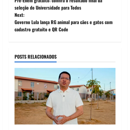
Pré-Enem gratuito: confira o resultado final da
o
seleção do Universidade para Todos
Next:
s
Governo Lula lança RG animal para cães e gatos com
t
cadastro gratuito e QR Code
n
a
POSTS RELACIONADOS
v
i
g
a
t
i