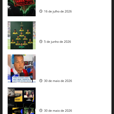
comercial” de Washington
16 de julho de 2026
Veja datas e horários dos jogos da
seleção brasileira na Copa do Mundo
5 de junho de 2026
Rui Costa cobra ação dos EUA contra
tráfico de armas e afirma que 80% dos
fuzis apreendidos no Brasil têm origem
americana
30 de maio de 2026
Governo federal lança plataforma
gratuita de streaming com mais de 550
produções brasileiras
30 de maio de 2026