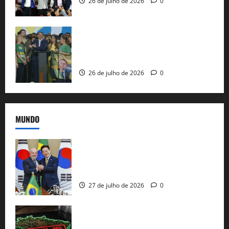
26 de julho de 2026
0
Sem vice, Flávio Bolsonaro oficializa
candidatura sob a sombra de ausências
e as bênçãos de uma IA
26 de julho de 2026
0
MUNDO
Brasil e Coreia do Sul selam pacto sobre
minerais estratégicos em resposta ao
protecionismo global
27 de julho de 2026
0
EUA taxam Brasil em 25%: Pix e
regulação digital motivam “guerra