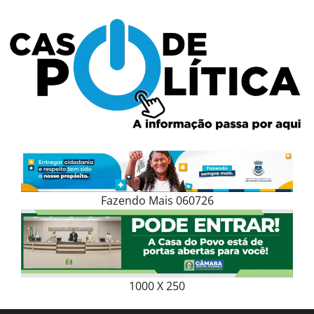
Skip
to
content
Fazendo Mais 060726
1000 X 250