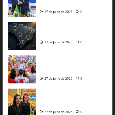
protecionismo global
27 de julho de 2026
0
51 candidaturas aos governos estaduais
já estão oficializadas
27 de julho de 2026
0
Jerônimo Rodrigues conclui PGP com
30 mil propostas e prepara entrega de
pautas a Lula
27 de julho de 2026
0
Cinthya Marabá e Roberta Roma
representam a Bahia na convenção
nacional do PL em São Paulo
27 de julho de 2026
0