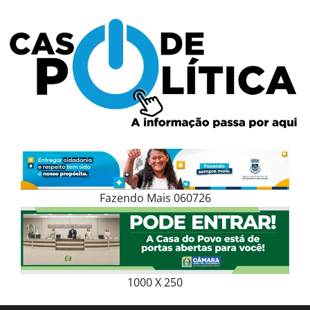
Skip
to
content
Fazendo Mais 060726
1000 X 250