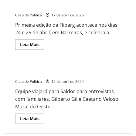
Barreiras se prepara para receber a Feira Literária
Intercultural da Bacia do Rio Grande – Flibarg
Caso de Política
17 de abril de 2025
Primeira edição da Flibarg acontece nos dias
24 e 25 de abril, em Barreiras, e celebra a...
Read
Leia Mais
more
about
Barreiras
se
prepara
Documentário sobre a vida e obra de Alcyvando Luz
para
se encaminha
receber
a
Caso de Politica
19 de abril de 2024
Feira
Literária
Equipe viajará para Saldor para entrevistas
Intercultural
da
com familiares, Gilberto Gil e Caetano Veloso
Bacia
do
Mural do Oeste –...
Rio
Grande
–
Read
Leia Mais
Flibarg
more
about
Documentário
sobre