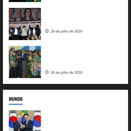
Com Lula e Alckmin, PT oficializa Haddad
ao governo de SP e nacionaliza disputa
26 de julho de 2026
Sem vice, Flávio Bolsonaro oficializa
candidatura sob a sombra de ausências
e as bênçãos de uma IA
26 de julho de 2026
MUNDO
Brasil e Coreia do Sul selam pacto sobre
minerais estratégicos em resposta ao
protecionismo global