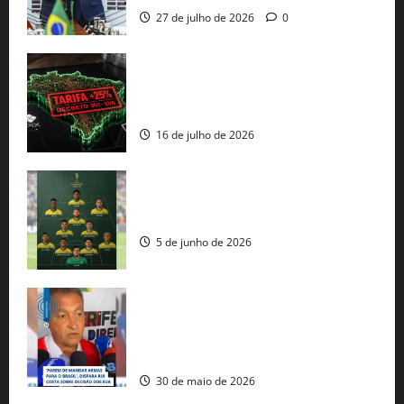
27 de julho de 2026
0
EUA taxam Brasil em 25%: Pix e
regulação digital motivam “guerra
comercial” de Washington
16 de julho de 2026
Veja datas e horários dos jogos da
seleção brasileira na Copa do Mundo
5 de junho de 2026
Rui Costa cobra ação dos EUA contra
tráfico de armas e afirma que 80% dos
fuzis apreendidos no Brasil têm origem
americana
30 de maio de 2026