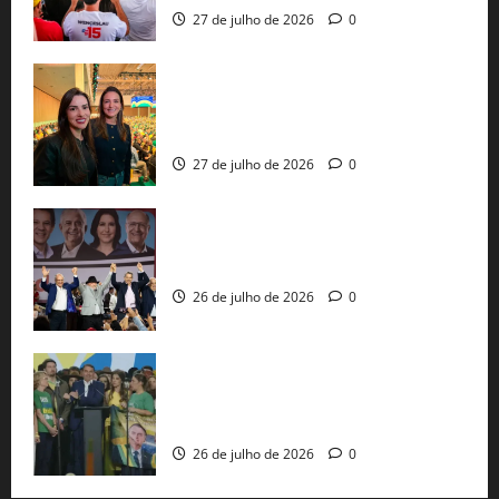
27 de julho de 2026
0
Cinthya Marabá e Roberta Roma
representam a Bahia na convenção
nacional do PL em São Paulo
27 de julho de 2026
0
Com Lula e Alckmin, PT oficializa Haddad
ao governo de SP e nacionaliza disputa
26 de julho de 2026
0
Sem vice, Flávio Bolsonaro oficializa
candidatura sob a sombra de ausências
e as bênçãos de uma IA
26 de julho de 2026
0