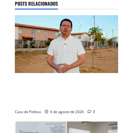
v
POSTS RELACIONADOS
i
g
a
t
i
o
“Uma casa é o começo de uma nova história”:
n
Tito celebra avanço de 500 novas moradias na
Vila Amorim e o legado habitacional em
Barreiras
Caso de Politica
6 de agosto de 2026
0