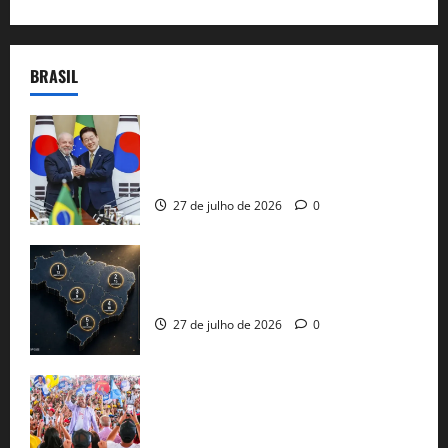
BRASIL
Brasil e Coreia do Sul selam pacto sobre
minerais estratégicos em resposta ao
protecionismo global
27 de julho de 2026
0
51 candidaturas aos governos estaduais
já estão oficializadas
27 de julho de 2026
0
Jerônimo Rodrigues conclui PGP com
30 mil propostas e prepara entrega de
pautas a Lula