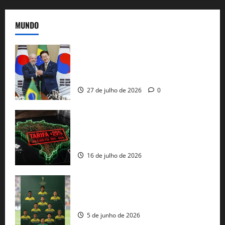
MUNDO
Brasil e Coreia do Sul selam pacto sobre
minerais estratégicos em resposta ao
protecionismo global
27 de julho de 2026
0
EUA taxam Brasil em 25%: Pix e
regulação digital motivam “guerra
comercial” de Washington
16 de julho de 2026
Veja datas e horários dos jogos da
seleção brasileira na Copa do Mundo
5 de junho de 2026