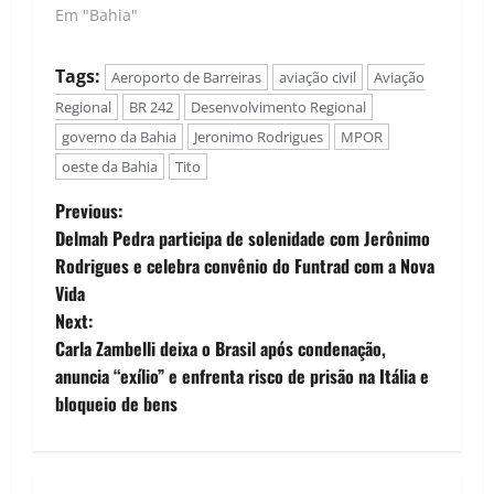
Em "Bahia"
Tags:
Aeroporto de Barreiras
aviação civil
Aviação
Regional
BR 242
Desenvolvimento Regional
governo da Bahia
Jeronimo Rodrigues
MPOR
oeste da Bahia
Tito
P
Previous:
Delmah Pedra participa de solenidade com Jerônimo
o
Rodrigues e celebra convênio do Funtrad com a Nova
Vida
s
Next:
t
Carla Zambelli deixa o Brasil após condenação,
anuncia “exílio” e enfrenta risco de prisão na Itália e
n
bloqueio de bens
a