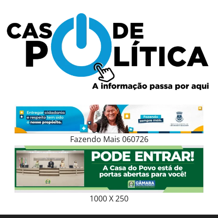
Skip
to
content
Fazendo Mais 060726
1000 X 250