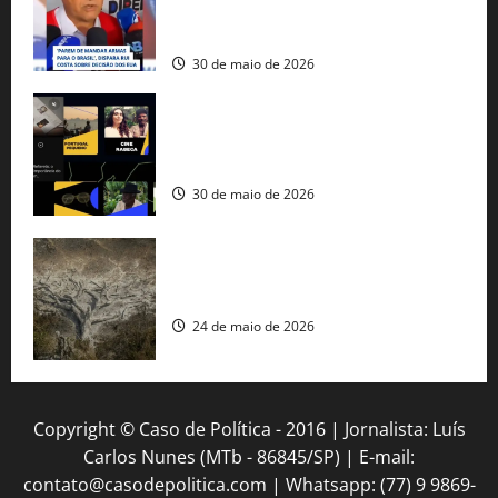
fuzis apreendidos no Brasil têm origem
americana
30 de maio de 2026
Governo federal lança plataforma
gratuita de streaming com mais de 550
produções brasileiras
30 de maio de 2026
Mudanças climáticas já atingem 85% da
população brasileira, aponta pesquisa
24 de maio de 2026
Copyright © Caso de Política - 2016 | Jornalista: Luís
Carlos Nunes (MTb - 86845/SP) | E-mail:
contato@casodepolitica.com | Whatsapp: (77) 9 9869-