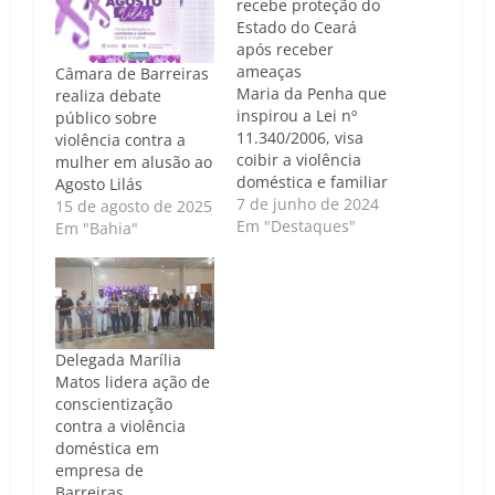
recebe proteção do
Estado do Ceará
após receber
ameaças
Câmara de Barreiras
Maria da Penha que
realiza debate
inspirou a Lei nº
público sobre
11.340/2006, visa
violência contra a
coibir a violência
mulher em alusão ao
doméstica e familiar
Agosto Lilás
contra a mulher Caso
7 de junho de 2024
15 de agosto de 2025
de Política | Luís
Em "Destaques"
Em "Bahia"
Carlos Nunes - O
Governo do Ceará
anunciou nesta
sexta-feira (7) a
inclusão da ativista
Maria da Penha no
Delegada Marília
Programa de
Matos lidera ação de
Proteção aos
conscientização
Defensores de
contra a violência
Direitos…
doméstica em
empresa de
Barreiras