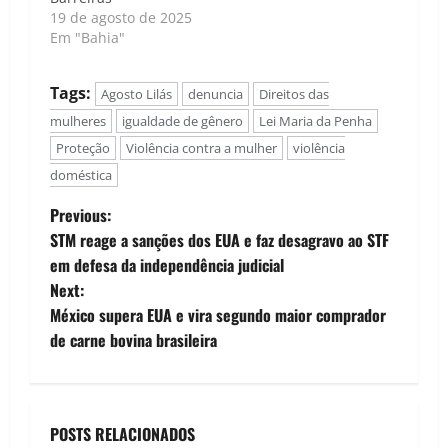
19 de agosto de 2025
Em "Bahia"
Tags:
Agosto Lilás
denuncia
Direitos das
mulheres
igualdade de gênero
Lei Maria da Penha
Proteção
Violência contra a mulher
violência
doméstica
P
Previous:
STM reage a sanções dos EUA e faz desagravo ao STF
o
em defesa da independência judicial
Next:
s
México supera EUA e vira segundo maior comprador
t
de carne bovina brasileira
n
a
POSTS RELACIONADOS