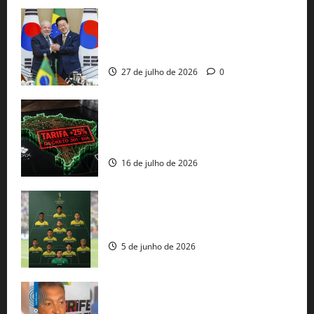
Brasil e Coreia do Sul selam pacto sobre
minerais estratégicos em resposta ao
protecionismo global
27 de julho de 2026
0
EUA taxam Brasil em 25%: Pix e
regulação digital motivam “guerra
comercial” de Washington
16 de julho de 2026
Veja datas e horários dos jogos da
seleção brasileira na Copa do Mundo
5 de junho de 2026
Rui Costa cobra ação dos EUA contra
tráfico de armas e afirma que 80% dos