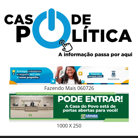
Skip
to
content
Fazendo Mais 060726
1000 X 250