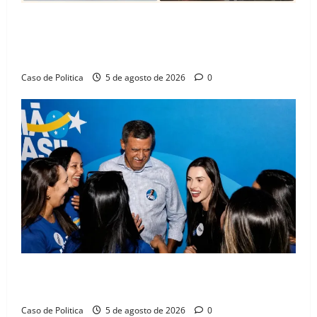
SINPROFE pede audiência pública na Câmara de
Barreiras sobre crise na educação e monitora
compromissos da SEDUC
Caso de Politica
5 de agosto de 2026
0
Barreiras recebe Cinthya Marabá e Zito Barbosa em
dia marcado pelo diálogo e força feminina
Caso de Politica
5 de agosto de 2026
0