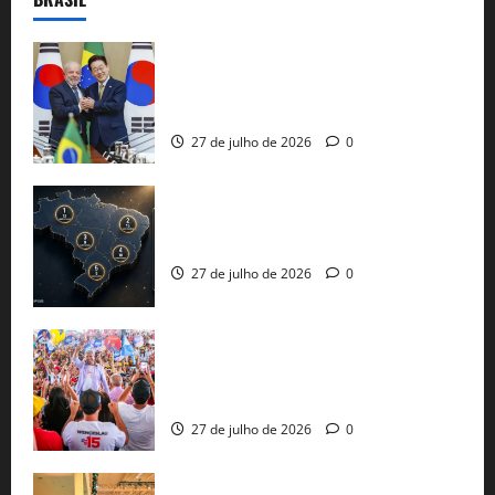
Brasil e Coreia do Sul selam pacto sobre
minerais estratégicos em resposta ao
protecionismo global
27 de julho de 2026
0
51 candidaturas aos governos estaduais
já estão oficializadas
27 de julho de 2026
0
Jerônimo Rodrigues conclui PGP com
30 mil propostas e prepara entrega de
pautas a Lula
27 de julho de 2026
0