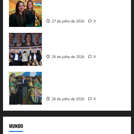
Cinthya Marabá e Roberta Roma
representam a Bahia na convenção
nacional do PL em São Paulo
27 de julho de 2026
0
Com Lula e Alckmin, PT oficializa Haddad
ao governo de SP e nacionaliza disputa
26 de julho de 2026
0
Sem vice, Flávio Bolsonaro oficializa
candidatura sob a sombra de ausências
e as bênçãos de uma IA
26 de julho de 2026
0
MUNDO