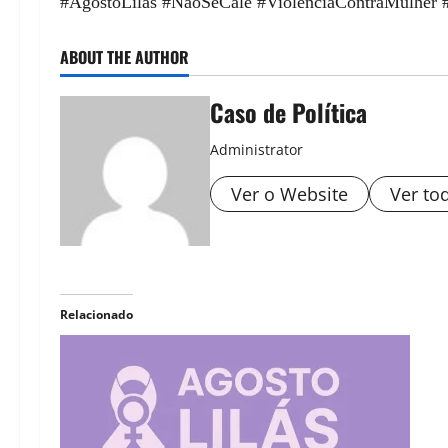
#AgostoLilás #NaoSeCale #ViolenciaContraMulher 
ABOUT THE AUTHOR
Caso de Política
Administrator
Ver o Website
Ver to
Relacionado