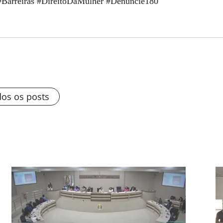
#Barreiras #DireitoDaMulher #Denuncie180
dos os posts