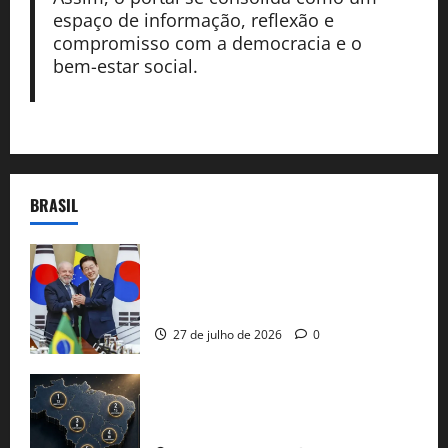
espaço de informação, reflexão e
compromisso com a democracia e o
bem-estar social.
BRASIL
Brasil e Coreia do Sul selam pacto sobre
minerais estratégicos em resposta ao
protecionismo global
27 de julho de 2026
0
51 candidaturas aos governos estaduais
já estão oficializadas