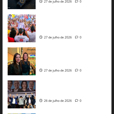
27 de julho de 2026
0
Jerônimo Rodrigues conclui PGP com
30 mil propostas e prepara entrega de
pautas a Lula
27 de julho de 2026
0
Cinthya Marabá e Roberta Roma
representam a Bahia na convenção
nacional do PL em São Paulo
27 de julho de 2026
0
Com Lula e Alckmin, PT oficializa Haddad
ao governo de SP e nacionaliza disputa
26 de julho de 2026
0