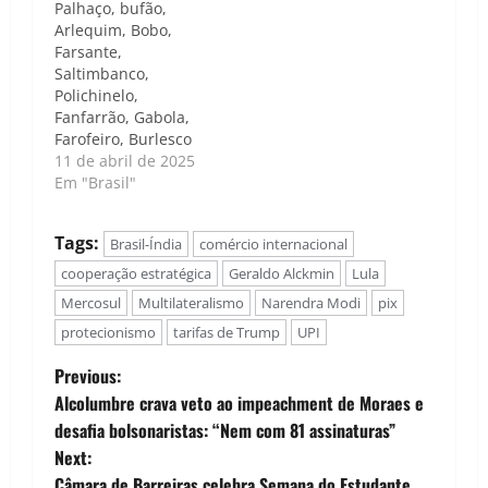
Palhaço, bufão,
Arlequim, Bobo,
Farsante,
Saltimbanco,
Polichinelo,
Fanfarrão, Gabola,
Farofeiro, Burlesco
11 de abril de 2025
Em "Brasil"
Tags:
Brasil-Índia
comércio internacional
cooperação estratégica
Geraldo Alckmin
Lula
Mercosul
Multilateralismo
Narendra Modi
pix
protecionismo
tarifas de Trump
UPI
P
Previous:
Alcolumbre crava veto ao impeachment de Moraes e
o
desafia bolsonaristas: “Nem com 81 assinaturas”
Next:
s
Câmara de Barreiras celebra Semana do Estudante