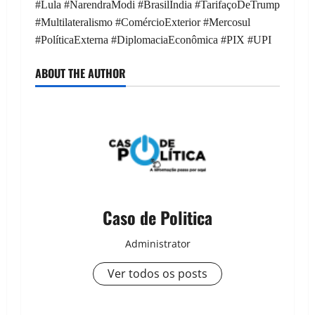
#Lula #NarendraModi #BrasilIndia #TarifaçoDeTrump
#Multilateralismo #ComércioExterior #Mercosul
#PolíticaExterna #DiplomaciaEconômica #PIX #UPI
ABOUT THE AUTHOR
Caso de Politica
Administrator
Ver todos os posts