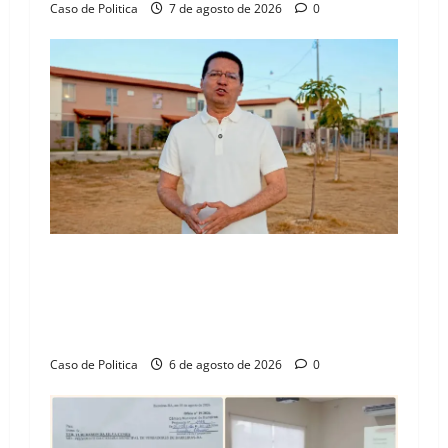
n
Caso de Politica
7 de agosto de 2026
0
“Uma casa é o começo de uma nova história”:
Tito celebra avanço de 500 novas moradias na
Vila Amorim e o legado habitacional em
Barreiras
Caso de Politica
6 de agosto de 2026
0