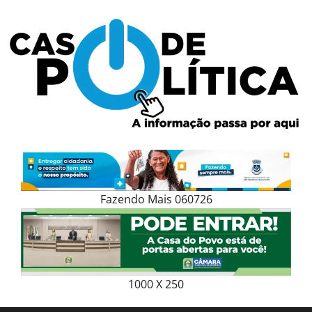
Skip
to
content
Fazendo Mais 060726
1000 X 250