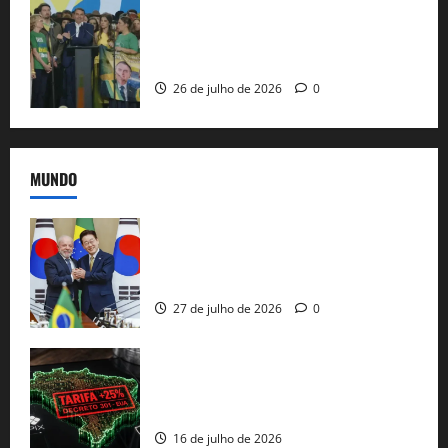
Sem vice, Flávio Bolsonaro oficializa
candidatura sob a sombra de ausências
e as bênçãos de uma IA
26 de julho de 2026
0
MUNDO
Brasil e Coreia do Sul selam pacto sobre
minerais estratégicos em resposta ao
protecionismo global
27 de julho de 2026
0
EUA taxam Brasil em 25%: Pix e
regulação digital motivam “guerra
comercial” de Washington
16 de julho de 2026