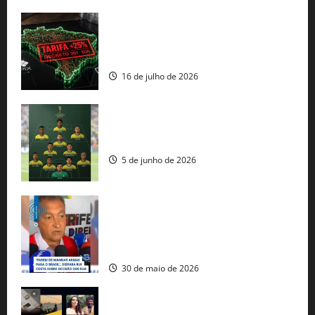
EUA taxam Brasil em 25%: Pix e
regulação digital motivam “guerra
comercial” de Washington
16 de julho de 2026
Veja datas e horários dos jogos da
seleção brasileira na Copa do Mundo
5 de junho de 2026
Rui Costa cobra ação dos EUA contra
tráfico de armas e afirma que 80% dos
fuzis apreendidos no Brasil têm origem
americana
30 de maio de 2026
Governo federal lança plataforma