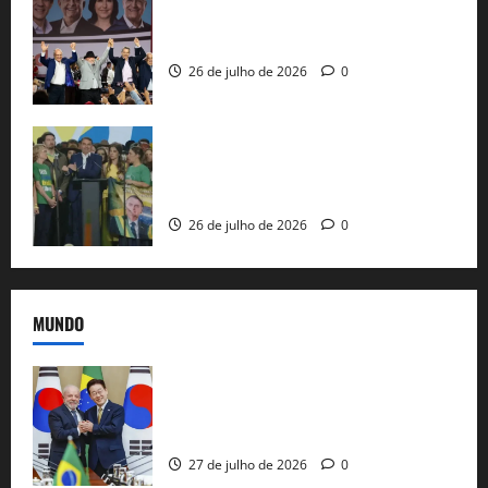
Com Lula e Alckmin, PT oficializa Haddad
ao governo de SP e nacionaliza disputa
26 de julho de 2026
0
Sem vice, Flávio Bolsonaro oficializa
candidatura sob a sombra de ausências
e as bênçãos de uma IA
26 de julho de 2026
0
MUNDO
Brasil e Coreia do Sul selam pacto sobre
minerais estratégicos em resposta ao
protecionismo global
27 de julho de 2026
0