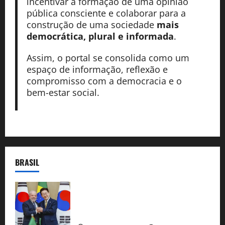
incentivar a formação de uma opinião
pública consciente e colaborar para a
construção de uma sociedade
mais
democrática, plural e informada
.
Assim, o portal se consolida como um
espaço de informação, reflexão e
compromisso com a democracia e o
bem-estar social.
BRASIL
Brasil e Coreia do Sul selam pacto sobre
minerais estratégicos em resposta ao
protecionismo global