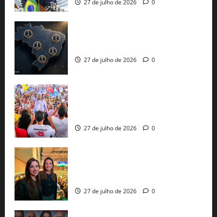
27 de julho de 2026
0
51 candidaturas aos governos estaduais
já estão oficializadas
27 de julho de 2026
0
Jerônimo Rodrigues conclui PGP com
30 mil propostas e prepara entrega de
pautas a Lula
27 de julho de 2026
0
Cinthya Marabá e Roberta Roma
representam a Bahia na convenção
nacional do PL em São Paulo
27 de julho de 2026
0