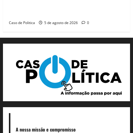
Barreiras recebe Cinthya Marabá e Zito Barbosa em
dia marcado pelo diálogo e força feminina
Caso de Politica
5 de agosto de 2026
0
A nossa missão
e compromisso