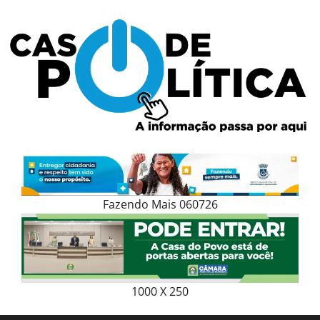
Skip
to
content
Fazendo Mais 060726
1000 X 250