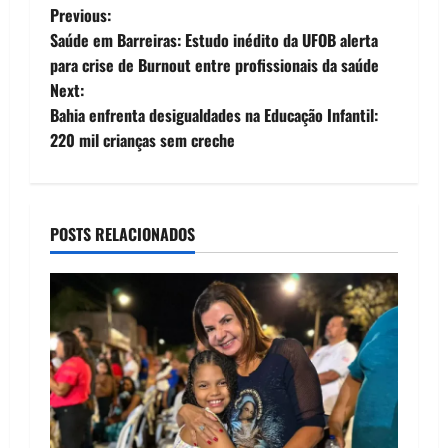
P
Previous:
Saúde em Barreiras: Estudo inédito da UFOB alerta
o
para crise de Burnout entre profissionais da saúde
Next:
s
Bahia enfrenta desigualdades na Educação Infantil:
t
220 mil crianças sem creche
n
a
POSTS RELACIONADOS
v
i
g
a
t