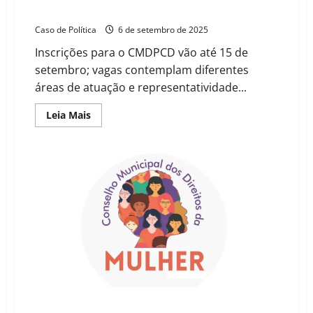
Deficiência com seis vagas para sociedade civil
Caso de Política
6 de setembro de 2025
Inscrições para o CMDPCD vão até 15 de
setembro; vagas contemplam diferentes
áreas de atuação e representatividade...
Read
Leia Mais
more
about
Barreiras
abre
eleição
para
Conselho
da
Pessoa
com
Deficiência
com
seis
vagas
para
sociedade
civil
Inscrições prorrogadas para a eleição do Conselho