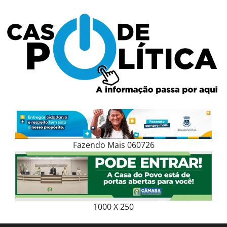
Skip
to
content
Fazendo Mais 060726
1000 X 250