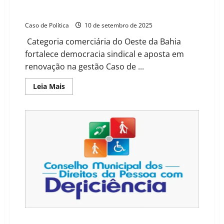
Eleições do SINDCOB: Chapa União e Força é eleita
com 99% dos votos válidos
Caso de Política
10 de setembro de 2025
Categoria comerciária do Oeste da Bahia
fortalece democracia sindical e aposta em
renovação na gestão Caso de ...
Read
Leia Mais
more
about
Eleições
do
SINDCOB:
Chapa
União
e
Força
é
eleita
com
99%
dos
votos
válidos
Barreiras abre eleição para Conselho da Pessoa com