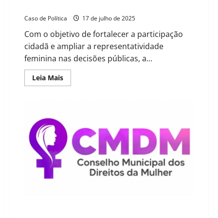
Municipal dos Direitos da Mulher de Barreiras
Caso de Política
17 de julho de 2025
Com o objetivo de fortalecer a participação
cidadã e ampliar a representatividade
feminina nas decisões públicas, a...
Read
Leia Mais
more
about
Inscrições
prorrogadas
para
a
eleição
do
Conselho
Municipal
dos
Direitos
da
Mulher
de
Barreiras
Barreiras abre inscrições para eleição do Conselho