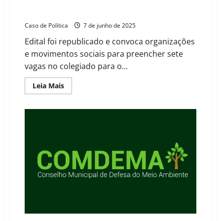
dos Direitos da Mulher; inscrições vão até 13 de
junho
Caso de Política
7 de junho de 2025
Edital foi republicado e convoca organizações
e movimentos sociais para preencher sete
vagas no colegiado para o...
Read
Leia Mais
more
about
Barreiras
abre
inscrições
para
eleição
do
Conselho
dos
Direitos
da
Mulher;
inscrições
vão
até
13
de
junho