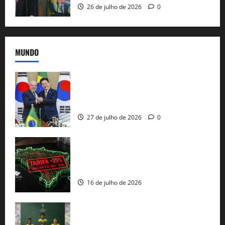
26 de julho de 2026
0
MUNDO
Brasil e Coreia do Sul selam pacto sobre
minerais estratégicos em resposta ao
protecionismo global
27 de julho de 2026
0
EUA taxam Brasil em 25%: Pix e
regulação digital motivam “guerra
comercial” de Washington
16 de julho de 2026
Veja datas e horários dos jogos da