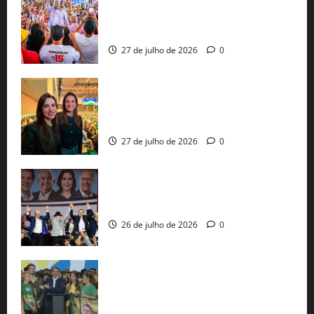
Jerônimo Rodrigues conclui PGP com
30 mil propostas e prepara entrega de
pautas a Lula
27 de julho de 2026
0
Cinthya Marabá e Roberta Roma
representam a Bahia na convenção
nacional do PL em São Paulo
27 de julho de 2026
0
Com Lula e Alckmin, PT oficializa Haddad
ao governo de SP e nacionaliza disputa
26 de julho de 2026
0
Sem vice, Flávio Bolsonaro oficializa
candidatura sob a sombra de ausências
e as bênçãos de uma IA