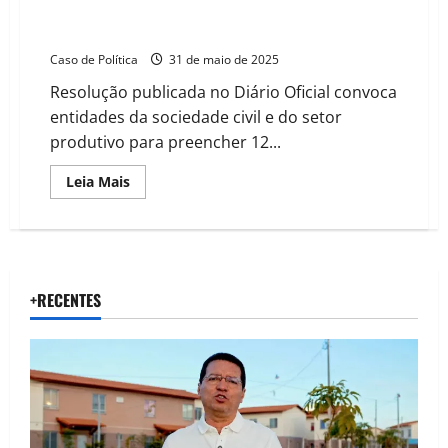
COMDEMA Barreiras abre inscrições para eleição de
novos conselheiros
Caso de Política
31 de maio de 2025
Resolução publicada no Diário Oficial convoca
entidades da sociedade civil e do setor
produtivo para preencher 12...
Read
Leia Mais
more
about
COMDEMA
Barreiras
abre
inscrições
para
eleição
+RECENTES
de
novos
conselheiros