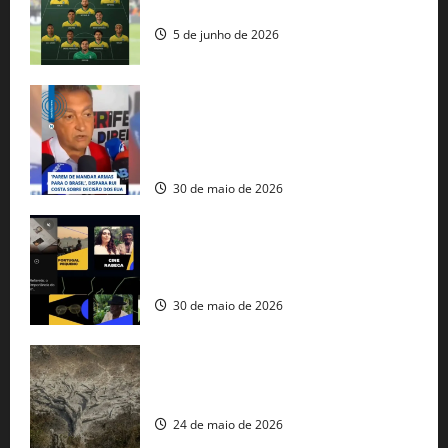
seleção brasileira na Copa do Mundo
5 de junho de 2026
Rui Costa cobra ação dos EUA contra
tráfico de armas e afirma que 80% dos
fuzis apreendidos no Brasil têm origem
americana
30 de maio de 2026
Governo federal lança plataforma
gratuita de streaming com mais de 550
produções brasileiras
30 de maio de 2026
Mudanças climáticas já atingem 85% da
população brasileira, aponta pesquisa
24 de maio de 2026