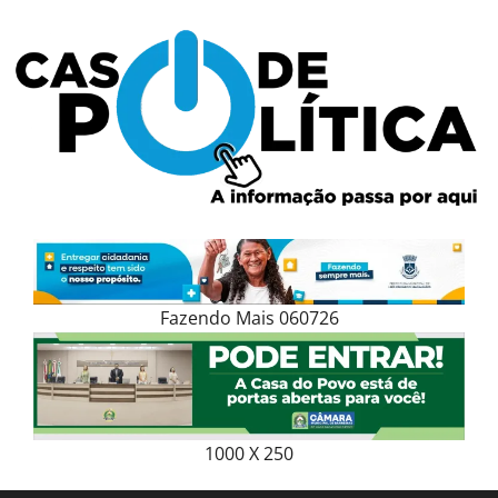
Skip
to
content
Fazendo Mais 060726
1000 X 250