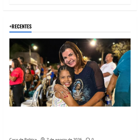
+RECENTES
Drª. Graça celebra fé no Riachinho e reafirma
aliança com Danilo Henrique e Antônio Henrique
Júnior
Caso de Politica
7 de agosto de 2026
0