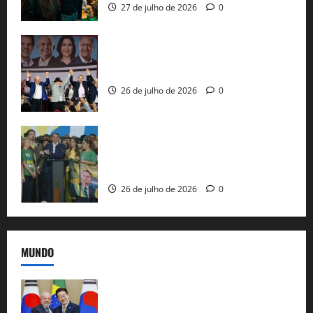
27 de julho de 2026
0
Com Lula e Alckmin, PT oficializa Haddad
ao governo de SP e nacionaliza disputa
26 de julho de 2026
0
Sem vice, Flávio Bolsonaro oficializa
candidatura sob a sombra de ausências
e as bênçãos de uma IA
26 de julho de 2026
0
MUNDO
Brasil e Coreia do Sul selam pacto sobre
minerais estratégicos em resposta ao