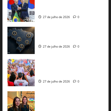
minerais estratégicos em resposta ao
protecionismo global
27 de julho de 2026
0
51 candidaturas aos governos estaduais
já estão oficializadas
27 de julho de 2026
0
Jerônimo Rodrigues conclui PGP com
30 mil propostas e prepara entrega de
pautas a Lula
27 de julho de 2026
0
Cinthya Marabá e Roberta Roma
representam a Bahia na convenção
nacional do PL em São Paulo