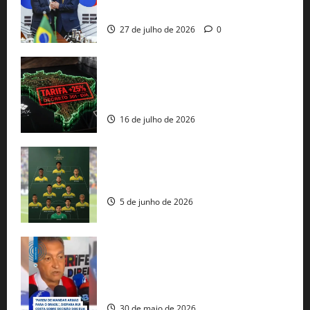
protecionismo global
27 de julho de 2026
0
EUA taxam Brasil em 25%: Pix e
regulação digital motivam “guerra
comercial” de Washington
16 de julho de 2026
Veja datas e horários dos jogos da
seleção brasileira na Copa do Mundo
5 de junho de 2026
Rui Costa cobra ação dos EUA contra
tráfico de armas e afirma que 80% dos
fuzis apreendidos no Brasil têm origem
americana
30 de maio de 2026