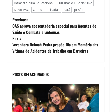
Infraestrutura Educacional
Luiz Inácio Lula da Silva
Novo PAC
Obras Paralisadas
Pará
prisão
P
Previous:
CAS aprova aposentadoria especial para Agentes de
o
Saúde e Combate a Endemias
Next:
s
Vereadora Delmah Pedra propõe Dia em Memória das
t
Vítimas de Acidentes de Trabalho em Barreiras
n
a
POSTS RELACIONADOS
v
i
g