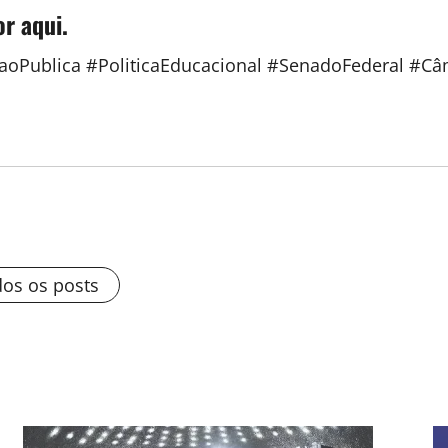
or aqui.
oPublica #PoliticaEducacional #SenadoFederal #C
dos os posts