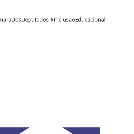
âmaraDosDeputados #InclusaoEducacional