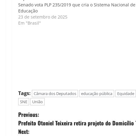
Senado vota PLP 235/2019 que cria o Sistema Nacional de
Educação
23 de setembro de 2025
Em "Brasil"
Tags:
Câmara dos Deputados
educação pública
Equidade
SNE
União
P
Previous:
Prefeito Otoniel Teixeira retira projeto do Domicíli
o
Next: