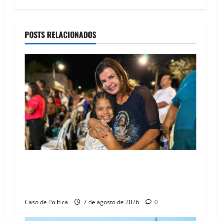
a
v
POSTS RELACIONADOS
i
g
a
t
i
o
Drª. Graça celebra fé no Riachinho e reafirma
n
aliança com Danilo Henrique e Antônio
Henrique Júnior
Caso de Politica
7 de agosto de 2026
0