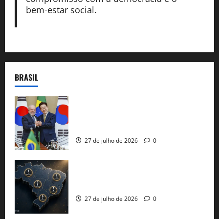
bem-estar social.
BRASIL
Brasil e Coreia do Sul selam pacto sobre
minerais estratégicos em resposta ao
protecionismo global
27 de julho de 2026
0
51 candidaturas aos governos estaduais
já estão oficializadas
27 de julho de 2026
0