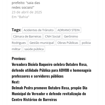
prefeito: “saia das
redes sociais!”
23 de abril de 2025
Em "Bahia"
Tags:
Acidentes de Trânsito
ADRIANO STEIN
Câmara de Barreiras
CNH Social
Gerônimo
Rodrigues
Gestão municipal
Obras Públicas
polícia
militar
saúde pública
P
Previous:
Vereadora Dicíola Baqueiro celebra Outubro Rosa,
o
defende utilidade Pública para ADVOB e homenageia
professores e servidores públicos
s
Next:
t
Delmah Pedra promove Outubro Rosa, propõe Dia
Municipal do Vereador e defende revitalização do
n
Centro Histórico de Barreiras