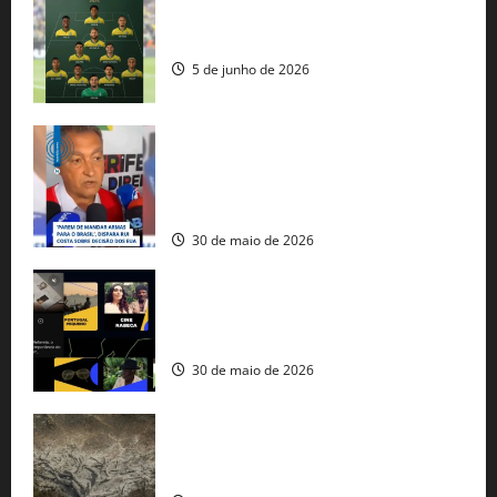
Veja datas e horários dos jogos da
seleção brasileira na Copa do Mundo
5 de junho de 2026
Rui Costa cobra ação dos EUA contra
tráfico de armas e afirma que 80% dos
fuzis apreendidos no Brasil têm origem
americana
30 de maio de 2026
Governo federal lança plataforma
gratuita de streaming com mais de 550
produções brasileiras
30 de maio de 2026
Mudanças climáticas já atingem 85% da
população brasileira, aponta pesquisa