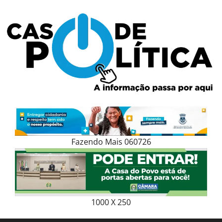
Skip
to
content
Fazendo Mais 060726
1000 X 250