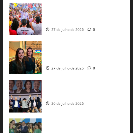
Jerônimo Rodrigues conclui PGP com
30 mil propostas e prepara entrega de
pautas a Lula
27 de julho de 2026
0
Cinthya Marabá e Roberta Roma
representam a Bahia na convenção
nacional do PL em São Paulo
27 de julho de 2026
0
Com Lula e Alckmin, PT oficializa Haddad
ao governo de SP e nacionaliza disputa
26 de julho de 2026
Sem vice, Flávio Bolsonaro oficializa
candidatura sob a sombra de ausências