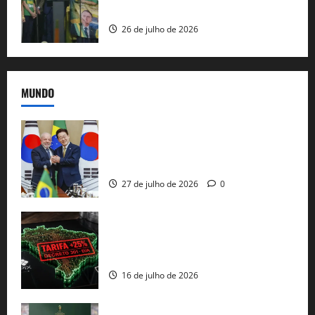
e as bênçãos de uma IA
26 de julho de 2026
MUNDO
Brasil e Coreia do Sul selam pacto sobre
minerais estratégicos em resposta ao
protecionismo global
27 de julho de 2026
0
EUA taxam Brasil em 25%: Pix e
regulação digital motivam “guerra
comercial” de Washington
16 de julho de 2026