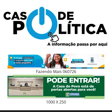
Skip
to
content
Fazendo Mais 060726
1000 X 250