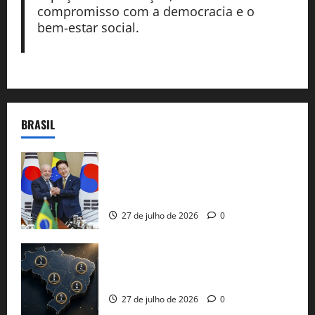
compromisso com a democracia e o
bem-estar social.
BRASIL
Brasil e Coreia do Sul selam pacto sobre
minerais estratégicos em resposta ao
protecionismo global
27 de julho de 2026
0
51 candidaturas aos governos estaduais
já estão oficializadas
27 de julho de 2026
0