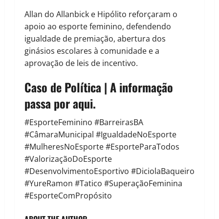
Allan do Allanbick e Hipólito reforçaram o
apoio ao esporte feminino, defendendo
igualdade de premiação, abertura dos
ginásios escolares à comunidade e a
aprovação de leis de incentivo.
Caso de Política | A informação
passa por aqui.
#EsporteFeminino #BarreirasBA
#CâmaraMunicipal #IgualdadeNoEsporte
#MulheresNoEsporte #EsporteParaTodos
#ValorizaçãoDoEsporte
#DesenvolvimentoEsportivo #DiciolaBaqueiro
#YureRamon #Tatico #SuperaçãoFeminina
#EsporteComPropósito
ABOUT THE AUTHOR