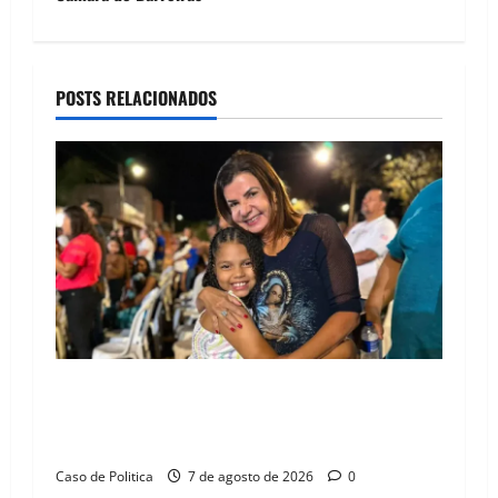
a
v
POSTS RELACIONADOS
i
g
a
t
i
o
Drª. Graça celebra fé no Riachinho e reafirma
n
aliança com Danilo Henrique e Antônio
Henrique Júnior
Caso de Politica
7 de agosto de 2026
0