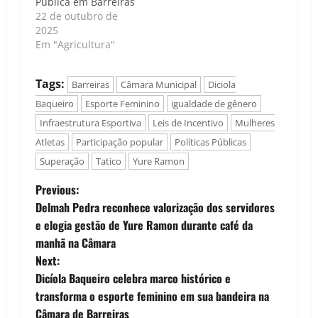
Pública em Barreiras
22 de outubro de
2025
Em "Agricultura"
Tags:
Barreiras
Câmara Municipal
Diciola
Baqueiro
Esporte Feminino
igualdade de gênero
Infraestrutura Esportiva
Leis de Incentivo
Mulheres
Atletas
Participação popular
Políticas Públicas
Superação
Tatico
Yure Ramon
P
Previous:
Delmah Pedra reconhece valorização dos servidores
o
e elogia gestão de Yure Ramon durante café da
manhã na Câmara
s
Next:
t
Dicíola Baqueiro celebra marco histórico e
transforma o esporte feminino em sua bandeira na
n
Câmara de Barreiras