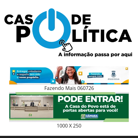
Skip
to
content
Fazendo Mais 060726
1000 X 250