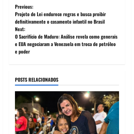
P
Previous:
Projeto de Lei endurece regras e busca proibir
o
definitivamente o casamento infantil no Brasil
Next:
s
O Sacrifício de Maduro: Análise revela como generais
t
e EUA negociaram a Venezuela em troca de petróleo
e poder
n
a
POSTS RELACIONADOS
v
i
g
a