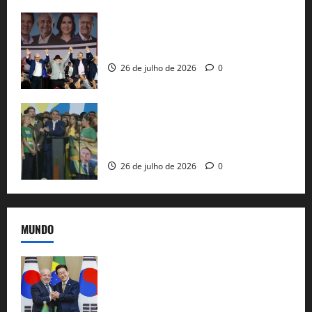
Com Lula e Alckmin, PT oficializa Haddad
ao governo de SP e nacionaliza disputa
26 de julho de 2026
0
Sem vice, Flávio Bolsonaro oficializa
candidatura sob a sombra de ausências
e as bênçãos de uma IA
26 de julho de 2026
0
MUNDO
Brasil e Coreia do Sul selam pacto sobre
minerais estratégicos em resposta ao
protecionismo global