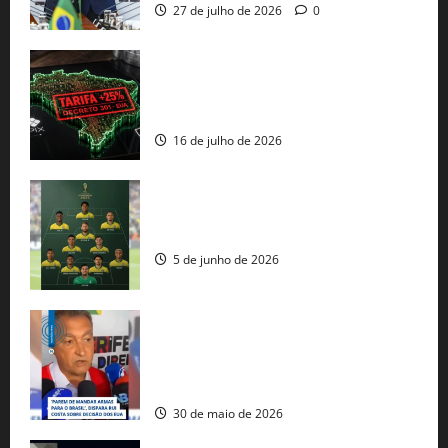
27 de julho de 2026
0
EUA taxam Brasil em 25%: Pix e
regulação digital motivam “guerra
comercial” de Washington
16 de julho de 2026
Veja datas e horários dos jogos da
seleção brasileira na Copa do Mundo
5 de junho de 2026
Rui Costa cobra ação dos EUA contra
tráfico de armas e afirma que 80% dos
fuzis apreendidos no Brasil têm origem
americana
30 de maio de 2026