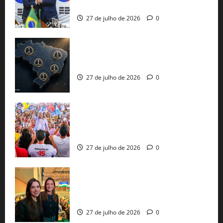
protecionismo global
27 de julho de 2026
0
51 candidaturas aos governos estaduais
já estão oficializadas
27 de julho de 2026
0
Jerônimo Rodrigues conclui PGP com
30 mil propostas e prepara entrega de
pautas a Lula
27 de julho de 2026
0
Cinthya Marabá e Roberta Roma
representam a Bahia na convenção
nacional do PL em São Paulo
27 de julho de 2026
0