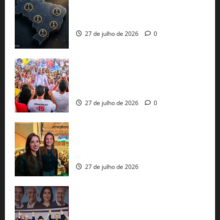
51 candidaturas aos governos estaduais
já estão oficializadas
27 de julho de 2026
0
Jerônimo Rodrigues conclui PGP com
30 mil propostas e prepara entrega de
pautas a Lula
27 de julho de 2026
0
Cinthya Marabá e Roberta Roma
representam a Bahia na convenção
nacional do PL em São Paulo
27 de julho de 2026
Com Lula e Alckmin, PT oficializa Haddad
ao governo de SP e nacionaliza disputa