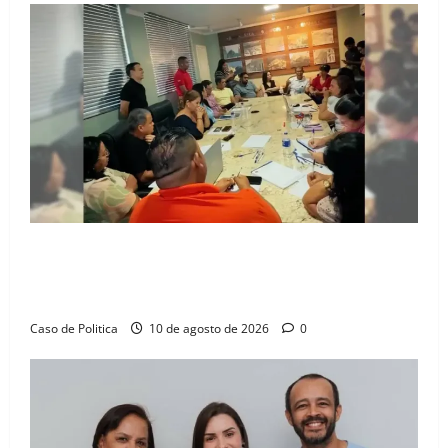
subsídio
ao
transporte
público
Otoniel Teixeira rompe o isolamento e encara
embate institucional em manhã de alta tensão na
Câmara de Barreiras
Caso de Politica
10 de agosto de 2026
0