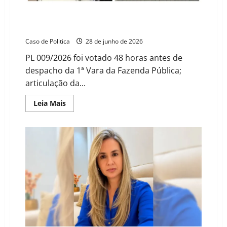
blindagem
da
saúde
Aprovação de superávit em Barreiras expõe
e
desinformação sobre suposta “imposição judicial”
transparência
digital
Caso de Politica
28 de junho de 2026
em
Barreiras
PL 009/2026 foi votado 48 horas antes de
despacho da 1ª Vara da Fazenda Pública;
articulação da...
Read
Leia Mais
more
about
Aprovação
de
superávit
em
Barreiras
expõe
desinformação
sobre
suposta
“imposição
judicial”