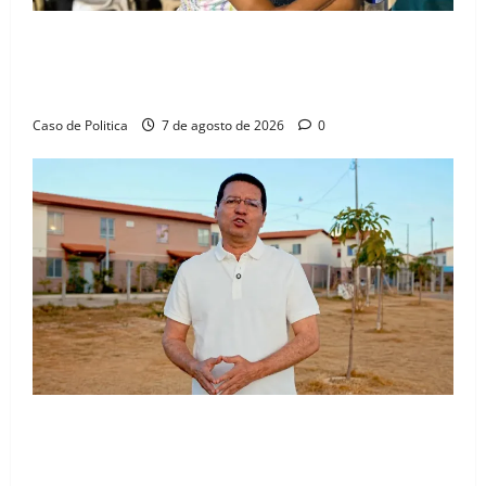
Drª. Graça celebra fé no Riachinho e reafirma
aliança com Danilo Henrique e Antônio Henrique
Júnior
Caso de Politica
7 de agosto de 2026
0
“Uma casa é o começo de uma nova história”: Tito
celebra avanço de 500 novas moradias na Vila
Amorim e o legado habitacional em Barreiras