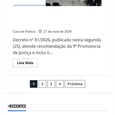
Pressionada pela Câmara e MP, Prefeitura de
Barreiras cria grupo para analisar subsídio ao
transporte público
Caso de Politica
27 de maio de 2026
Decreto nº 81/2026, publicado nesta segunda
(25), atende recomendação da 9ª Promotoria
de Justiça e inclui o...
Read
Leia Mais
more
about
Pressionada
pela
Câmara
Paginação
1
2
3
4
Próxima
e
MP,
Prefeitura
de
de
Barreiras
cria
posts
+RECENTES
grupo
para
analisar