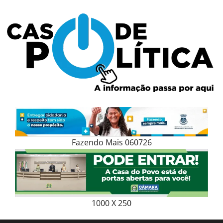
Skip
to
content
Fazendo Mais 060726
1000 X 250