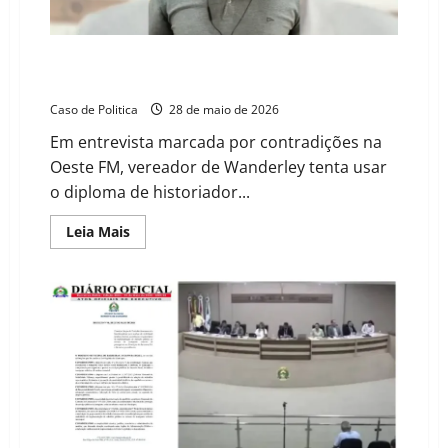
invadiu
delegacia
e
aliados
tentam
Cinismo e Preconceito: Geremias é desmascarado
abafar
por histórico de racismo e repúdio institucional
o
caso
Caso de Politica
28 de maio de 2026
Em entrevista marcada por contradições na
Oeste FM, vereador de Wanderley tenta usar
o diploma de historiador...
Read
Leia Mais
more
about
Cinismo
e
Preconceito:
Geremias
é
desmascarado
por
histórico
de
racismo
e
repúdio
institucional