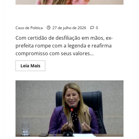
na
Câmara
de
Sem partido, Mara Rios oficializa saída do PT e foca
Barreiras
na sucessão de Muquém do São Francisco
Caso de Politica
27 de julho de 2026
0
Com certidão de desfiliação em mãos, ex-
prefeita rompe com a legenda e reafirma
compromisso com seus valores...
Read
Leia Mais
more
about
Sem
partido,
Mara
Rios
oficializa
saída
do
PT
e
foca
na
sucessão
de
Muquém