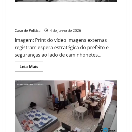
da
prefeitura”
Tocaia e Farsa: Vídeos desmentem Walter Mariano e
provam que prefeito armou emboscada antes de
agredir vereador
Caso de Politica
4 de junho de 2026
Imagem: Print do vídeo Imagens externas
registram espera estratégica do prefeito e
seguranças ao lado de caminhonetes...
Read
Leia Mais
more
about
Tocaia
e
Farsa:
Vídeos
desmentem
Walter
Mariano
e
provam
que
prefeito
armou
emboscada