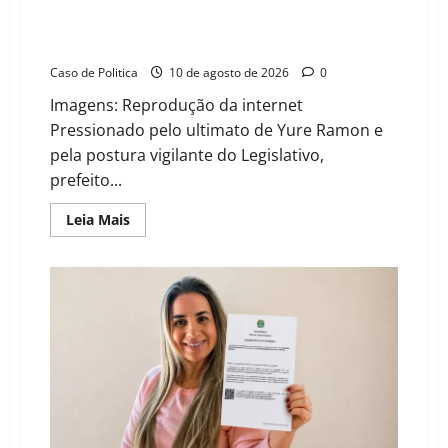
Otoniel Teixeira rompe o isolamento e encara embate
institucional em manhã de alta tensão na Câmara de
Barreiras
Caso de Politica
10 de agosto de 2026
0
Imagens: Reprodução da internet
Pressionado pelo ultimato de Yure Ramon e
pela postura vigilante do Legislativo,
prefeito...
Read
Leia Mais
more
about
Otoniel
Teixeira
rompe
o
isolamento
e
encara
embate
institucional
em
manhã
de
alta
tensão