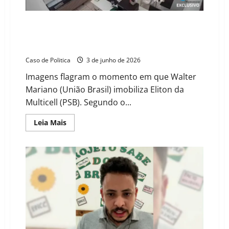
antes
de
agredir
vereador
EXCLUSIVO: Vídeo mostra prefeito de Correntina
agredindo vereador em loja; gestor ainda invadiu
delegacia e aliados tentam abafar o caso
Caso de Politica
3 de junho de 2026
Imagens flagram o momento em que Walter
Mariano (União Brasil) imobiliza Eliton da
Multicell (PSB). Segundo o...
Read
Leia Mais
more
about
EXCLUSIVO:
Vídeo
mostra
prefeito
de
Correntina
agredindo
vereador
em
loja;
gestor
ainda