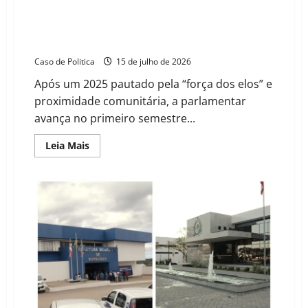
do
São
Da Conexão à Execução: Delmah Pedra consolida 18
Francisco
meses de mandato com foco em blindagem da saúde
e transparência digital em Barreiras
Caso de Politica
15 de julho de 2026
Após um 2025 pautado pela “força dos elos” e
proximidade comunitária, a parlamentar
avança no primeiro semestre...
Read
Leia Mais
more
about
Da
Conexão
à
Execução:
Delmah
Pedra
consolida
18
meses
de
mandato
com
foco
em