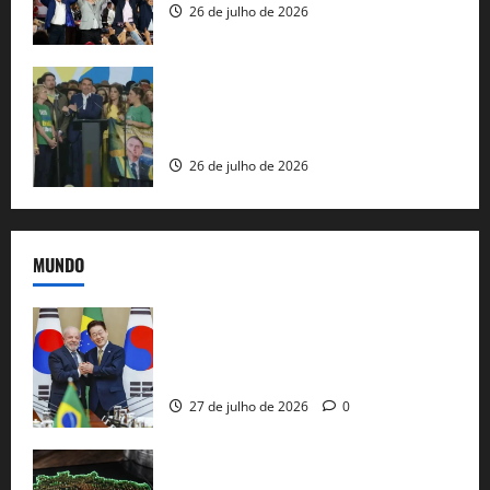
26 de julho de 2026
Sem vice, Flávio Bolsonaro oficializa
candidatura sob a sombra de ausências
e as bênçãos de uma IA
26 de julho de 2026
MUNDO
Brasil e Coreia do Sul selam pacto sobre
minerais estratégicos em resposta ao
protecionismo global
27 de julho de 2026
0
EUA taxam Brasil em 25%: Pix e