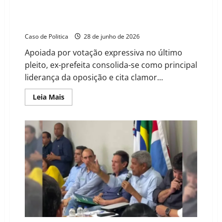
Mara Rios confirma pré-candidatura à Prefeitura de
Muquém do São Francisco em 2028
Caso de Politica
28 de junho de 2026
Apoiada por votação expressiva no último
pleito, ex-prefeita consolida-se como principal
liderança da oposição e cita clamor...
Read
Leia Mais
more
about
Mara
Rios
confirma
pré-
candidatura
à
Prefeitura
de
Muquém
do
São
Francisco
em
2028