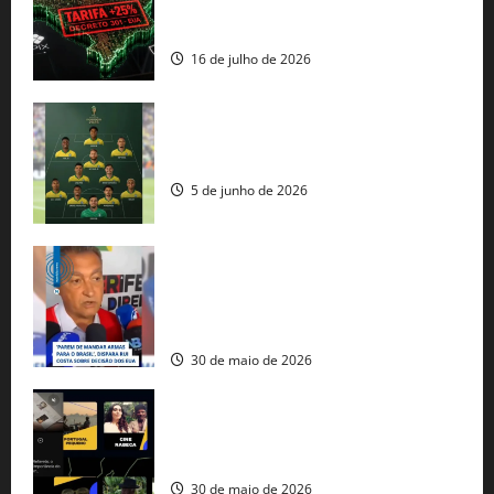
regulação digital motivam “guerra
comercial” de Washington
16 de julho de 2026
Veja datas e horários dos jogos da
seleção brasileira na Copa do Mundo
5 de junho de 2026
Rui Costa cobra ação dos EUA contra
tráfico de armas e afirma que 80% dos
fuzis apreendidos no Brasil têm origem
americana
30 de maio de 2026
Governo federal lança plataforma
gratuita de streaming com mais de 550
produções brasileiras
30 de maio de 2026