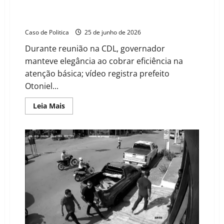
Em tom pedagógico, Jerônimo expõe falhas de
Otoniel na saúde: “90% da demanda é da prefeitura”
Caso de Politica
25 de junho de 2026
Durante reunião na CDL, governador
manteve elegância ao cobrar eficiência na
atenção básica; vídeo registra prefeito
Otoniel...
Read
Leia Mais
more
about
Em
tom
pedagógico,
Jerônimo
expõe
falhas
de
Otoniel
na
saúde:
“90%
da
demanda
é