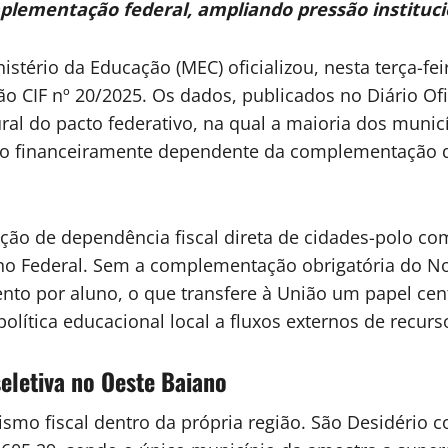
ementação federal, ampliando pressão instituciona
istério da Educação (MEC) oficializou, nesta terça-fe
ão CIF nº 20/2025. Os dados, publicados no Diário O
ral do pacto federativo, na qual a maioria dos muni
ndo financeiramente dependente da complementação 
lação de dependência fiscal direta de cidades-polo co
rno Federal. Sem a complementação obrigatória do N
nto por aluno, o que transfere à União um papel ce
 política educacional local a fluxos externos de recurs
eletiva no Oeste Baiano
bismo fiscal dentro da própria região. São Desidéri