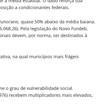
r a média estadual. O dado reforça sua
sição a condicionantes federais.
 aluno/ano, quase 50% abaixo da média baiana.
6.068,26). Pela legislação do Novo Fundeb,
onais devem, por norma, ser destinados à
tiva, na qual municípios mais frágeis
e o grau de vulnerabilidade social.
976) recebem multiplicadores mais elevados,