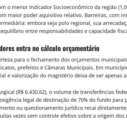
om o menor Indicador Socioeconômico da região (1,0
m maior poder aquisitivo relativo. Barreiras, com in
ermediária: embora seja polo regional, sua arrecada
quilíbrio entre responsabilidades e capacidade fisca
adores entra no cálculo orçamentário
certeza para o fechamento dos orçamentos municipais
ndicatos, prefeitos e Câmaras Municipais. Em municíp
ial e valorização do magistério deixa de ser apenas ad
gical (R$ 6.430,62), o volume de transferências feder
 exigência legal de destinação de 70% do fundo para
ento ou questionamento jurídico recai diretamente 
uitas vezes sem controle efetivo sobre a origem dos 