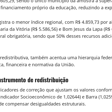
05,29, sendo o único município da amostra a supera
inanciamento próprio da educação, reduzindo a expo
gistra o menor índice regional, com R$ 4.859,73 por
ia da Vitória (R$ 5.586,56) e Bom Jesus da Lapa (R$ 
al obrigatória, sendo que 50% desses recursos adici
distributiva, também acentua uma hierarquia federa
a, financeira e normativa da União.
instrumento de redistribuição
dicadores de correção que ajustam os valores conform
dicador Socioeconômico de 1,02644) e Barra (1,025
de compensar desigualdades estruturais.