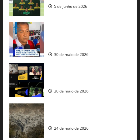
5 de junho de 2026
Rui Costa cobra ação dos EUA contra
tráfico de armas e afirma que 80% dos
fuzis apreendidos no Brasil têm origem
americana
30 de maio de 2026
Governo federal lança plataforma
gratuita de streaming com mais de 550
produções brasileiras
30 de maio de 2026
Mudanças climáticas já atingem 85% da
população brasileira, aponta pesquisa
24 de maio de 2026