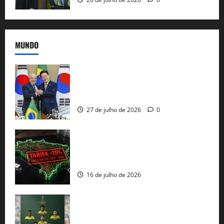
MUNDO
Brasil e Coreia do Sul selam pacto sobre
minerais estratégicos em resposta ao
protecionismo global
27 de julho de 2026
0
EUA taxam Brasil em 25%: Pix e
regulação digital motivam “guerra
comercial” de Washington
16 de julho de 2026
Veja datas e horários dos jogos da
seleção brasileira na Copa do Mundo