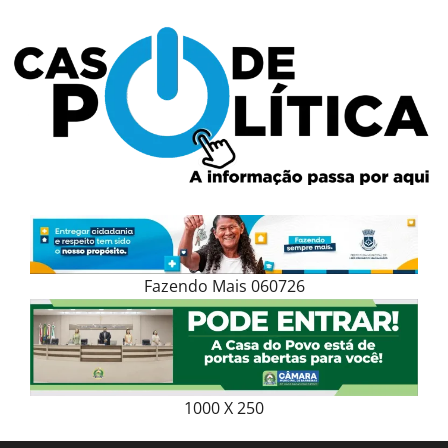
Skip
to
content
Fazendo Mais 060726
1000 X 250