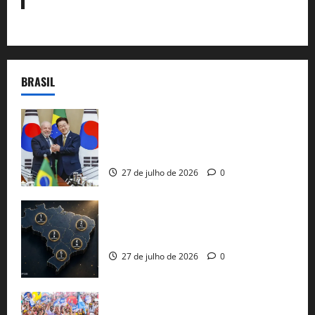
BRASIL
Brasil e Coreia do Sul selam pacto sobre
minerais estratégicos em resposta ao
protecionismo global
27 de julho de 2026
0
51 candidaturas aos governos estaduais
já estão oficializadas
27 de julho de 2026
0
Jerônimo Rodrigues conclui PGP com