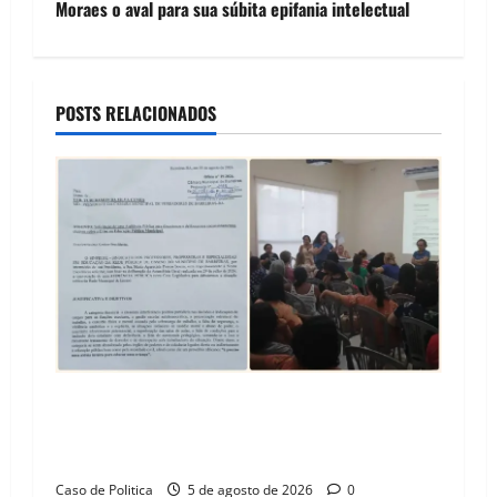
Moraes o aval para sua súbita epifania intelectual
n
a
POSTS RELACIONADOS
v
i
g
a
t
i
o
SINPROFE pede audiência pública na Câmara de
Barreiras sobre crise na educação e monitora
n
compromissos da SEDUC
Caso de Politica
5 de agosto de 2026
0