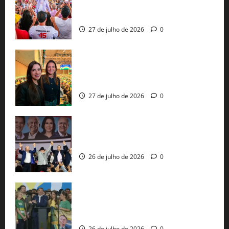
30 mil propostas e prepara entrega de
pautas a Lula
27 de julho de 2026
0
Cinthya Marabá e Roberta Roma
representam a Bahia na convenção
nacional do PL em São Paulo
27 de julho de 2026
0
Com Lula e Alckmin, PT oficializa Haddad
ao governo de SP e nacionaliza disputa
26 de julho de 2026
0
Sem vice, Flávio Bolsonaro oficializa
candidatura sob a sombra de ausências
e as bênçãos de uma IA
26 de julho de 2026
0