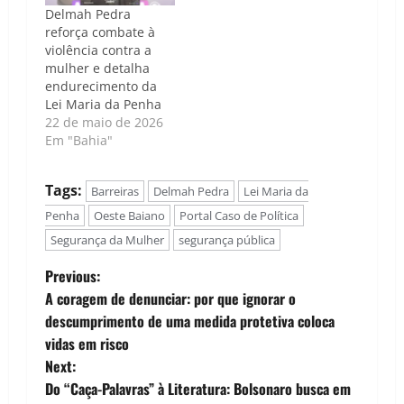
Delmah Pedra
reforça combate à
violência contra a
mulher e detalha
endurecimento da
Lei Maria da Penha
22 de maio de 2026
Em "Bahia"
Tags:
Barreiras
Delmah Pedra
Lei Maria da
Penha
Oeste Baiano
Portal Caso de Política
Segurança da Mulher
segurança pública
P
Previous:
A coragem de denunciar: por que ignorar o
o
descumprimento de uma medida protetiva coloca
vidas em risco
s
Next:
t
Do “Caça-Palavras” à Literatura: Bolsonaro busca em