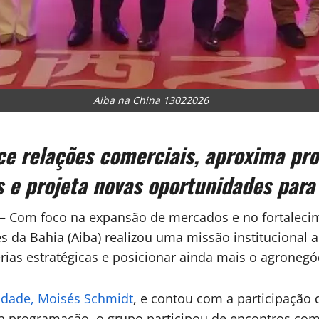
Aiba na China 13022026
ce relações comerciais, aproxima pr
s e projeta novas oportunidades para 
–
Com foco na expansão de mercados e no fortalecim
es da Bahia
(Aiba) realizou uma missão institucional ao
erias estratégicas e posicionar ainda mais o agronegó
idade,
Moisés Schmidt
, e contou com a participação
da programação, o grupo participou de encontros com 