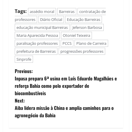
Tags:
assédio moral
Barreiras
contratação de
professores
Diário Oficial
Educação Barreiras
educação municipal Barreiras
Jeferson Barbosa
Maria Aparecida Pessoa
Otoniel Teixeira
paralisação professores
PCCS
Plano de Carreira
prefeitura de Barreiras
progressões professores
Sinprofe
P
Previous:
Inpasa prepara 6ª usina em Luís Eduardo Magalhães e
o
reforça Bahia como polo exportador de
biocombustíveis
s
Next:
t
Aiba lidera missão à China e amplia caminhos para o
agronegócio da Bahia
n