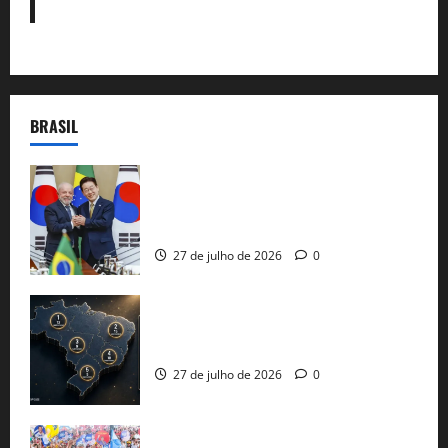
BRASIL
Brasil e Coreia do Sul selam pacto sobre
minerais estratégicos em resposta ao
protecionismo global
27 de julho de 2026
0
51 candidaturas aos governos estaduais
já estão oficializadas
27 de julho de 2026
0
Jerônimo Rodrigues conclui PGP com