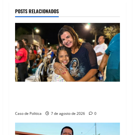
a
POSTS RELACIONADOS
v
i
g
a
t
i
o
Drª. Graça celebra fé no Riachinho e reafirma
aliança com Danilo Henrique e Antônio
n
Henrique Júnior
Caso de Politica
7 de agosto de 2026
0