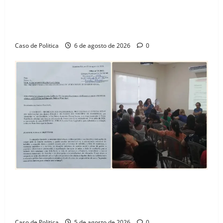
“Uma casa é o começo de uma nova história”: Tito
celebra avanço de 500 novas moradias na Vila
Amorim e o legado habitacional em Barreiras
Caso de Politica
6 de agosto de 2026
0
SINPROFE pede audiência pública na Câmara de
Barreiras sobre crise na educação e monitora
compromissos da SEDUC
Caso de Politica
5 de agosto de 2026
0