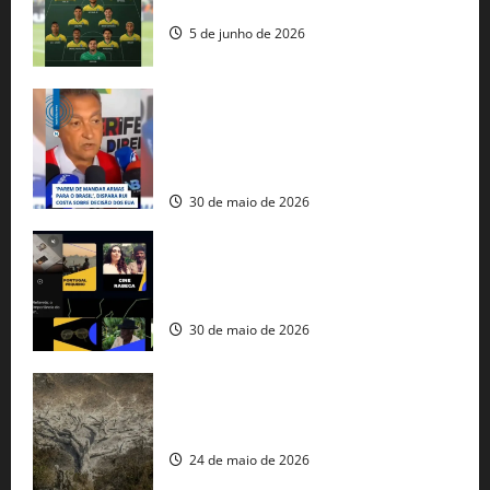
seleção brasileira na Copa do Mundo
5 de junho de 2026
Rui Costa cobra ação dos EUA contra
tráfico de armas e afirma que 80% dos
fuzis apreendidos no Brasil têm origem
americana
30 de maio de 2026
Governo federal lança plataforma
gratuita de streaming com mais de 550
produções brasileiras
30 de maio de 2026
Mudanças climáticas já atingem 85% da
população brasileira, aponta pesquisa
24 de maio de 2026