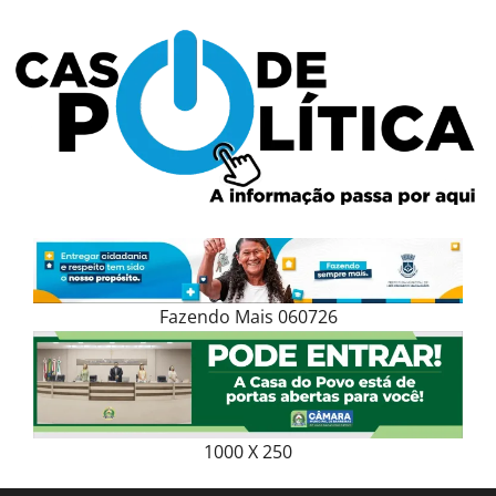
Skip
to
content
Fazendo Mais 060726
1000 X 250