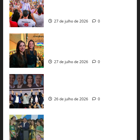
30 mil propostas e prepara entrega de
pautas a Lula
27 de julho de 2026
0
Cinthya Marabá e Roberta Roma
representam a Bahia na convenção
nacional do PL em São Paulo
27 de julho de 2026
0
Com Lula e Alckmin, PT oficializa Haddad
ao governo de SP e nacionaliza disputa
26 de julho de 2026
0
Sem vice, Flávio Bolsonaro oficializa
candidatura sob a sombra de ausências
e as bênçãos de uma IA