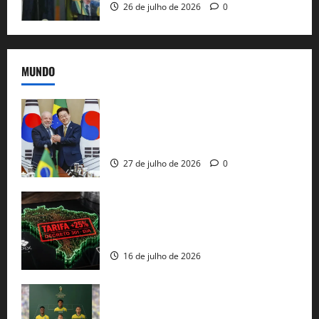
26 de julho de 2026
0
MUNDO
Brasil e Coreia do Sul selam pacto sobre
minerais estratégicos em resposta ao
protecionismo global
27 de julho de 2026
0
EUA taxam Brasil em 25%: Pix e
regulação digital motivam “guerra
comercial” de Washington
16 de julho de 2026
Veja datas e horários dos jogos da