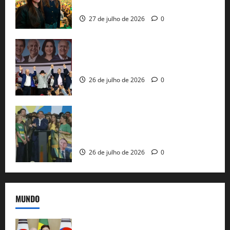
nacional do PL em São Paulo
27 de julho de 2026
0
Com Lula e Alckmin, PT oficializa Haddad
ao governo de SP e nacionaliza disputa
26 de julho de 2026
0
Sem vice, Flávio Bolsonaro oficializa
candidatura sob a sombra de ausências
e as bênçãos de uma IA
26 de julho de 2026
0
MUNDO
Brasil e Coreia do Sul selam pacto sobre