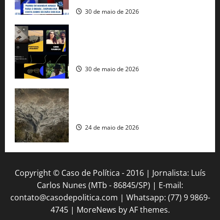
30 de maio de 2026
Governo federal lança plataforma
gratuita de streaming com mais de 550
produções brasileiras
30 de maio de 2026
Mudanças climáticas já atingem 85% da
população brasileira, aponta pesquisa
24 de maio de 2026
Copyright © Caso de Política - 2016 | Jornalista: Luís
Carlos Nunes (MTb - 86845/SP) | E-mail:
contato@casodepolitica.com | Whatsapp: (77) 9 9869-
4745
|
MoreNews
by AF themes.