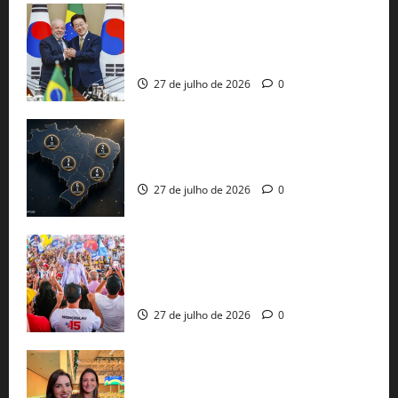
Brasil e Coreia do Sul selam pacto sobre
minerais estratégicos em resposta ao
protecionismo global
27 de julho de 2026
0
51 candidaturas aos governos estaduais
já estão oficializadas
27 de julho de 2026
0
Jerônimo Rodrigues conclui PGP com
30 mil propostas e prepara entrega de
pautas a Lula
27 de julho de 2026
0
Cinthya Marabá e Roberta Roma
representam a Bahia na convenção