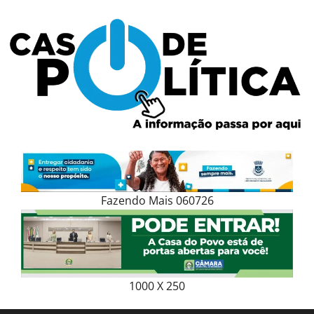
Skip
to
content
Fazendo Mais 060726
1000 X 250