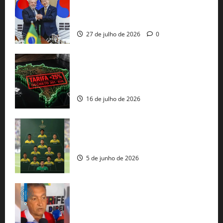
minerais estratégicos em resposta ao
protecionismo global
27 de julho de 2026
0
EUA taxam Brasil em 25%: Pix e
regulação digital motivam “guerra
comercial” de Washington
16 de julho de 2026
Veja datas e horários dos jogos da
seleção brasileira na Copa do Mundo
5 de junho de 2026
Rui Costa cobra ação dos EUA contra
tráfico de armas e afirma que 80% dos
fuzis apreendidos no Brasil têm origem
americana