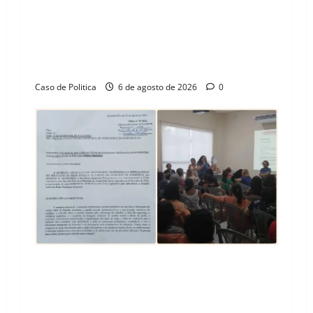
“Uma casa é o começo de uma nova história”:
Tito celebra avanço de 500 novas moradias na
Vila Amorim e o legado habitacional em
Barreiras
Caso de Politica
6 de agosto de 2026
0
SINPROFE pede audiência pública na Câmara de
Barreiras sobre crise na educação e monitora
compromissos da SEDUC