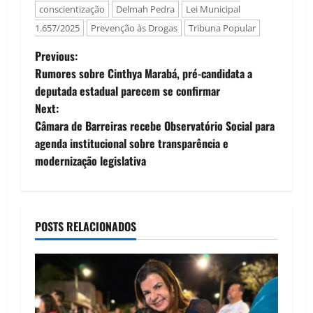
conscientização
Delmah Pedra
Lei Municipal
1.657/2025
Prevenção às Drogas
Tribuna Popular
P
Previous:
Rumores sobre Cinthya Marabá, pré-candidata a
o
deputada estadual parecem se confirmar
Next:
s
Câmara de Barreiras recebe Observatório Social para
t
agenda institucional sobre transparência e
modernização legislativa
n
a
POSTS RELACIONADOS
v
i
g