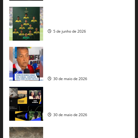
Veja datas e horários dos jogos da
seleção brasileira na Copa do Mundo
5 de junho de 2026
Rui Costa cobra ação dos EUA contra
tráfico de armas e afirma que 80% dos
fuzis apreendidos no Brasil têm origem
americana
30 de maio de 2026
Governo federal lança plataforma
gratuita de streaming com mais de 550
produções brasileiras
30 de maio de 2026
Mudanças climáticas já atingem 85% da