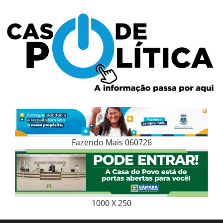
Skip
to
content
Fazendo Mais 060726
1000 X 250