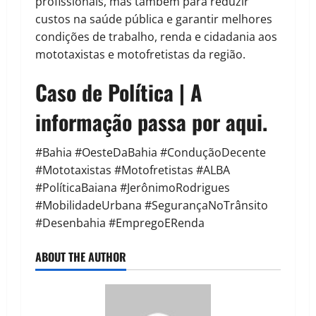
profissionais, mas também para reduzir
custos na saúde pública e garantir melhores
condições de trabalho, renda e cidadania aos
mototaxistas e motofretistas da região.
Caso de Política | A
informação passa por aqui.
#Bahia #OesteDaBahia #ConduçãoDecente
#Mototaxistas #Motofretistas #ALBA
#PolíticaBaiana #JerônimoRodrigues
#MobilidadeUrbana #SegurançaNoTrânsito
#Desenbahia #EmpregoERenda
ABOUT THE AUTHOR