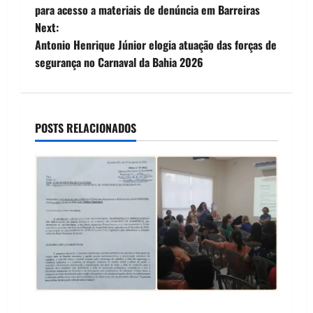
o
para acesso a materiais de denúncia em Barreiras
Next:
s
Antonio Henrique Júnior elogia atuação das forças de
t
segurança no Carnaval da Bahia 2026
n
a
POSTS RELACIONADOS
v
i
g
a
t
i
SINPROFE pede audiência pública na Câmara de