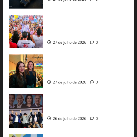
Jerônimo Rodrigues conclui PGP com
30 mil propostas e prepara entrega de
pautas a Lula
27 de julho de 2026
0
Cinthya Marabá e Roberta Roma
representam a Bahia na convenção
nacional do PL em São Paulo
27 de julho de 2026
0
Com Lula e Alckmin, PT oficializa Haddad
ao governo de SP e nacionaliza disputa
26 de julho de 2026
0