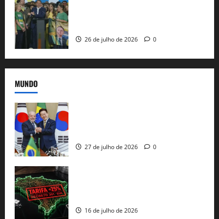
Sem vice, Flávio Bolsonaro oficializa
candidatura sob a sombra de ausências
e as bênçãos de uma IA
26 de julho de 2026
0
MUNDO
Brasil e Coreia do Sul selam pacto sobre
minerais estratégicos em resposta ao
protecionismo global
27 de julho de 2026
0
EUA taxam Brasil em 25%: Pix e
regulação digital motivam “guerra
comercial” de Washington
16 de julho de 2026