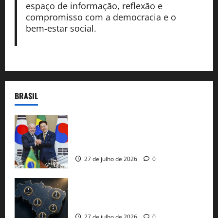
espaço de informação, reflexão e
compromisso com a democracia e o
bem-estar social.
BRASIL
Brasil e Coreia do Sul selam pacto sobre
minerais estratégicos em resposta ao
protecionismo global
27 de julho de 2026
0
51 candidaturas aos governos estaduais
já estão oficializadas
27 de julho de 2026
0