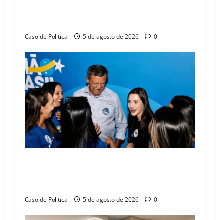
o
Barreiras sobre crise na educação e monitora
compromissos da SEDUC
n
Caso de Politica
5 de agosto de 2026
0
Barreiras recebe Cinthya Marabá e Zito
Barbosa em dia marcado pelo diálogo e força
feminina
Caso de Politica
5 de agosto de 2026
0