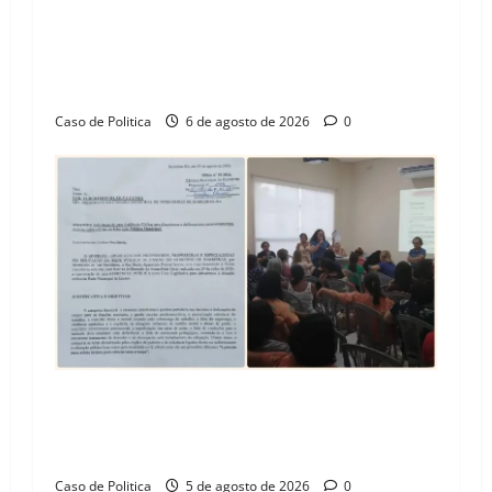
“Uma casa é o começo de uma nova história”:
Tito celebra avanço de 500 novas moradias na
Vila Amorim e o legado habitacional em
Barreiras
Caso de Politica
6 de agosto de 2026
0
SINPROFE pede audiência pública na Câmara de
Barreiras sobre crise na educação e monitora
compromissos da SEDUC
Caso de Politica
5 de agosto de 2026
0