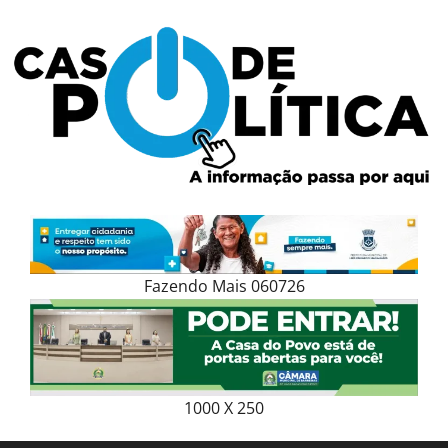
Skip
to
content
Fazendo Mais 060726
1000 X 250