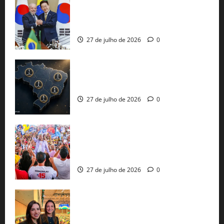
Brasil e Coreia do Sul selam pacto sobre
minerais estratégicos em resposta ao
protecionismo global
27 de julho de 2026
0
51 candidaturas aos governos estaduais
já estão oficializadas
27 de julho de 2026
0
Jerônimo Rodrigues conclui PGP com
30 mil propostas e prepara entrega de
pautas a Lula
27 de julho de 2026
0
Cinthya Marabá e Roberta Roma
representam a Bahia na convenção
nacional do PL em São Paulo