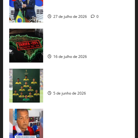
minerais estratégicos em resposta ao
protecionismo global
27 de julho de 2026
0
EUA taxam Brasil em 25%: Pix e
regulação digital motivam “guerra
comercial” de Washington
16 de julho de 2026
Veja datas e horários dos jogos da
seleção brasileira na Copa do Mundo
5 de junho de 2026
Rui Costa cobra ação dos EUA contra
tráfico de armas e afirma que 80% dos
fuzis apreendidos no Brasil têm origem
americana