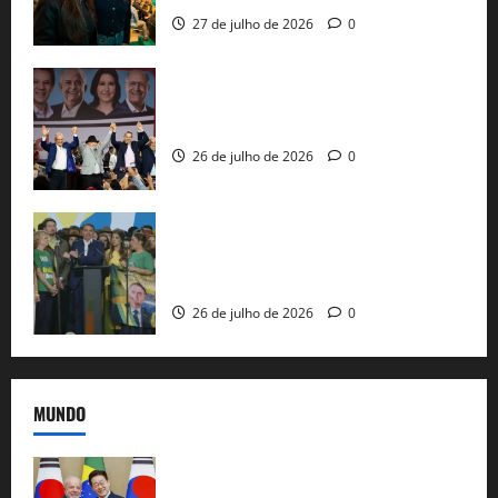
27 de julho de 2026
0
Com Lula e Alckmin, PT oficializa Haddad
ao governo de SP e nacionaliza disputa
26 de julho de 2026
0
Sem vice, Flávio Bolsonaro oficializa
candidatura sob a sombra de ausências
e as bênçãos de uma IA
26 de julho de 2026
0
MUNDO
Brasil e Coreia do Sul selam pacto sobre