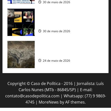
30 de maio de 2026
Governo federal lança plataforma
gratuita de streaming com mais de 550
produções brasileiras
30 de maio de 2026
Mudanças climáticas já atingem 85% da
população brasileira, aponta pesquisa
24 de maio de 2026
Copyright © Caso de Política - 2016 | Jornalista: Luís
Carlos Nunes (MTb - 86845/SP) | E-mail:
contato@casodepolitica.com | Whatsapp: (77) 9 9869-
4745
|
MoreNews
by AF themes.