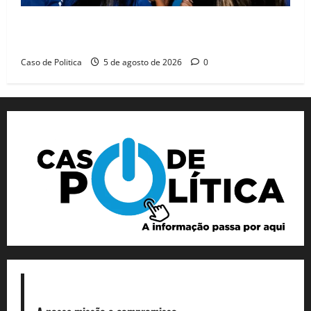
Barreiras recebe Cinthya Marabá e Zito Barbosa em
dia marcado pelo diálogo e força feminina
Caso de Politica
5 de agosto de 2026
0