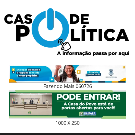
Skip
to
content
Fazendo Mais 060726
1000 X 250