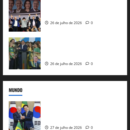
Com Lula e Alckmin, PT oficializa Haddad
ao governo de SP e nacionaliza disputa
26 de julho de 2026
0
Sem vice, Flávio Bolsonaro oficializa
candidatura sob a sombra de ausências
e as bênçãos de uma IA
26 de julho de 2026
0
MUNDO
Brasil e Coreia do Sul selam pacto sobre
minerais estratégicos em resposta ao
protecionismo global
27 de julho de 2026
0