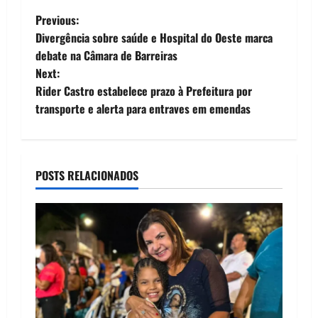
P
Previous:
Divergência sobre saúde e Hospital do Oeste marca
o
debate na Câmara de Barreiras
Next:
s
Rider Castro estabelece prazo à Prefeitura por
t
transporte e alerta para entraves em emendas
n
a
POSTS RELACIONADOS
v
i
g
a