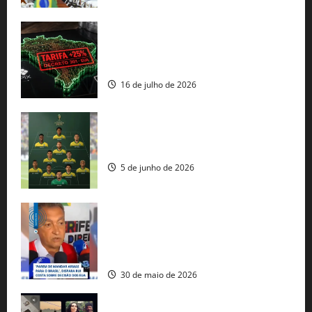
EUA taxam Brasil em 25%: Pix e
regulação digital motivam “guerra
comercial” de Washington
16 de julho de 2026
Veja datas e horários dos jogos da
seleção brasileira na Copa do Mundo
5 de junho de 2026
Rui Costa cobra ação dos EUA contra
tráfico de armas e afirma que 80% dos
fuzis apreendidos no Brasil têm origem
americana
30 de maio de 2026
Governo federal lança plataforma