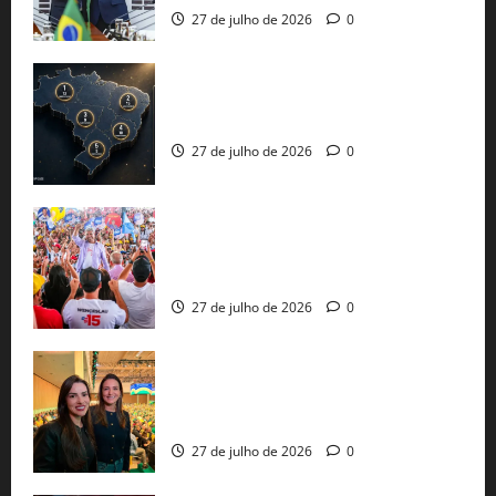
27 de julho de 2026
0
51 candidaturas aos governos estaduais
já estão oficializadas
27 de julho de 2026
0
Jerônimo Rodrigues conclui PGP com
30 mil propostas e prepara entrega de
pautas a Lula
27 de julho de 2026
0
Cinthya Marabá e Roberta Roma
representam a Bahia na convenção
nacional do PL em São Paulo
27 de julho de 2026
0