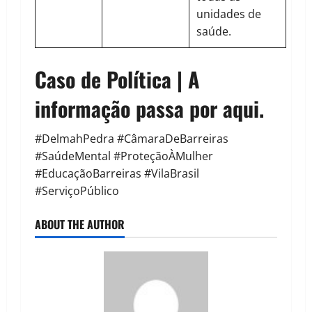
unidades de
saúde.
Caso de Política | A
informação passa por aqui.
#DelmahPedra #CâmaraDeBarreiras
#SaúdeMental #ProteçãoÀMulher
#EducaçãoBarreiras #VilaBrasil
#ServiçoPúblico
ABOUT THE AUTHOR