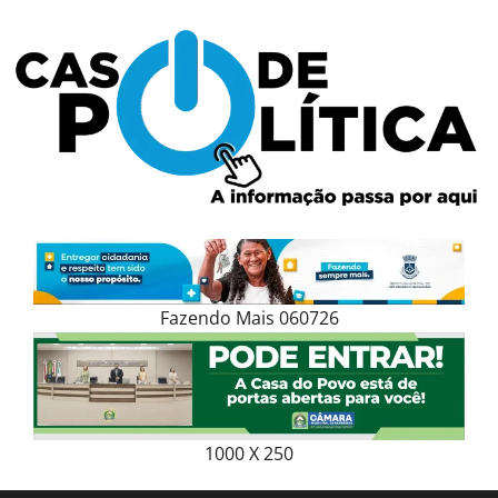
Skip
to
content
Fazendo Mais 060726
1000 X 250