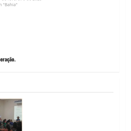
m "Bahia"
eração.