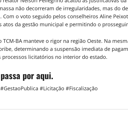
relator Nelson Pellegrino acatou as justificativas da
 massa não decorreram de irregularidades, mas do d
al. Com o voto seguido pelos conselheiros Aline Peixo
 atos da gestão municipal e permitindo o prosseguim
 o TCM-BA manteve o rigor na região Oeste. Na mesma 
Coribe, determinando a suspensão imediata de pagam
processos licitatórios no interior do estado.
 passa por aqui.
estaoPublica #Licitação #Fiscalização