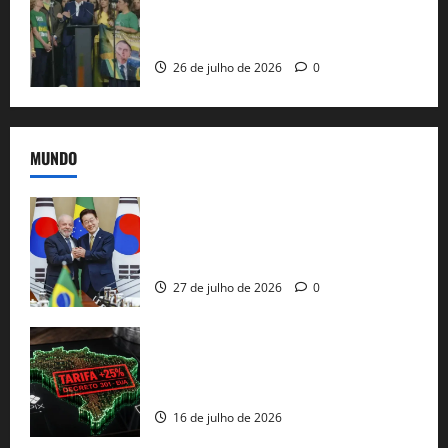
candidatura sob a sombra de ausências
e as bênçãos de uma IA
26 de julho de 2026
0
MUNDO
Brasil e Coreia do Sul selam pacto sobre
minerais estratégicos em resposta ao
protecionismo global
27 de julho de 2026
0
EUA taxam Brasil em 25%: Pix e
regulação digital motivam “guerra
comercial” de Washington
16 de julho de 2026