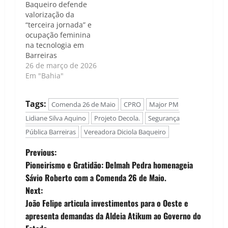
Baqueiro defende
valorização da
“terceira jornada” e
ocupação feminina
na tecnologia em
Barreiras
26 de março de 2026
Em "Bahia"
Tags:
Comenda 26 de Maio
CPRO
Major PM
Lidiane Silva Aquino
Projeto Decola.
Segurança
Pública Barreiras
Vereadora Diciola Baqueiro
P
Previous:
Pioneirismo e Gratidão: Delmah Pedra homenageia
o
Sávio Roberto com a Comenda 26 de Maio.
Next:
s
João Felipe articula investimentos para o Oeste e
t
apresenta demandas da Aldeia Atikum ao Governo do