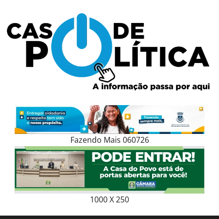
Skip
to
content
Fazendo Mais 060726
1000 X 250