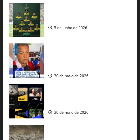
Veja datas e horários dos jogos da
seleção brasileira na Copa do Mundo
5 de junho de 2026
Rui Costa cobra ação dos EUA contra
tráfico de armas e afirma que 80% dos
fuzis apreendidos no Brasil têm origem
americana
30 de maio de 2026
Governo federal lança plataforma
gratuita de streaming com mais de 550
produções brasileiras
30 de maio de 2026
Mudanças climáticas já atingem 85% da