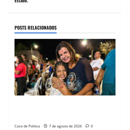
Estado.
n
a
POSTS RELACIONADOS
v
i
g
a
t
i
o
Drª. Graça celebra fé no Riachinho e reafirma
aliança com Danilo Henrique e Antônio
n
Henrique Júnior
Caso de Politica
7 de agosto de 2026
0