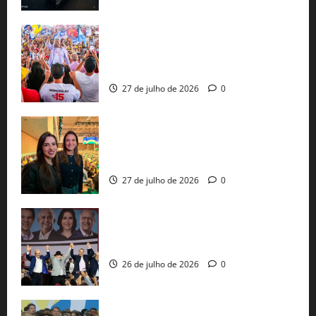
Jerônimo Rodrigues conclui PGP com
30 mil propostas e prepara entrega de
pautas a Lula
27 de julho de 2026
0
Cinthya Marabá e Roberta Roma
representam a Bahia na convenção
nacional do PL em São Paulo
27 de julho de 2026
0
Com Lula e Alckmin, PT oficializa Haddad
ao governo de SP e nacionaliza disputa
26 de julho de 2026
0
Sem vice, Flávio Bolsonaro oficializa